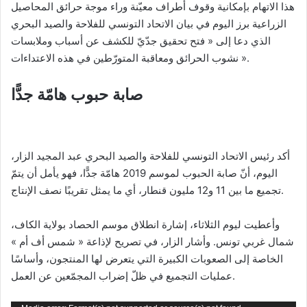
هذا الاتهام بإمكانية وقوف أطراف معيّنة وراء موجة حرائق المحاصيل
الزراعية برز اليوم في بيان الاتحاد التونسي للفلاحة والصيد البحري
الذي دعا إلى « فتح تحقيق جدّيّ للكشف عن أسباب وملابسات
نشوب الحرائق ومعاقبة المتورّطين في هذه الاعتداءات ».
صابة حبوب هامّة جدًّا
أكد رئيس الاتحاد التونسي للفلاحة والصيد البحري عبد المجيد الزار،
اليوم، أنّ صابة الحبوب لموسم 2019 هامّة جدًّا، فهو يأمل أن يتمّ
تجميع ما بين 11 و12 مليون قنطار، أي ما يمثل تقريبًا نصف الإنتاج.
وأعطيت ليوم الثلاثاء، إشارة انطلاق موسم الحصاد بولاية الكاف،
شمال غربي تونس. وأشار الزار، في تصريح لإذاعة « شمس أف أم »
الخاصة إلى الصعوبات الكبيرة التي يتعرض لها المنتجون، وأساسًا
عمليات التجميع في ظلّ إضراب المجمّعين عن العمل.