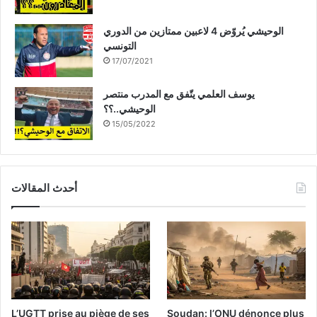
الوحيشي يُروّض 4 لاعبين ممتازين من الدوري
التونسي
17/07/2021
يوسف العلمي يتّفق مع المدرب منتصر
الوحيشي..؟؟
15/05/2022
أحدث المقالات
L’UGTT prise au piège de ses
Soudan: l’ONU dénonce plus