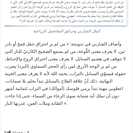
كمال الشارني وحرائق المحاصيل الزراعية
وأضاف الشارني في تدوينته: « من لم ير احتراق حقل قمح أو نادر
تبن، لا يعرف معنى اللّوعة، من لم يسمع الضجيج الكارثيّ للنار التي
لا تتوقف في هشيم السنابل، لا يعرف معنى احتراق الروح والإحباط،
من لم ير الوجه الأزرق لمن رأى الحجر السماوي (البرد) يضرب
حقوله فيسوّي السنابل بالتراب، يحمد الله لأنه لا يعرف معنى الخيبة
النهائية، ذلك أنّ علاقة الفلاح بالسنابل تبدأ بحلم بلا ضمانات،
اعطوني مهنة تبدأ برمي فلوسك (أموالك) في التراب لثمانية أشهر
دون أن تملك أية ضمانة سوى الرجاء من السماء، حتى إذا جاءت
الصّابة وملأت العين، غدرتها النار ».
Vues :
3