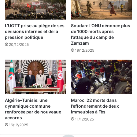
ع
ف
ل
ي
ى
ت
ت
ع
L’UGTT prise au piège de ses
Soudan: l’ONU dénonce plus
أ
ر
divisions internes et de la
de 1000 morts après
ش
ي
pression politique
l’attaque du camp de
ي
ف
Zamzam
20/12/2025
ر
ة
19/12/2025
ة
ا
ش
ل
ن
ع
غ
ي
ن
ا
ب
د
د
ا
ءً
ت
Algérie–Tunisie: une
Maroc: 22 morts dans
ا
ا
dynamique commune
l’effondrement de deux
م
renforcée par de nouveaux
immeubles à Fès
ل
accords
ن
ط
11/12/2025
ج
ب
16/12/2025
ا
ي
ن