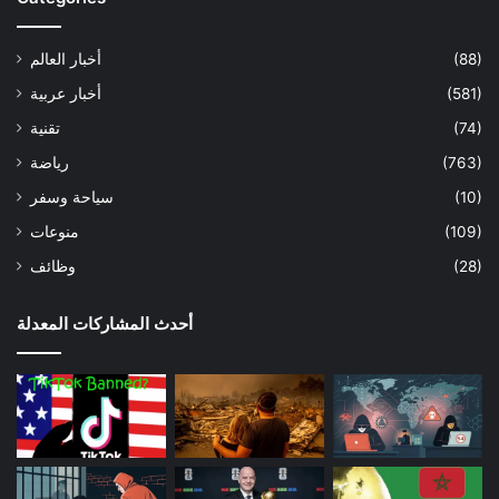
(88)
أخبار العالم
(581)
أخبار عربية
(74)
تقنية
(763)
رياضة
(10)
سياحة وسفر
(109)
منوعات
(28)
وظائف
أحدث المشاركات المعدلة