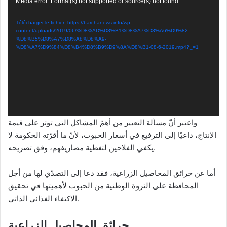
Lecteur
Media error: Format(s) not supported or source(s) not found
vidéo
Télécharger le fichier: https://barchanews.info/wp-
content/uploads/2019/06/%D8%AD%D8%B1%D8%A7%D8%A6%D9%82-
%D8%B5%D8%A7%D8%A8%D8%A9-
%D8%A7%D9%84%D8%B4%D8%B9%D9%8A%D8%B1-08-6-2019.mp4?_=1
واعتبر أنّ مسألة التعيير من أهمّ المشاكل التي تؤثر على قيمة
الإنتاج، داعيًا إلى الترفيع في أسعار الحبوب، لأنّ ما أقرّته الحكومة لا
يكفي الفلاحين لتغطية مصاريفهم، وفق تصريحه.
أما عن حرائق المحاصيل الزراعية، فقد دعا إلى التصدّي لها من أجل
المحافظة على الثروة الوطنية من الحبوب لأهميتها في تحقيق
الاكتفاء الغذائي الذاتي.
حرائق المحاصيل الزراعية