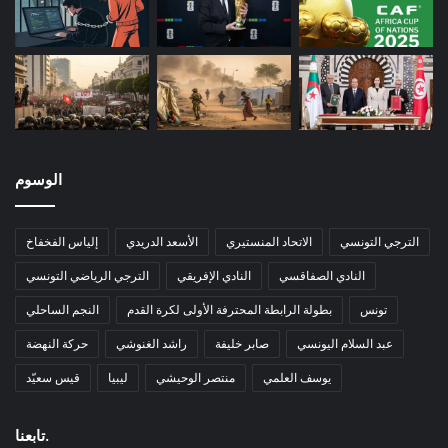
الوسوم
الترجي التونسي
الاتحاد المنستيري
الأسعد الدريدي
إلياس الفخفاخ
النادي الصفاقسي
النادي الإفريقي
الترجي الرياضي التونسي
تونس
بطولة الرابطة المحترفة الأولى لكرة القدم
النجم الساحلي
عبد السلام اليونسي
صابر خليفة
راشد الغنوشي
حركة النهضة
يوسف العلمي
منتصر الوحيشي
ليبيا
قيس سعيّد
تابعنا.