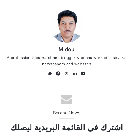
Midou
A professional journalist and blogger who has worked in several
newspapers and websites
We
Fa
X
Lin
Yo
bsi
ce
ke
uT
te
bo
din
ub
ok
e
Barcha News
اشترك في القائمة البريدية ليصلك