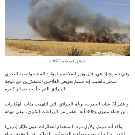
حرائق في ولاية الكاف
وفي تصريح إذاعي، قال وزير الفلاحة والموارد المائية والصيد البحري
سمير بالطيب إنه سيتمّ تعويض الفلاحين المتضرّرين من موجة
الحرائق التي خلّفت خسائر كبيرة.
واعتبر أنّ صابة الحبوب، برغم الحرائق التي التهمت مئات الهكتارات
من جملة مليون و309 ألف هكتار من الزراعات الكبرى، تبقى مهمّة.
وأكد أنه سيتمّ، ولأول مرة، استخدام الطائرات بدون طيّار (درون)
لتأمين صابة الحبوب ومراقبة المتسبّبين الفعليّين في الوقوف وراء