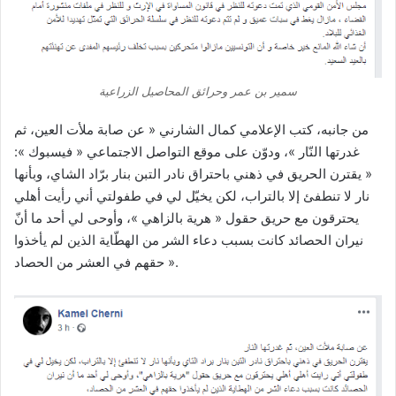
سمير بن عمر وحرائق المحاصيل الزراعية
من جانبه، كتب الإعلامي كمال الشارني « عن صابة ملأت العين، ثم
غدرتها النّار »، ودوّن على موقع التواصل الاجتماعي « فيسبوك »:
« يقترن الحريق في ذهني باحتراق نادر التبن بنار برّاد الشاي، وبأنها
نار لا تنطفئ إلا بالتراب، لكن يخيّل لي في طفولتي أني رأيت أهلي
يحترقون مع حريق حقول « هرية بالزاهي »، وأوحى لي أحد ما أنّ
نيران الحصائد كانت بسبب دعاء الشر من الهطّاية الذين لم يأخذوا
حقهم في العشر من الحصاد ».