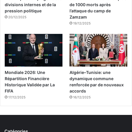
divisions internes et de la
de 1000 morts après
pression politique
l’attaque du camp de
Zamzam
20/12/2025
19/12/2025
Mondiale 2026: Une
Algérie–Tunisie: une
Répartition Financière
dynamique commune
Historique Validée par La
renforcée par de nouveaux
FIFA
accords
17/12/2025
16/12/2025
Catégories