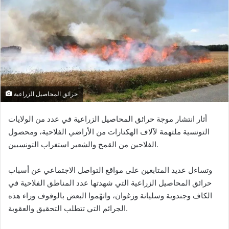
l
o
o
y
w
e
o
r
n
u
X
n
c
o
حرائق المحاصيل الزراعية
u
r
أثار انتشار موجة حرائق المحاصيل الزراعية في عدد من الولايات
r
التونسية ملتهمة لآلاف الهكتارات من الأراضي الفلاحية، ومحصول
i
الفلاحين من القمح والشعير استغراب التونسيين.
e
l
وتساءل عديد المتابعين على مواقع التواصل الاجتماعي عن أسباب
حرائق المحاصيل الزراعية التي شهدتها عدد المناطق الفلاحية في
الكاف وجندوبة وسليانة وزغوان، واتهّموا البعض بالوقوف وراء هذه
الجرائم التي تتطلب التحقيق والعقوبة.