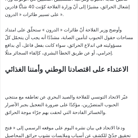
إشعال الحرائق، مشيرًا إلى أنّ وزارة الفلاحة كوّنت 40 شابًّا قادرين
على تسيير طائرات « الدرون ».
وأوضح وزير الفلاحة أنّ طائرات « الدرون » ستحلّق على امتداد
مساحات حقول الحبوب لتأمين الصابة، مشدّدًا أنه يجب أن يتحمّل كلّ
مسؤوليته في اندلاع الحرائق، سواء كانت بفعل فاعل، أي بدافع
إجرامي، أو عن طريق الخطأ البشري، كإلقاء السجائر مثلًا.
الاعتداء على اقتصادنا الوطني وأمننا الغذائي
عبّر الاتحاد التونسي للفلاحة والصيد البحري عن تعاطفه مع منتجي
الحبوب المتضرّرين، مؤكدًا على ضرورة التعجيل بجبر الأضرار
والخسائر الفادحة التي لحقت بهم جرّاء موجة الحرائق.
ودعا الاتحاد في بيان نشره اليوم على موقعه الرسمي إلى « فتح
تحقيق جدّيّ للكشف عن أسباب وملابسات نشوب حرائق المحاصيل