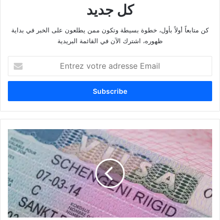
كل جديد
كن متابعاً أولاً بأول، خطوة بسيطة وتكون ممن يطلعون على الخبر في بداية
ظهوره، اشترك الآن في القائمة البريدية
E
n
t
r
e
z
v
o
ا
t
ل
r
م
e
ج
a
ل
d
س
r
ا
e
ل
s
أ