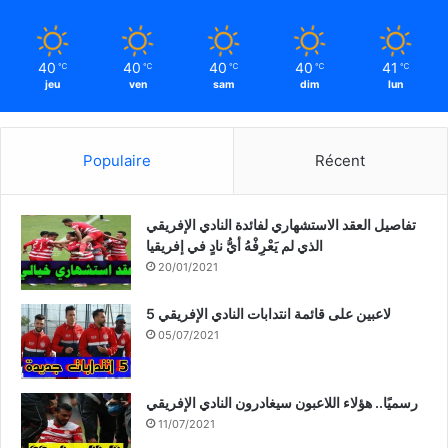
40
40
40
40
41
℃
℃
℃
℃
℃
jeu
ven
sam
dim
lun
Populaire
Récent
تفاصيل العقد الاستشهاري لفائدة النادي الإفريقي
الذي لم يَعْرِفْهُ أيُّ نادٍ في إفريقيا
20/01/2021
5 لاعبين على قائمة انتدابات النادي الإفريقي
05/07/2021
رسميًا.. هؤلاء اللاعبون سيغادرون النادي الإفريقي
11/07/2021