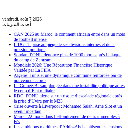
vendredi, août 7 2026
أحدث التدوينات
CAN 2025 au Maroc: le continent africain entre dans un mois
de football intense
L’UGTT prise au piège de ses divisions internes et de la
pression politique
Soudan: l’ONU dénonce plus de 1000 morts après l’attaque
du camp de Zamzam
Mondiale 2026: Une Répartition Financière Historique
Validée par La FIFA
Algérie–Tunisie: une dynamique commune renforcée par de
nouveaux accords
La Guinée-Bissau plongée dans une instabilité politique après
le coup d’État militaire
RDC: l’ONU alerte sur un risque d’escalade régionale après
la prise d’Uvira par le M23
Crise ouverte à Liverpool : Mohamed Salah, Arne Slot et un
avenir incertain
Maroc: 22 morts dans l’effondrement de deux immeubles à
Fès
Les ambitions maritimes d’Addis-Abeba attisent les tensions