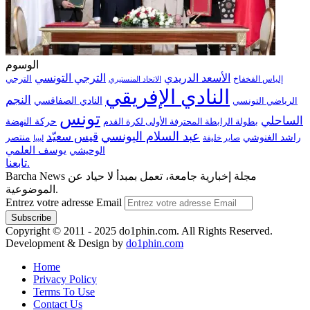
الوسوم
الترجي التونسي
الأسعد الدريدي
الترجي
إلياس الفخفاخ
الاتحاد المنستيري
النادي الإفريقي
النجم
الرياضي التونسي
النادي الصفاقسي
تونس
الساحلي
حركة النهضة
بطولة الرابطة المحترفة الأولى لكرة القدم
عبد السلام اليونسي
قيس سعيّد
منتصر
راشد الغنوشي
صابر خليفة
ليبيا
الوحيشي
يوسف العلمي
تابعنا.
Barcha News مجلة إخبارية جامعة، تعمل بمبدأ لا حياد عن
الموضوعية.
Entrez votre adresse Email
Copyright © 2011 - 2025 do1phin.com. All Rights Reserved.
Development & Design by
do1phin.com
Home
Privacy Policy
Terms To Use
Contact Us