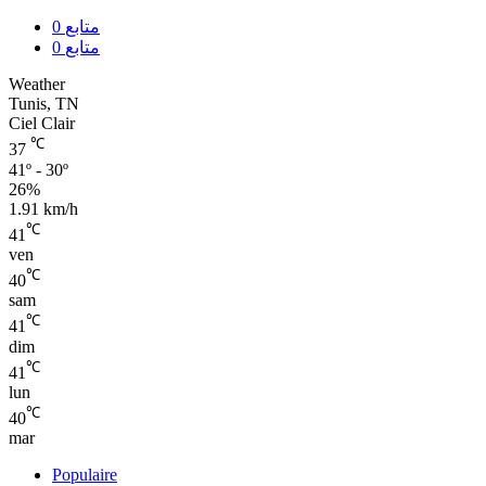
متابع
0
متابع
0
Weather
Tunis, TN
Ciel Clair
℃
37
41º - 30º
26%
1.91 km/h
℃
41
ven
℃
40
sam
℃
41
dim
℃
41
lun
℃
40
mar
Populaire