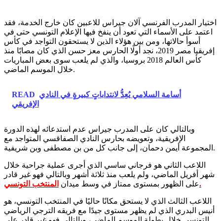
اختيار المدرب الفرنسي آلان جيراس للاعبين كان خارج الخدمة، فقد
اعتمد على الأسماء التي تعود أن ينفخ فيها الإعلام التونسي حتى في
أسوأ حالاتها، ومن بين هؤلاء الذين لا يستحقون التواجد في كأس
إفريقيا مصر 2019، نجد أولًا الحارس معز حسن الذي كان مصابًا منذ
كأس العالم 2018 بروسيا، والذي لم يلعب سوى بعض المباريات
خلال الموسم الماضي.
أسامة السلامي يُعِدُّ لانتداباتٍ كبيرةٍ في النادي
READ
الإفريقي
وبالتالي كان على المدرب جيراس عدم استدعائه لهذه الدورة
الإفريقية، وتعويضه بحارس النادي الصفاقسي المتواجد مع
المجموعة أيمن دحمان، إلى جانب كل من بن مصطفى وبن شريفية.
اللاعب الثاني هو فرجاني ساسي الذي أجرى عملية جراحية خلال
شهر أفريل الماضي، ولم يلعب منذ ثلاثة أشهر وبالتالي فهو غير قادر
المنتخب التونسي.
على الظهور بمستوى ممتاز في وسط ميدان
اللاعب الثالث الذي لا يستحق مكانًا حاليًا في المنتخب التونسي، هو
أنيس البدري الذي لم يظهر مستوى جيدًا مع فريقه الترجي الرياضي
التونسي خلال بطولة الموسم الماضي، وبالتالي فهو غير قادر على