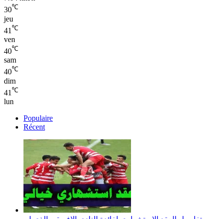
℃
30
jeu
℃
41
ven
℃
40
sam
℃
40
dim
℃
41
lun
Populaire
Récent