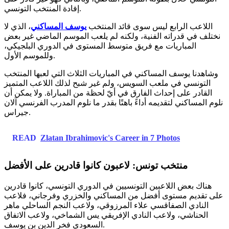
إفادة المنتخب التونسي.
اللاعب الرابع ليس سوى قائد المنتخب
يوسف المساكني
، الذي لا
نختلف في قدراته الفنية، ولكنه لم يلعب الموسم الماضي غير بعض
المباريات مع فريق متوسط المستوى في الدوري البلجيكي،
وللموسم الأول.
وشاهدنا يوسف المساكني في المباريات الثلاث التي لعبها المنتخب
التونسي في ملعب السويس، ولم غير شبح لذلك اللاعب المتميز
القادر على إحداث الفارق في أيّ لحظة من المباراة. ولا يمكن أن
نلوم المساكني لتقديمه أداءً باهتًا بقدر ما نلوم المدرب الفرنسي آلان
جيراس.
READ
Zlatan Ibrahimovic's Career in 7 Photos
منتخب تونس: لاعبون كانوا قادرين على الأفضل
هناك بعض اللاعبين التونسيين في الدوري التونسي، كانوا قادرين
على تقديم مستوى أفضل من المساكني والخزري وفرجاني، فلاعب
النادي الصفاقسي علاء المرزوقي، ولاعب النجم الساحلي ماهر
الحناشي، ولاعب النادي الإفريقي يس الشماخي، ولاعب الاتفاق
السعودي فخر الدين بن يوسف.