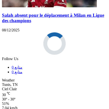
Salah absent pour le déplacement à Milan en Ligue
des champions
08/12/2025
Follow Us
متابع
0
متابع
0
Weather
Tunis, TN
Ciel Clair
℃
30
30º - 30º
51%
7.04 km/h