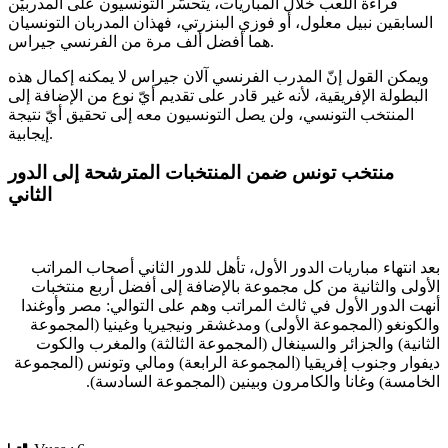
قراءة اللعب خلال المباريات، يتحسّر التونسيون على المدربيْن
السابقين نبيل معلول، أو فوزي البنزرتي، فهذان المدربان التونسيان
هما أفضل ألف مرة من الفرنسي جيراس.
ويمكن القول إنّ المدرب الفرنسي آلان جيراس لا يمكنه إكمال هذه
البطولة الإفريقية، لأنه غير قادر على تقديم أيّ نوع من الإضافة إلى
المنتخب التونسي، ولن يصل التونسيون معه إلى تحقيق أيّ نتيجة
إيجابية.
منتخب تونس ضمن المنتخبات المترشحة إلى الدور
الثاني
بعد انتهاء مباريات الدور الأول، تأهل للدور الثاني أصحاب المراتب
الأولى والثانية من كل مجموعة بالإضافة إلى أفضل أربع منتخبات
أنهت الدور الأول في ثالث المراتب وهم على التوالي: مصر وأوغندا
والكونغو (المجموعة الأولى) ومدغشقر ونيجيريا وغينيا (المجموعة
الثانية) والجزائر والسينغال (المجموعة الثالثة) والمغرب والكوت
ديفوار وجنوب إفريقيا (المجموعة الرابعة) ومالي وتونس (المجموعة
الخامسة) وغانا والكامرون وبينين (المجموعة السادسة).