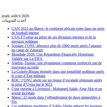
jeudi, août 6 2026
أحدث التدوينات
CAN 2025 au Maroc: le continent africain entre dans un mois
de football intense
L’UGTT prise au piège de ses divisions internes et de la
pression politique
Soudan: l’ONU dénonce plus de 1000 morts après l’attaque
du camp de Zamzam
Mondiale 2026: Une Répartition Financière Historique
Validée par La FIFA
Algérie–Tunisie: une dynamique commune renforcée par de
nouveaux accords
La Guinée-Bissau plongée dans une instabilité politique après
le coup d’État militaire
RDC: l’ONU alerte sur un risque d’escalade régionale après
la prise d’Uvira par le M23
Crise ouverte à Liverpool : Mohamed Salah, Arne Slot et un
avenir incertain
Maroc: 22 morts dans l’effondrement de deux immeubles à
Fès
Les ambitions maritimes d’Addis-Abeba attisent les tensions