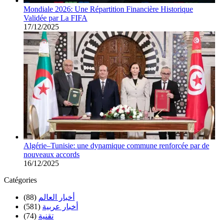
Mondiale 2026: Une Répartition Financière Historique
Validée par La FIFA
17/12/2025
Algérie–Tunisie: une dynamique commune renforcée par de
nouveaux accords
16/12/2025
Catégories
أخبار العالم
(88)
أخبار عربية
(581)
تقنية
(74)