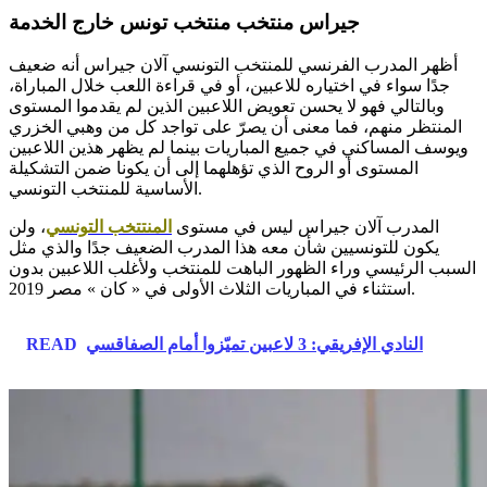
جيراس منتخب منتخب تونس خارج الخدمة
أظهر المدرب الفرنسي للمنتخب التونسي آلان جيراس أنه ضعيف
جدًا سواء في اختياره للاعبين، أو في قراءة اللعب خلال المباراة،
وبالتالي فهو لا يحسن تعويض اللاعبين الذين لم يقدموا المستوى
المنتظر منهم، فما معنى أن يصرّ على تواجد كل من وهبي الخزري
ويوسف المساكني في جميع المباريات بينما لم يظهر هذين اللاعبين
المستوى أو الروح الذي تؤهلهما إلى أن يكونا ضمن التشكيلة
الأساسية للمنتخب التونسي.
المدرب آلان جيراس ليس في مستوى
المنتتخب التونسي
، ولن
يكون للتونسيين شأن معه هذا المدرب الضعيف جدًا والذي مثل
السبب الرئيسي وراء الظهور الباهت للمنتخب ولأغلب اللاعبين بدون
استثناء في المباريات الثلاث الأولى في « كان » مصر 2019.
النادي الإفريقي: 3 لاعبين تميّزوا أمام الصفاقسي
READ