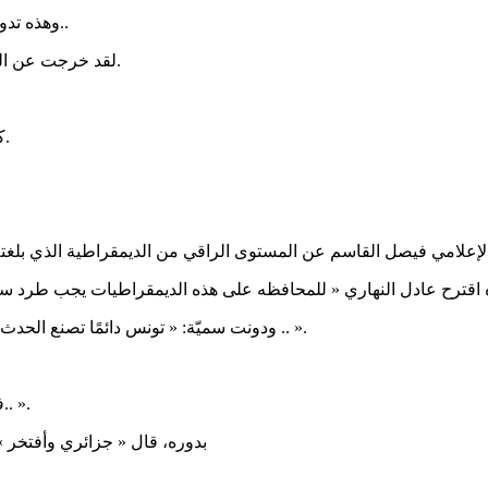
أقترح طرد تونس من الجامعة العربية فورًا..
وهذه : «
لقد خرجت عن العمل العربي المشترك وضربت بالمبادئ العربية الأصيلة عرض الحائط.
كيف تُجري انتخابات رئاسية ولا نعرف اسم الرئيس الناجح قبل سنتين؟.
ره اقترح عادل النهاري
ودونت سميّة: « تونس دائمًا تصنع الحدث و دائمًا سبّاقة بآلاف السنين خطوة نحو الديمقرطية يستحيل يستوعبها .. ».
فأحابه عاشق السكون: « إنها…بدعه..ما سبقهم ..فيها…أحد من العرب.. ».
بدوره، قال « جزائري وأفتخر 