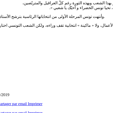
ر بهذا الشعب وبهذه الثورة رغم كلّ العراقيل والمتربّصين
ربي، تحيا تونس الخضراء و أحبّك يا شعبي
وأنتهت تونس المرحلة الأولى من انتخاباتها الرئاسية بترشح الأستاذ قيس سعيّد ونبيل القوري الذي يقبع حاليًا في السجن إلى الدور الثاني.
9/2019
artager par email
Imprimer
artager par email
Imprimer