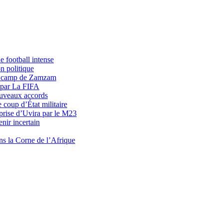
 football intense
n politique
du camp de Zamzam
 par La FIFA
uveaux accords
 coup d’État militaire
prise d’Uvira par le M23
nir incertain
ns la Corne de l’Afrique