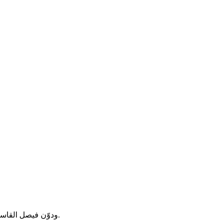
ودوّن فيصل القاسم في صفحته على موقع التواصل الاجتماعي « تويتر » أنّ تونس خرجت عن العمل العربي المشترك، وضربت بالمبادىء الأصيلة هرض الحائط.