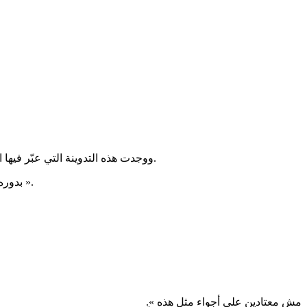
ووجدت هذه التدوينة التي عبّر فيها الإعلامي فيصل القاسم عن المستوى الراقي من الديمقراطية الذي بلغته تونس، تفاعلات عديدة حيث نالت 730 رتويت وتم تقاسمها 5300 مرة.
للمحافظه على هذه الديمقراطيات يجب طرد سفير الامارات فوراً من تونس ومن كل الدول العربيه والا الامور ستتغير ».
بدو «
مش معتادين على أجواء مثل هذه ».