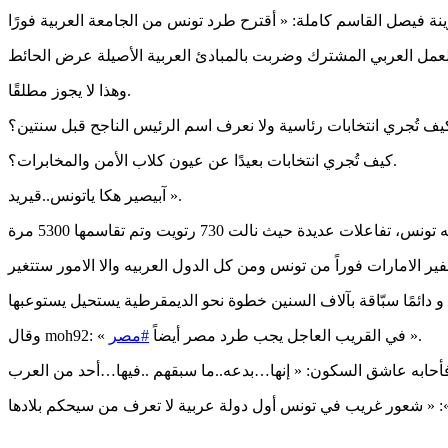
تدوينة فيصل القاسم كاملة
وهذا لا يجوز مطلقًا.
كيف تُجري انتخابات بعيدًا عن عيون كلاب الأمن والمخابرات؟.
آبيصير هكا ياتونس..قيريد ».
في القريب العاجل يجب طرد مصر أيضاً ».
#مصر
وقال moh92: «
»: « شعور غريب في تونس أول دولة عربية لا تعرف من سيحكم بلادها