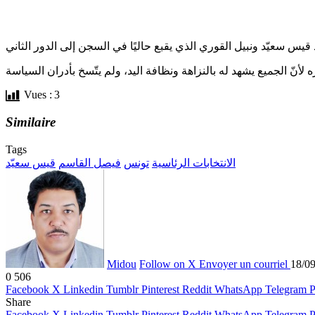
Vues :
3
Similaire
Tags
الانتخابات الرئاسية
تونس
فيصل القاسم
قيس سعيّد
Midou
Follow on X
Envoyer un courriel
18/0
0
506
Facebook
X
Linkedin
Tumblr
Pinterest
Reddit
WhatsApp
Telegram
P
Share
Facebook
X
Linkedin
Tumblr
Pinterest
Reddit
WhatsApp
Telegram
P