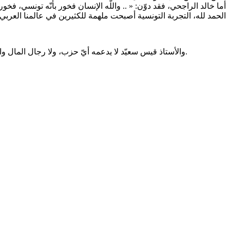
أما خالد الراجحي، فقد دوّن: « ..
واللّه الإنسان فخور بأنّه تونسي، فخو،
الحمد لله، التجربة التونسية أصبحت ملهمة للكثيرين في عالمنا الع ». ⁦
والأستاذ قيس سعيّد لا يدعمه أيّ حزب، ولا رجال المال والأعمال، ولا « ماكينة » انتخابية تقف وراءه، ولكن الشعب التونسي اختاره لأنّ الجميع يشهد له بالنزاهة ونظافة اليد، ولم يتّسخ بأدران السياسة.