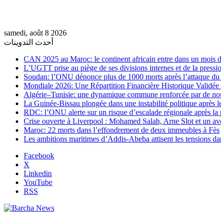
samedi, août 8 2026
أحدث التدوينات
CAN 2025 au Maroc: le continent africain entre dans un mois de
L’UGTT prise au piège de ses divisions internes et de la pressio
Soudan: l’ONU dénonce plus de 1000 morts après l’attaque 
Mondiale 2026: Une Répartition Financière Historique Validée
Algérie–Tunisie: une dynamique commune renforcée par de no
La Guinée-Bissau plongée dans une instabilité politique après le
RDC: l’ONU alerte sur un risque d’escalade régionale après la 
Crise ouverte à Liverpool : Mohamed Salah, Arne Slot et un ave
Maroc: 22 morts dans l’effondrement de deux immeubles à Fès
Les ambitions maritimes d’Addis-Abeba attisent les tensions da
Facebook
X
Linkedin
YouTube
RSS