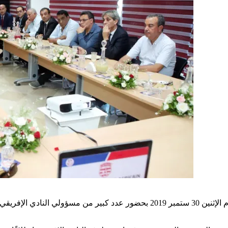
عقدت الجامعة التونسية لكرة القدم برئاسة وديع الجريء اليوم الإثنين 30 ستمبر