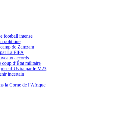
 football intense
n politique
du camp de Zamzam
 par La FIFA
uveaux accords
 coup d’État militaire
prise d’Uvira par le M23
nir incertain
ns la Corne de l’Afrique