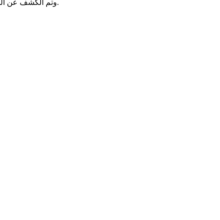
وتم الكشف عن الديون المتبقية والمستوجب دفعها من طرف النادي الإفريقي انطلاقًا من شهر أكتوبر وحتى شهر ديسمبر القادم وتقدّر بنحو 16.486 مليون دينار.