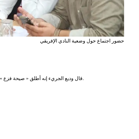
حضور اجتماع حول وضعية النادي الإفريقي
قال وديع الجريء إنه أطلق « صيحة فزع » بخصوص وضعية النادي الإفريقي. وأضاف أنه تم الاتفاق على فتح حساب بنكي خاص بخلاص هذه النزاعات، وسيوضع على ذمة جماهير النادي.