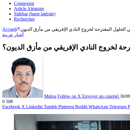
Connexion
Article Aléatoire
Sidebar (barre latérale)
Rechercher
ي الحلول المقترحة لخروج النادي الإفريقي من مأزق الديون؟
/
Accueil
أخبار عربية
رحة لخروج النادي الإفريقي من مأزق الديون؟
Midou
Follow on X
Envoyer un courriel
30/0
0
508
Facebook
X
Linkedin
Tumblr
Pinterest
Reddit
WhatsApp
Telegram
P