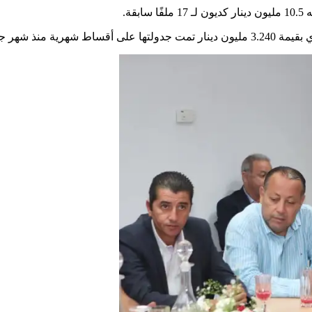
ة.
جويلية الماضي.