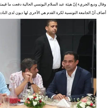
وقال وديع الجريء إنّ هيئة عبد السلام اليونسي الحالية دفعت ما قيمته 10.5 مليون دينار كديون لـ 17 ملفًا سابق
أضاف أنّ الجامعة التونسية لكرة القدم هي الأخرى لها ديون لدى النادي بقيمة 3.240 مليون دينار تمت جدولتها على أقساط شهرية منذ شهر 