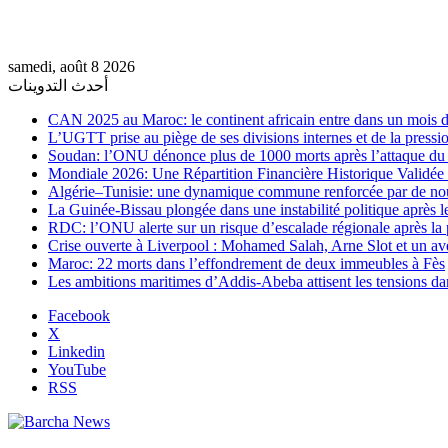
samedi, août 8 2026
أحدث التدوينات
CAN 2025 au Maroc: le continent africain entre dans un mois de
L’UGTT prise au piège de ses divisions internes et de la pressio
Soudan: l’ONU dénonce plus de 1000 morts après l’attaque 
Mondiale 2026: Une Répartition Financière Historique Validée
Algérie–Tunisie: une dynamique commune renforcée par de no
La Guinée-Bissau plongée dans une instabilité politique après le
RDC: l’ONU alerte sur un risque d’escalade régionale après la 
Crise ouverte à Liverpool : Mohamed Salah, Arne Slot et un ave
Maroc: 22 morts dans l’effondrement de deux immeubles à Fès
Les ambitions maritimes d’Addis-Abeba attisent les tensions da
Facebook
X
Linkedin
YouTube
RSS