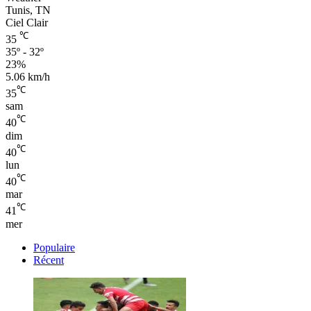
Tunis, TN
Ciel Clair
℃
35
35º - 32º
23%
5.06 km/h
℃
35
sam
℃
40
dim
℃
40
lun
℃
40
mar
℃
41
mer
Populaire
Récent