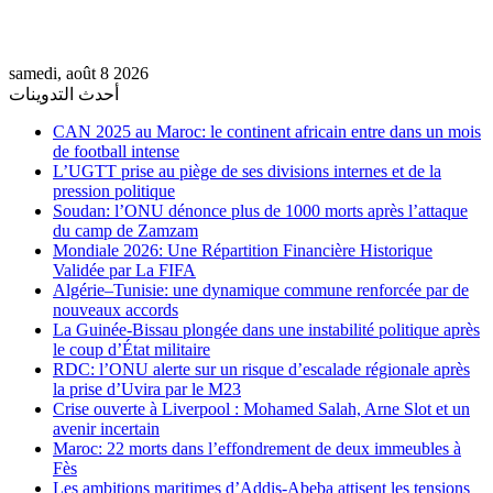
samedi, août 8 2026
أحدث التدوينات
CAN 2025 au Maroc: le continent africain entre dans un mois
de football intense
L’UGTT prise au piège de ses divisions internes et de la
pression politique
Soudan: l’ONU dénonce plus de 1000 morts après l’attaque
du camp de Zamzam
Mondiale 2026: Une Répartition Financière Historique
Validée par La FIFA
Algérie–Tunisie: une dynamique commune renforcée par de
nouveaux accords
La Guinée-Bissau plongée dans une instabilité politique après
le coup d’État militaire
RDC: l’ONU alerte sur un risque d’escalade régionale après
la prise d’Uvira par le M23
Crise ouverte à Liverpool : Mohamed Salah, Arne Slot et un
avenir incertain
Maroc: 22 morts dans l’effondrement de deux immeubles à
Fès
Les ambitions maritimes d’Addis-Abeba attisent les tensions