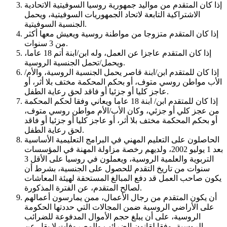
إذا كان المتقدم من مواليد جمهورية روسيا السوفيتية الاتحادية
الاشتراكية التابعة لاتحاد الجمهوريات السوفيتية، ويحمل
الجنسية السوفيتية.
إذا كان المتقدم متزوجا من مواطنة روسية ويعيش معها أكثر
من 3 سنوات.
إذا كان المتقدم عاجزا عن العمل، وله ابن/ابنة أتم 18 عاما،
ويحمل/تحمل الجنسية الروسية.
إذا كان للمتقدم ابن/ابنة قاصر يحمل الجنسية الروسية، والأم/
الأب مواطن روسي متوف، أو بحكم المحكمة مختف بلا أثر، أو
عاجز كليا أو جزئيا أو فاقد لحق رعاية الطفل.
إذا كان للمتقدم ابن/ ابنة 18 عاما ويعاني وفقا لحكم المحكمة
من عجز كلي أو جزئي، وكان الأب/الأم مواطن روسي متوف،
أو بحكم المحكمة مختف بلا أثر، أو عاجز كليا أو جزئيا أو فاقد
لحق رعاية الطفل.
الحاصلون على التعليم المهني في البرامج التعليمية الأساسية
بعد 1 يوليو 2002، ولديهم رخصة مزاولة المهنة في المؤسسات
التربوية والعلمية الروسية، ويعملون في روسيا على الأقل 3
سنوات من تاريخ التقدم للحصول على الجنسية، بشرط أن
يكون صاحب العمل قد دفع المبالغ المستحقة لهيئة المعاشات
لصالح المتقدم، عن الفترة المذكورة.
أن يكون المتقدم من رجال الأعمال، ممن يمارسون أعمالهم
على الأراضي الروسية ضمن المجالات التي حددتها الحكومة
الروسية، على أن يبلغ حجم الأموال المدفوعة للضرائب
الروسية، وفقا لقانون الضرائب والمصروفات لا يقل عن