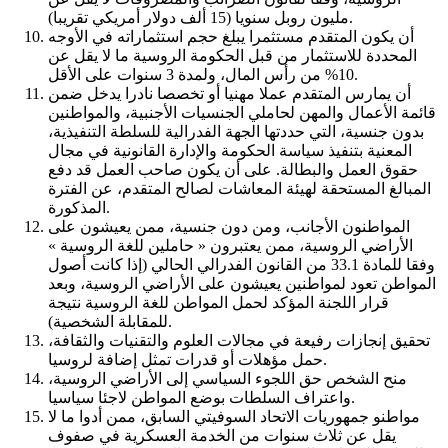
مليون روبل سنويا (15 ألف دولار أمريكي تقريبا).
أن يكون المتقدم مستثمرا يبلغ حجم استثماراته في الأوجه
المحددة للاستثمار من قبل الحكومة الروسية ما لا يقل عن
10% من رأس المال، ولمدة 3 سنوات على الأقل.
أن يمارس المتقدم عملا مهنيا أو تخصصا نادرا يدخل ضمن
قائمة الأعمال والمهن لحاملي الجنسيات الأجنبية، والمواطنين
بدون جنسية، التي حددتها الجهة الفدرالية للسلطة التنفيذية،
المعنية بتنفيذ سياسة الحكومة والإدارة القانونية في مجال
حقوق العمل والبطالة. على أن يكون صاحب العمل قد دفع
المبالغ المستحقة لهيئة المعاشات لصالح المتقدم، عن الفترة
المذكورة.
المواطنون الأجانب، ومن دون جنسية، ممن يعيشون على
الأراضي الروسية، ممن يعتبرون « حاملين للغة الروسية »
وفقا للمادة 33.1 من القانون الفدرالي الحالي (إذا كانت أصول
المواطن تعود لمواطنين يعيشون على الأراضي الروسية، وبعد
قرار اللجنة المؤكد لحمل المواطن للغة الروسية نتيجة
للمقابلة الشخصية).
تحقيق إنجازات رفيعة في مجالات العلوم والتقنيات والثقافة،
حمل مؤهلات أو قدرات تمثل إضافة لروسيا.
منح الشخص حق اللجوء السياسي إلى الأراضي الروسية،
واعتراف السلطات بوضع المواطن لاجئا سياسيا.
مواطنو جمهوريات الاتحاد السوفيتي السابق، ممن أدوا ما لا
يقل عن ثلاث سنوات من الخدمة العسكرية في صفوف