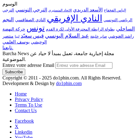
الوسوم
الترجي التونسي
الأسعد الدريدي
الترجي
إلياس الفخفاخ
الاتحاد المنستيري
النادي الإفريقي
النجم
الرياضي التونسي
النادي الصفاقسي
تونس
الساحلي
حركة النهضة
بطولة الرابطة المحترفة الأولى لكرة القدم
عبد السلام اليونسي
قيس سعيّد
منتصر
راشد الغنوشي
صابر خليفة
ليبيا
الوحيشي
يوسف العلمي
تابعنا.
Barcha News مجلة إخبارية جامعة، تعمل بمبدأ لا حياد عن
الموضوعية.
Entrez votre adresse Email
Copyright © 2011 - 2025 do1phin.com. All Rights Reserved.
Development & Design by
do1phin.com
Home
Privacy Policy
Terms To Use
Contact Us
Facebook
X
Linkedin
YouTube