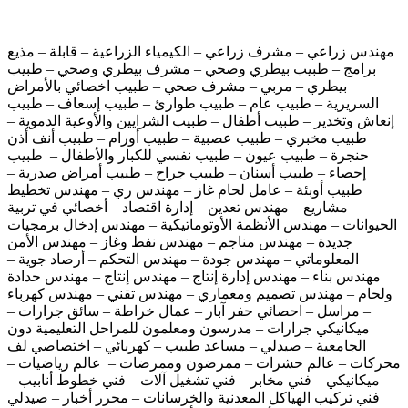
مهندس زراعي – مشرف زراعي – الكيمياء الزراعية – قابلة – مذيع
برامج – طبيب بيطري وصحي – مشرف بيطري وصحي – طبيب
بيطري – مربي – مشرف صحي – طبيب اخصائي بالأمراض
السريرية – طبيب عام – طبيب طوارئ – طبيب إسعاف – طبيب
إنعاش وتخدير – طبيب أطفال – طبيب الشرايين والأوعية الدموية –
طبيب مخبري – طبيب عصبية – طبيب أورام – طبيب أنف أذن
حنجرة – طبيب عيون – طبيب نفسي للكبار والأطفال – طبيب
إحصاء – طبيب أسنان – طبيب جراح – طبيب أمراض صدرية –
طبيب أوبئة – عامل لحام غاز – مهندس ري – مهندس تخطيط
مشاريع – مهندس تعدين – إدارة اقتصاد – أخصائي في تربية
الحيوانات – مهندس الأنظمة الأوتوماتيكية – مهندس إدخال برمجيات
جديدة – مهندس مناجم – مهندس نفط وغاز – مهندس الأمن
المعلوماتي – مهندس جودة – مهندس التحكم – أرصاد جوية –
مهندس بناء – مهندس إدارة إنتاج – مهندس إنتاج – مهندس حدادة
ولحام – مهندس تصميم ومعماري – مهندس تقني – مهندس كهرباء
– مراسل – احصائي حفر آبار – عمال خراطة – سائق جرارات –
ميكانيكي جرارات – مدرسون ومعلمون للمراحل التعليمية دون
الجامعية – صيدلي – مساعد طبيب – كهربائي – اختصاصي لف
محركات – عالم حشرات – ممرضون وممرضات – عالم رياضيات –
ميكانيكي – فني مخابر – فني تشغيل آلات – فني خطوط أنابيب –
فني تركيب الهياكل المعدنية والخرسانات – محرر أخبار – صيدلي