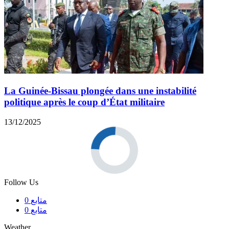
La Guinée-Bissau plongée dans une instabilité
politique après le coup d’État militaire
13/12/2025
Follow Us
متابع
0
متابع
0
Weather