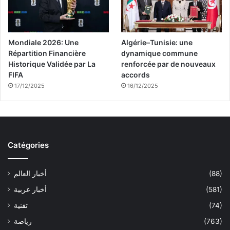
Mondiale 2026: Une
Algérie–Tunisie: une
Répartition Financière
dynamique commune
Historique Validée par La
renforcée par de nouveaux
FIFA
accords
17/12/2025
16/12/2025
Catégories
(88)
أخبار العالم
(581)
أخبار عربية
(74)
تقنية
(763)
رياضة