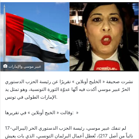
l
v
l
o
o
y
w
e
o
r
n
u
X
n
c
o
عبير موسي والإمارات
u
نشرت صحيفة « الخليج أونلاين » تقريرًا عن رئيسة الحزب الدستوري
r
الحرّ عبير موسي أكدت فيه أنّها عدوّة الثورة التونسية، وهو تمثل يد
r
الإمارات الطولى في تونس.
i
e
l
وقالت « الخيج أونلاين » في تقريرها: »
لم تنفك عبير موسي، رئيسة الحزب الدستوري الحر (ليبرالي-17
نائباً من أصل 217)، تُعطل أعمال البرلمان التونسي، الذي بات يعيش