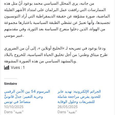
من جانبه، يرى المحلل السياسي محمد بوعود أنّ مثل هذه
الممارسات التي رافقت عمل البرلمان على امتداد الأشهر القليلة
الماضية، صورة مشوّهة عن حقيقة الديمقراطية التي أراد التونسيون
تجسيدها، وأنها تعبيرٌ عن تشظي الطبقة السياسية باعتبارها مجموعة
من الهواة، الذين دخلوا منعرج السياسة بعد الثورة، وفي مقدمتهم
عبير موسي.
ودعا بوعود في تصريحه لـ »الخليج أونلاين »، إلى أن من الضروري
طرح ميثاق وطني؛ من أجل تخليق الحياة السياسية، للخروج بالبلاد
وبالمشهد السياسي من هذه الصورة المشوهة.
Vues :
1
Similaire
الجرائم الإلكترونية: تهديد عابر
المرسوم 54 بين الأمن الرقمي
للحدود يفرض مراجعة شاملة
وحرية التعبير: جدلٌ قانونيٌّ
للتشريعات وحلول الوقاية
متصاعدٌ في تونس
10/10/2025
26/05/2025
Dans "تقنية"
Dans "تقنية"