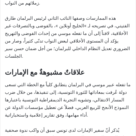
زملائهم من النواب.
هذه الممارسات وصفها النائب الثاني لرئيس البرلمان طارق
الفتيتي، في تصريحه لـ »الخليج أونلاين »، بالفوضى وبالتصرفات غير
الأخلاقية، لافتاً إلى أن ما تفعله موسي من إحداث الفوضى والتهريج
يؤكد أن المستوى الأخلاقي لبعض النواب تدنّى كثيراً، وصار من
الضروري تعديل النظام الداخلي للبرلمان؛ من أجل ضمان حسن سير
الجلسات.
علاقاتٌ مشبوهةٌ مع الإمارات
ما تفعله عبير موسي في البرلمان يتطابق كلياً مع الخطة التي تسعى
دولة عُرفت بمعاداتها للثورة التونسية، إلى تنفيذها، من خلال ضرب
المسار الانتقالي، وتشويه التجربة الديمقراطية التونسية باعتبارها
النموذج الأنجح للربيع العربي، فضلاً عن تعطيل مؤسسات الدولة عن
أداء مهامها، وفق تقارير إعلامية واستخباراتية.
يُذكر أنّ سفير الإمارات لدى تونس سبق أن واكب ندوة صحفية