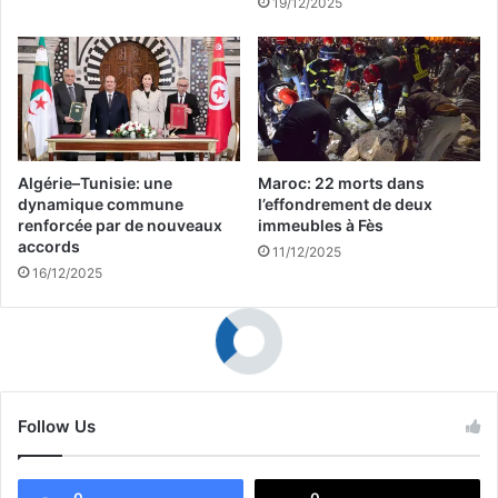
19/12/2025
ة
ه
ت
ا
ت
"
ر
؟
ا
.
و
.
ح
أ
ب
و
Algérie–Tunisie: une
Maroc: 22 morts dans
ي
ا
dynamique commune
l’effondrement de deux
ن
ل
renforcée par de nouveaux
immeubles à Fès
2
accords
ت
11/12/2025
0
ل
16/12/2025
و
ا
8
م
5
ي
%
ذ
ا
ل
Follow Us
ذ
ي
ن