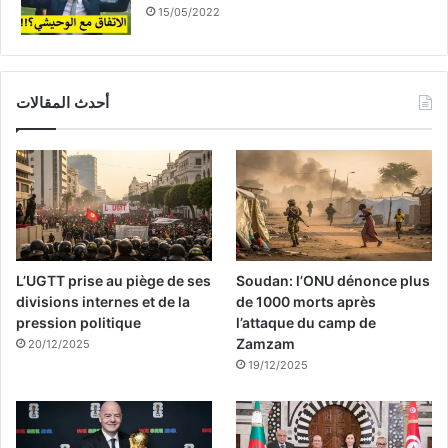
15/05/2022
أحدث المقالات
L’UGTT prise au piège de ses
Soudan: l’ONU dénonce plus
divisions internes et de la
de 1000 morts après
pression politique
l’attaque du camp de
Zamzam
20/12/2025
19/12/2025