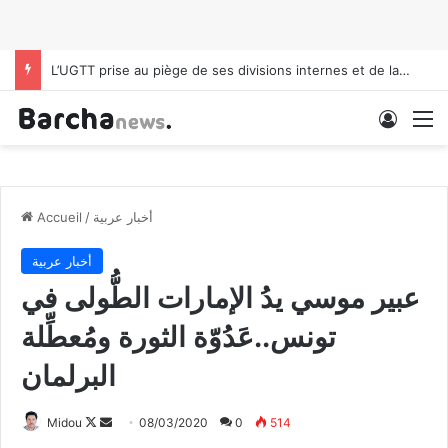
Soudan: l’ONU dénonce plus de 1000 morts après l’attaque du camp de Zamzam
Conne
M
أخبار عربية
/
Accueil
أخبار عربية
عبير موسي يدُ الإمارات الطُّولى في
تونس..عَدُوّة الثورة ومُعطِّلة
البرلمان
Midou
F
E
08/03/2020
0
514
o
n