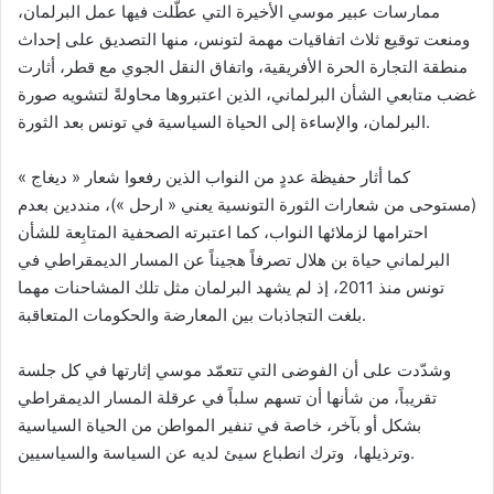
ممارسات عبير موسي الأخيرة التي عطّلت فيها عمل البرلمان،
ومنعت توقيع ثلاث اتفاقيات مهمة لتونس، منها التصديق على إحداث
منطقة التجارة الحرة الأفريقية، واتفاق النقل الجوي مع قطر، أثارت
غضب متابعي الشأن البرلماني، الذين اعتبروها محاولةً لتشويه صورة
البرلمان، والإساءة إلى الحياة السياسية في تونس بعد الثورة.
كما أثار حفيظة عددٍ من النواب الذين رفعوا شعار « ديغاج »
(مستوحى من شعارات الثورة التونسية يعني « ارحل »)، منددين بعدم
احترامها لزملائها النواب، كما اعتبرته الصحفية المتابِعة للشأن
البرلماني حياة بن هلال تصرفاً هجيناً عن المسار الديمقراطي في
تونس منذ 2011، إذ لم يشهد البرلمان مثل تلك المشاحنات مهما
بلغت التجاذبات بين المعارضة والحكومات المتعاقبة.
وشدّدت على أن الفوضى التي تتعمّد موسي إثارتها في كل جلسة
تقريباً، من شأنها أن تسهم سلباً في عرقلة المسار الديمقراطي
بشكل أو بآخر، خاصة في تنفير المواطن من الحياة السياسية
وترذيلها، وترك انطباع سيئ لديه عن السياسة والسياسيين.