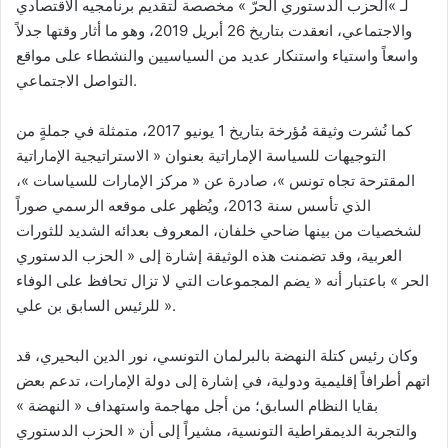
لـ »الحزب الدستوري الحرّ » مخصصة لتقديم برنامجيه الاقتصادي
والاجتماعي، انعقدت بتاريخ 26 أبريل 2019، وهو ما أثار وقتها جدلاً
واسعاً واستياء واستنكار عديد من السياسيين والنشطاء على مواقع
التواصل الاجتماعي.
كما نُشرت وثيقة مُؤرخة بتاريخ 1 يونيو 2017، متمثلة في جملةٍ من
التوجيهات للسياسة الإماراتية بعنوان « الاستراتيجية الإماراتية
المقترحة تجاه تونس »، صادرة عن « مركز الإمارات للسياسات »،
الذي تأسس سنة 2013، ويُظهر على موقعه الرسمي صوراً
لشخصيات من بينها ضاحي خلفان، المعروف بعدائه الشديد للثورات
العربية، وقد تضمنت هذه الوثيقة إشارة إلى « الحزب الدستوري
الحر » باعتبار أنه « يضم المجموعات التي لا تزال تحافظ على الوفاء
للرئيس السابق بن علي ».
وكان رئيس كتلة النهضة بالبرلمان التونسي، نور الدين البحيري، قد
اتهم أطرافاً إقليمية ودولية، في إشارة إلى دولة الإمارات، تدعم بعض
بقايا النظام السابق؛ من أجل مهاجمة واستهداف « النهضة »
والتجربة الديمقراطية التونسية، مشيراً إلى أن « الحزب الدستوري