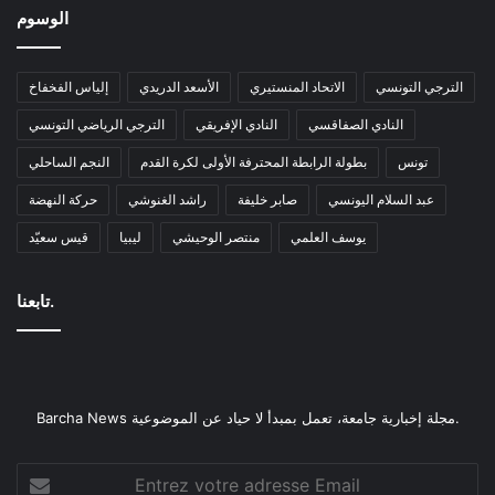
الوسوم
الترجي التونسي
الاتحاد المنستيري
الأسعد الدريدي
إلياس الفخفاخ
النادي الصفاقسي
النادي الإفريقي
الترجي الرياضي التونسي
تونس
بطولة الرابطة المحترفة الأولى لكرة القدم
النجم الساحلي
عبد السلام اليونسي
صابر خليفة
راشد الغنوشي
حركة النهضة
يوسف العلمي
منتصر الوحيشي
ليبيا
قيس سعيّد
تابعنا.
Barcha News مجلة إخبارية جامعة، تعمل بمبدأ لا حياد عن الموضوعية.
Entrez