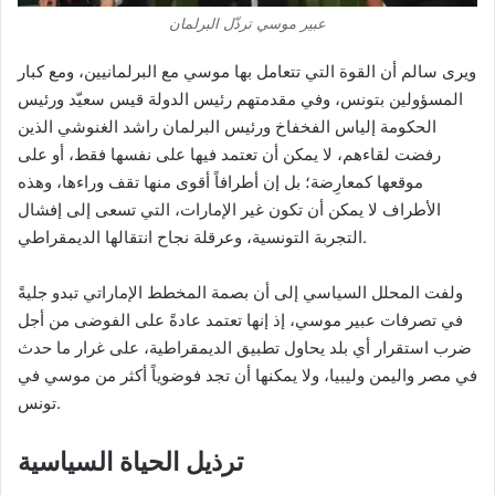
عبير موسي ترذّل البرلمان
ويرى سالم أن القوة التي تتعامل بها موسي مع البرلمانيين، ومع كبار
المسؤولين بتونس، وفي مقدمتهم رئيس الدولة قيس سعيّد ورئيس
الحكومة إلياس الفخفاخ ورئيس البرلمان راشد الغنوشي الذين
رفضت لقاءهم، لا يمكن أن تعتمد فيها على نفسها فقط، أو على
موقعها كمعارِضة؛ بل إن أطرافاً أقوى منها تقف وراءها، وهذه
الأطراف لا يمكن أن تكون غير الإمارات، التي تسعى إلى إفشال
التجربة التونسية، وعرقلة نجاح انتقالها الديمقراطي.
ولفت المحلل السياسي إلى أن بصمة المخطط الإماراتي تبدو جليةً
في تصرفات عبير موسي، إذ إنها تعتمد عادةً على الفوضى من أجل
ضرب استقرار أي بلد يحاول تطبيق الديمقراطية، على غرار ما حدث
في مصر واليمن وليبيا، ولا يمكنها أن تجد فوضوياً أكثر من موسي في
تونس.
ترذيل الحياة السياسية