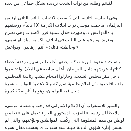
القَسَم وطلبه من نواب الشعب ترديده بشكل جماعي من بعده.
وفي الجلسة الثانية، التي خُصصت لانتخاب النائب الثاني لرئيس
البرلمان، هاجمت موسي نواب ائتلاف الكرامة (19 نائباً)، ووصفتهم
بـ »الدواعش »، وظهرت خلال عملية فرز الأصوات وهي تصرخ
وتعربد، وتتهجم على النائب في ائتلاف الكرامة زياد الهاشمي،
وخاطبته قائلة: « أنتم إرهابيون ودواعش ».
واصلت « عدوة الثورة »، كما يصفها أغلب التونسيين، رفقة أعضاء
كتلتها، عربدتهم داخل البرلمان (أعلى سلطة في البلاد)، واعتصموا
داخل مقر مجلس الشعب، وحاولوا اقتحام مكتب رئاسة المجلس،
وقد تناقلت وسائل إعلام عالمية صورةً سيئةً لأغطية النواب منتشرة
داخل قبة البرلمان، وهو ما أثار ضجّةً كبيرةً.
والمثير للاستغراب أن الإعلام الإماراتي قد رحب باعتصام موسي،
ملاحظاً أن رئيسة « الحزب الدستوري الحر » تعمل على « تخليص
الوطن من هذه المنظومة التي ركَّعت المواطنين وجوَّعتهم، والتي لم
تحسن إدارة شؤون الدولة طيلة تسع سنوات »، بحسب مقال نشره