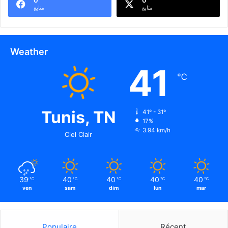
0
0
أََ
متابع
متابع
لِ
فُ
و
ا
Weather
"
41
ي
℃
م
ي
ن
ش
Tunis, TN
41º - 31º
ي
17%
3.94 km/h
خ
Ciel Clair
ه
م
"
39
40
40
40
40
℃
℃
℃
℃
℃
ven
sam
dim
lun
mar
Populaire
Récent