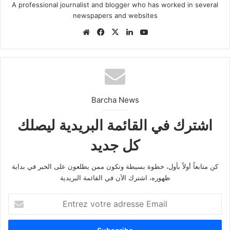
A professional journalist and blogger who has worked in several
newspapers and websites
We
Fa
X
Lin
Yo
bsi
ce
ke
uT
te
bo
din
ub
ok
e
Barcha News
اشترك في القائمة البريدية ليصلك
كل جديد
كن متابعاً أولاً بأول، خطوة بسيطة وتكون ممن يطلعون على الخبر في بداية
ظهوره، اشترك الآن في القائمة البريدية
E
n
t