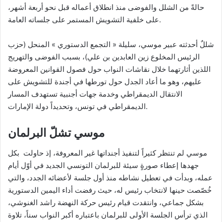
حالةً من الشلل والفوضى منذ انطلاق أعماله قبل نحو أربعة أشهر،
على خلفية التشويش المستمر على جلساته العامة.
شللٌ أحدثته عبير موسي، سليلة « التجمع الدستوري » المنحل (حزب
الرئيس المخلوع زين العابدين بن علي)، بسبب الفوضى والتهريج
اللذين أثارتهما خلال نقاشات النواب حول فصول القوانين المعروضة
عليهم، وهو ما أعاد الجدل حول تورطها في أجندة للتشويش على
الانتقال الديمقراطي وخدمة جهات أجنبية تستهدف المسار
الديمقراطي في تونس، وتحديداً دولة الإمارات.
موسي تشلّ البرلمان
موسي لم تنتظر كثيراً لتنفيذ أجنداتها غير المعروفة، إذ حاولت بكل
جهدها إعطاء صورةٍ سيئة للبرلمان التونسي الجديد في أوّل أيام
عمله، وبدأت في تعطيل نشاطه منذ أول جلسة لأعضائه الجدد، والتي
خُصّصت حينها لانتخاب رئيس له، حيث رفضت أداء اليمين الدستورية
بشكل جماعي، وانتقدت قيام رئيس حركة النهضة راشد الغنوشي،
الذي ترأس الجلسة الأولى للبرلمان باعتباره أكبر النواب سناً، تلاوة