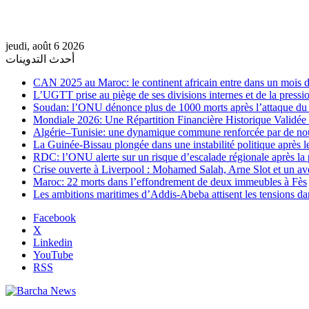
jeudi, août 6 2026
أحدث التدوينات
CAN 2025 au Maroc: le continent africain entre dans un mois de
L’UGTT prise au piège de ses divisions internes et de la pressio
Soudan: l’ONU dénonce plus de 1000 morts après l’attaque 
Mondiale 2026: Une Répartition Financière Historique Validée
Algérie–Tunisie: une dynamique commune renforcée par de no
La Guinée-Bissau plongée dans une instabilité politique après le
RDC: l’ONU alerte sur un risque d’escalade régionale après la 
Crise ouverte à Liverpool : Mohamed Salah, Arne Slot et un ave
Maroc: 22 morts dans l’effondrement de deux immeubles à Fès
Les ambitions maritimes d’Addis-Abeba attisent les tensions da
Facebook
X
Linkedin
YouTube
RSS