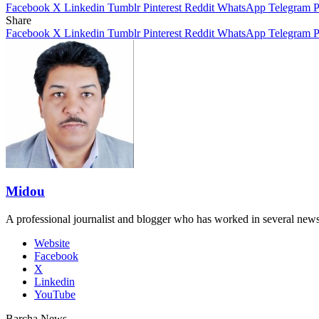
Facebook
X
Linkedin
Tumblr
Pinterest
Reddit
WhatsApp
Telegram
P
Share
Facebook
X
Linkedin
Tumblr
Pinterest
Reddit
WhatsApp
Telegram
P
Midou
A professional journalist and blogger who has worked in several new
Website
Facebook
X
Linkedin
YouTube
Barcha News