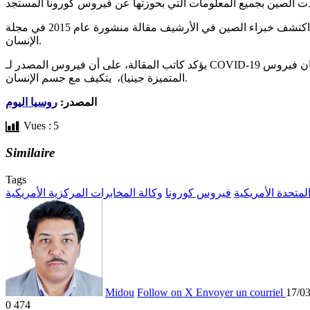
وقد اكتشف خبراء الصين في الأرشيف مقالة منشورة عام 2015 في مجلة Nature Medicine، تؤكد على أن علماء الولايات المتحدة تمكنوا من الحصول على نوع جديد من فيروس كورونا، له تأثير مباشر في
الإنسان.
يؤكد كاتب المقالة، على أن فيروس المصدر لـ COVID-19 كان فيروس SHC014، الذي عثر عليه في الخفافيش، وعلى أساسه، تم إنشاء « فيروس خيمري » (فيروس يمتلك تجمعين أو أكثر من الخلايا والأنسجة
المتميزة جينيا)، يتكيف مع جسم الإنسان.
المصدر:
روسيا اليوم
Vues :
5
Similaire
Tags
المتحدة الأمريكية
فيروس كورونا
وكالة المخابرات المركزية الأمريكية
Midou
Follow on X
Envoyer un courriel
17/0
0
474