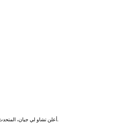
أعلن تشاو لي جيان، المتحدث الرسمي باسم وزارة الخارجية الصينية، عن وجود إثباتات تؤكد على أنّ وكالة المخابرات المركزية هي التي نشرت فيروس كورونا في الصين.