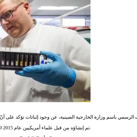
وأشار الدبلوماسي الصيني، إلى وجود أدلّة تؤكد أن فيروس COVID-19 تم إنشاؤه من قبل علماء أمريكيين عام 2015.