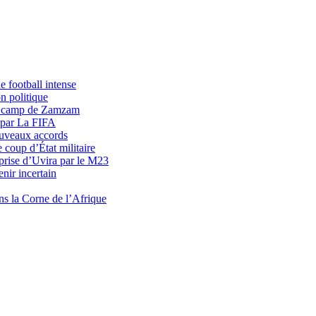
 football intense
n politique
du camp de Zamzam
 par La FIFA
uveaux accords
 coup d’État militaire
prise d’Uvira par le M23
nir incertain
ns la Corne de l’Afrique