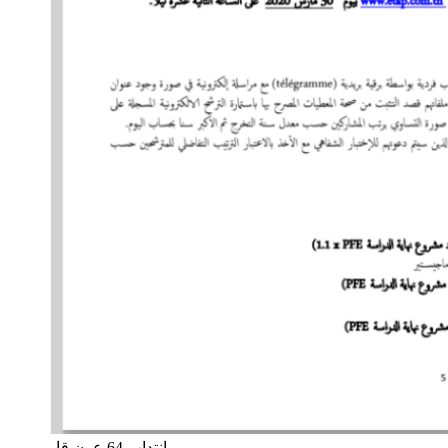
انتداب 64 عون قار