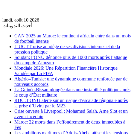
lundi, août 10 2026
أحدث التدوينات
CAN 2025 au Maroc: le continent africain entre dans un mois
de football intense
L’UGTT prise au piège de ses divisions internes et de la
pression politique
Soudan: l’ONU dénonce plus de 1000 morts après l’attaque
du camp de Zamzam
Mondiale 2026: Une Répartition Financière Historique
Validée par La FIFA
Algérie–Tunisie: une dynamique commune renforcée par de
nouveaux accords
La Guinée-Bissau plongée dans une instabilité politique après
le coup d’État militaire
RDC: l’ONU alerte sur un risque d’escalade régionale après
la prise d’Uvira par le M23
Crise ouverte à Liverpool : Mohamed Salah, Arne Slot et un
avenir incertain
Maroc: 22 morts dans l’effondrement de deux immeubles à
Fès
Les ambitions maritimes d’Addis-Abeba attisent les tensions