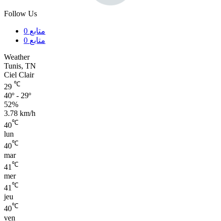
Follow Us
0
متابع
0
متابع
Weather
Tunis, TN
Ciel Clair
℃
29
40º - 29º
52%
3.78 km/h
℃
40
lun
℃
40
mar
℃
41
mer
℃
41
jeu
℃
40
ven