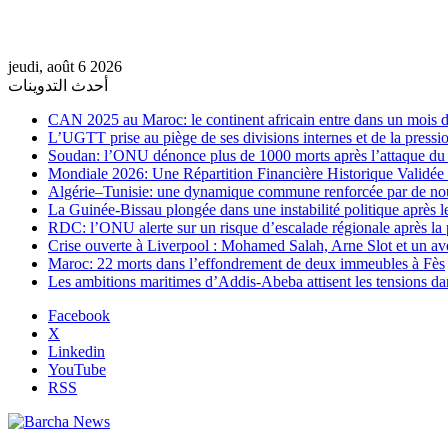
jeudi, août 6 2026
أحدث التدوينات
CAN 2025 au Maroc: le continent africain entre dans un mois de
L’UGTT prise au piège de ses divisions internes et de la pressio
Soudan: l’ONU dénonce plus de 1000 morts après l’attaque 
Mondiale 2026: Une Répartition Financière Historique Validée
Algérie–Tunisie: une dynamique commune renforcée par de no
La Guinée-Bissau plongée dans une instabilité politique après le
RDC: l’ONU alerte sur un risque d’escalade régionale après la 
Crise ouverte à Liverpool : Mohamed Salah, Arne Slot et un ave
Maroc: 22 morts dans l’effondrement de deux immeubles à Fès
Les ambitions maritimes d’Addis-Abeba attisent les tensions da
Facebook
X
Linkedin
YouTube
RSS