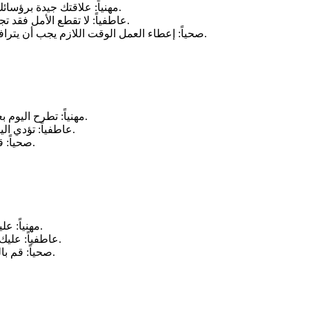
مهنياً: علاقتك جيدة برؤسائك في العمل حافظ عليها وكن على قدر المسؤولية الملقاة على عاتقك.
عاطفياً: لا تقطع الأمل فقد تجد الحب الصادق قريباً وتبني علاقة مع شخص يتمتع بالمشاعر الصادقة.
صحياً: إعطاء العمل الوقت اللازم يجب أن يترافق مع إعطاء ممارسة الرياضة الوقت الضروري ايضاً للاهتمام بالصحة.
مهنياً: تطرح اليوم بعض القضايا المهمة في العمل وبانتظارك مفاجآت سارّة، فكن مستعداً.
عاطفياً: تؤدي اليوم دوراً كبيراً في التأثير في الشريك بفضل قدرتك الكبيرة على الإقناع.
صحياً: قد تناقش وضعاً صحياً دقيقاً ذا صلة بأحد أولادك يشغل بالك ويثير قلقك.
مهنياً: عليك أن تثق بقدراتك أكثر وأنك تستطيع إنجاز الكثير من المشاريع المهمة.
عاطفياً: عليك أن تقوي علاقتك بالشريك فأنت لا تشعره كفاية بأنه موجود في حياتك.
صحياً: قم بالتمارين الصباحية المفيدة لكل عضلات جسمك قبل ممارسة أي نشاط.