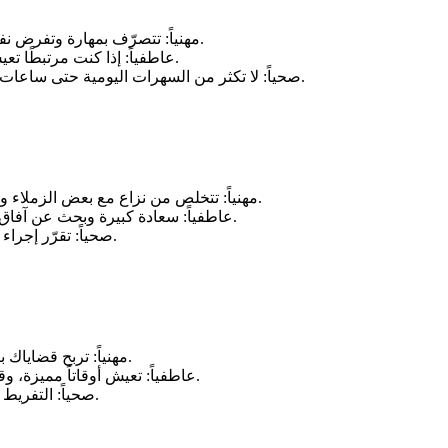
مهنياً: تتصرّف بمهارة وتفرض نفسك في مجالك المهني، فتحصل على ترقية أو مكافأة مادية أو معنوية.
عاطفياً: إذا كنت مرتبطًا تعيش فرصة الزواج غير مرّة مع الحبيب وتجددان شهر العسل في الخارج.
صحياً: لا تكثر من السهرات اليومية حتى ساعات متأخرة من الليل، وحاول التخفيف منها لتعوض عن قلة ساعات النوم.
مهنياً: تتخلص من نزاع مع بعض الزملاء وتطور وضعك المهني، وتكون النتائج كما تتوخاها لا بل تكون مرضية جداً.
عاطفياً: سعادة كبيرة وبحث عن آفاق جديدة، وهذا له انعكاسات إيجابية تساعدك لتطوير العلاقة مع الشريك.
صحياً: تقرّر إجراء فحص طبّي عام للتأكد من عدم إصابتك بأي مرض على صحة السلامة.
مهنياً: تربح قضاياك بكل جدارة واحترام وتتلقى مواقف متعددة لدعمك والوقوف إلى جانبك.
عاطفياً: تعيش أوقاتاً مميزة، وقد يحملك العشق إلى مغامرات استثنائية تمارس فيها جاذبيتك وسحرك.
صحياً: التفريط في الصحة خطأ كبير بحق نفسك، ولن تشعر بالندم إلا بعد فوات الأوان.