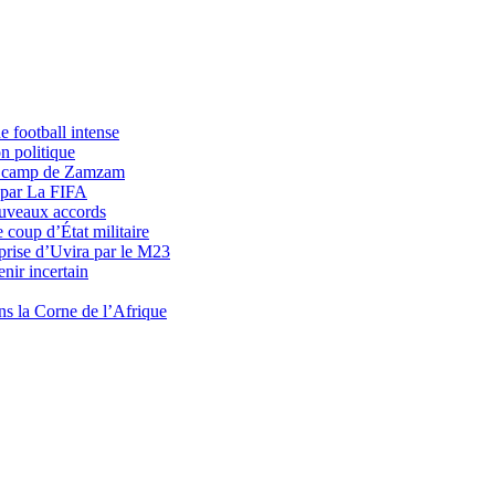
 football intense
n politique
du camp de Zamzam
 par La FIFA
uveaux accords
 coup d’État militaire
prise d’Uvira par le M23
nir incertain
ns la Corne de l’Afrique