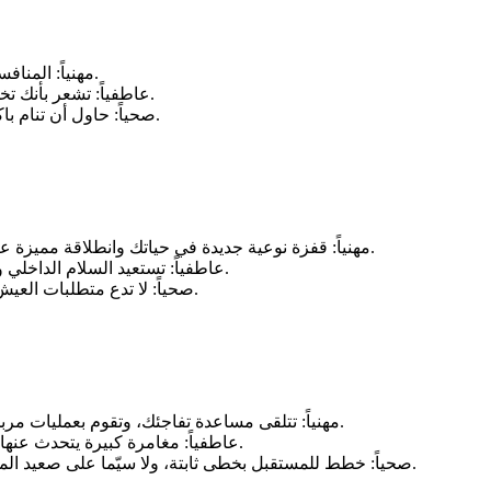
مهنياً: المنافسة كبيرة مع الزملاء، كن واعياً فقد يلجأون إلى حياكة المؤامرات ضدك.
عاطفياً: تشعر بأنك تخسر الحبيب بسبب تصرّفاتك غير الناضجة والمتسرّعة والغريبة نوعاً ما.
صحياً: حاول أن تنام باكراً، ولا ترهق نفسك أكثر من المطلوب منك لأن بنيتك الجسدية ضعيفة.
مهنياً: قفزة نوعية جديدة في حياتك وانطلاقة مميزة عنوانها النجاح الكبير، فكن مستعداً للمتغيرات المقبلة في حياتك العملية.
عاطفياً: تستعيد السلام الداخلي وتختفي المعاكسات من حياتك العاطفية وتحالفك الحظوظ مع الشريك.
صحياً: لا تدع متطلبات العيش تأخذ منك راحتك وتبقيك في قلق دائم، خصص وقتاً للاستمتاع بالحياة.
مهنياً: تتلقى مساعدة تفاجئك، وتقوم بعمليات مربحة وتستفيد حتى من أخطاء الآخرين، وتشعر بأن ساعة المجد قد دقت.
عاطفياً: مغامرة كبيرة يتحدث عنها الكثيرون وتحظى بما كنت ترغب به، وتتقدم بخطى ثابتة لتنفيذ رغباتك.
صحياً: خطط للمستقبل بخطى ثابتة، ولا سيّما على صعيد المحافظة على صحة سليمة ورشيقة، فهي الأساس للقيام بأي شيء آخر.