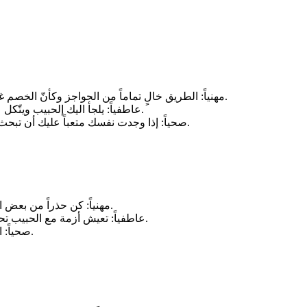
مهنياً: الطريق خالٍ تماماً من الحواجز وكأنّ الخصم غائب كليّاً عن الساحة، فتستفيد من هذا الوضع لتحسين مركزك المهني.
عاطفياً: يلجأ اليك إلحبيب ويتّكل عليك لايجاد حلّ لمشكلة عابرة، فتقف إلى جانبه وتساعد بكل إمكاناتك.
صحياً: إذا وجدت نفسك متعباً عليك أن تبحث عن الراحة، ويستحسن عدم القيام بالعمل المطلوب كونه واجباً عليك.
مهنياً: كن حذراً من بعض الأشخاص الوصوليين في تعاملهم معك في العمل وتجنبهم قدر الإمكان.
عاطفياً: تعيش أزمة مع الحبيب تحاول أن تتخطاها وتنهي خلافاتك معه ولا داعي لأن تطول هذه الخلافات.
صحياً: امتنع قدر الإمكان عن الأطعمة الغنية بالدهون والزيوت فهي مضرة لك.