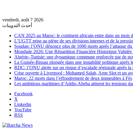
vendredi, août 7 2026
أحدث التدوينات
CAN 2025 au Maroc: le continent africain entre dans un mois de
L’UGTT prise au piège de ses divisions internes et de la pressio
Soudan: l’ONU dénonce plus de 1000 morts après l’attaque 
Mondiale 2026: Une Répartition Financière Historique Validée
Algérie–Tunisie: une dynamique commune renforcée par de no
La Guinée-Bissau plongée dans une instabilité politique après le
RDC: l’ONU alerte sur un risque d’escalade régionale après la 
Crise ouverte à Liverpool : Mohamed Salah, Arne Slot et un ave
Maroc: 22 morts dans l’effondrement de deux immeubles à Fès
Les ambitions maritimes d’Addis-Abeba attisent les tensions da
Facebook
X
Linkedin
YouTube
RSS