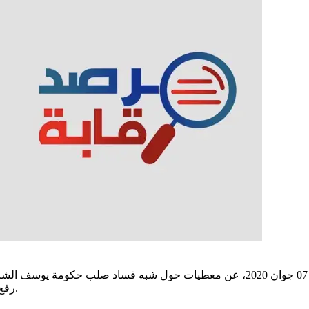
كشف « مرصد رقابة »، الذي يرأسه الأستاذ عماد الدائمي، اليوم الأحد 07 جوان 2020، عن
رفع التجميد عن أموال مروان المبروك من طرف مجلس الاتحاد الأوروبي.