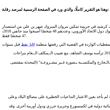
وهذا هو التقرير كاملًا، والذي ورد في الصفحة الرسمية لمرصد رقابة:
وك كرشيد في جريمة تمكين مروان المبروك صهر بن علي من استصدار
قرار من مجـلس الاتـحاد الأوروبـي بحذف اسمه من قائمة رموز النظام السابق وأفراد عائلة بن علي المعنيين بتجميد أموالهم الموجودة في بنوك دول الاتحاد الأوروبي، وعددهم 48 شخصًا أصبحوا منذ جانفي 2018،
47 شخصًا فقط.
عطيات الواردة في القضية التي رفعتها منظمة
#انا_يقظ
قرار مساندة مروان المبروك في طلبه لمجلس الاتحاد الأوروبي رفع التجميد عن أملاكه صـدر عـن مجـلس وزاري مــضيق بتاريخ 18 جانفي 2018 ترأسه يوسف الشاهد، مع تغييب الــمكلف الــعام بنزاعات
بـالـخارج والمكتسـبة بـصورة غـير مشـروعـة” (المحدثة بمقتضى
لم يأخذ بعين الاعتبار التداعيات الخطيرة على مصالح البلاد وعلى
قضائية دولية في لكسمبورغ وجزيرة جرزي ودول أوربية أخرى. وقد