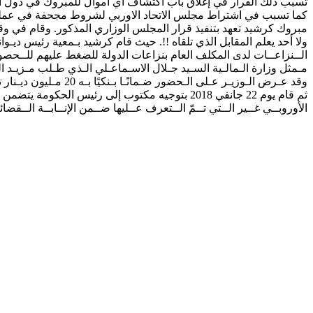
تسبب ذلك القرار في إغلاق باب اكتشاف أي أموال للمبروك في دول 
كما تسبب في اشتراط مجلس الاتحاد الاوربي لشروط مجحفة في عمليات 
مبروك كرشيد تعهد بتنفيذ قرار المجلس الوزاري المذكور. وقام في وقت
الــنزاعــات لدى المكلف العام بنزاعات الدولة للضغط عليهم للــحصو
مـمثل وزارة الـمالـية السـيد جـلال الاسـماعـلي الـذي طـلب مـزيـد ا
وقد عـرض الـوزيـر عـلى الـحضور ضـمانًـا بـنكيًا بـه 20 مـليون ديـنار تـونسـي مـقابـل أموال المبروك الـموجـودة بفرنسا (رغم ثبوت توفر المعني بالأمر على موجودات في لكسمبورغ وجزر جرزي على الأقل).
ثم قام يوم 22 جانفي 2018 بتوجيه مكتوب إلى رئي
الأوروبــي غــير الــتي تــمّ الــتعرف عــليها ضــمن الإنــابــة الـ