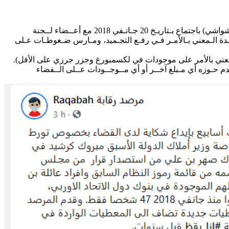
ولا أحد يعلم المقابل الذي تلقاه !!. حيث قام كرشيد بـمعية رئيس ديـوانـه سهـيل عـنان (الذي مازال رئيس ديوان الوزير الحالي السيد غازي الشواشي) باجتماع بـتاريـخ 20 جـانـفي 2018 مع أعــضاء لــجنة
ـدة الـمعني بـالأمـر فـي رفـع التجـميد، ومـارس ضـغوطـات عـلى
ـد عـدم حـوزه أي مـبلغ آخــر أو أي مــوجــودات عــلى الــفضاء