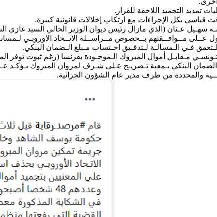
أخرى.
تمديد التجميد اللاحقة للقرار.
 قياسي بكل الإجراءات مع ارتكاب إخلالات قانونية كبيرة.
ل عــلى مــوافــقتهم بــخصوص مــراســلة الاتــحاد الاوروبـي لـمسان
لـتعمق فـي الـمسالـة لـتدقـيق احـتساب مـبلغ الـضمان البنكي.
س الحكومة يتضمن الضمان البنكي بـمعية تـصريـح عـلى شـرف لمروان المبروك يـؤك
ـقضائــية والمحددة من طرف مدير عام الشؤون الجزائية.