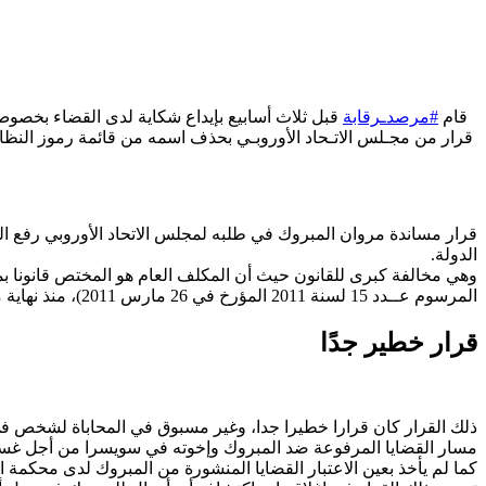
قام
#مرصدـرقابة
قبل ثلاث أسابيع بإيداع شكاية لدى القضاء بخص
الدولة.
وهي مخالفة كبرى للقانون حيث أن المكلف العام هو المختص قانونا بمت
المرسوم عــدد 15 لسنة 2011 المؤرخ في 26 مارس 2011)، منذ نهاية مهام تلك اللجنة في 25 مارس 2015.
قرار خطير جدًا
ذلك القرار كان قرارا خطيرا جدا، وغير مسبوق في المحاباة لشخص في نز
مسار القضايا المرفوعة ضد المبروك وإخوته في سويسرا من أجل غس
كما لم يأخذ بعين الاعتبار القضايا المنشورة من المبروك لدى محكمة