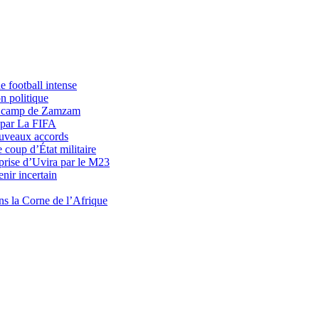
 football intense
n politique
du camp de Zamzam
 par La FIFA
uveaux accords
 coup d’État militaire
prise d’Uvira par le M23
nir incertain
ns la Corne de l’Afrique