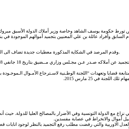
وص تورط حكومة يوسف الشاهد وخاصة وزير أملاك الدولة الأسبق مبر
قبل سنوات.
وقدم المرصد في الشكاية المذكورة معطيات جديدة تضاف الى الم
ابعة قضايا وتعهدات “اللجنة الوطـنية لاسـترجاع الأمـوال الـموجـودة 
اع مع الدولة التونسية وفي الأضرار بالمصالح العليا للدولة. حيث أنه 
يل أموال والانخراط في عصابة مفسدين.
 العدل الاوربية والتي رفضت مطلب رفع التجميد بالنظر لوجود انابات 