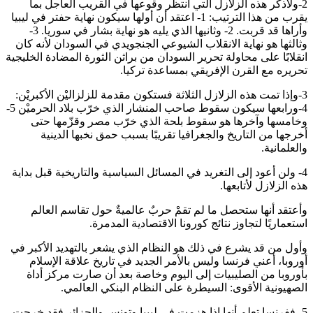
2-ولأذكر هذه الزلازل التي أنتظر وقوعها في القريب العاجل بما
يقرب من هذا الترتيب: 1- اعتقد أن أولها سيكون نهاية حفتر في ليبيا
وأراها قد قربت. 2- وثانيها الذي يليه هو نهاية بشار في سوريا. 3-
وثالثها هو نهاية الانقلاب الشيوعي الجنجويدي في السودان لأنه كان
انقلابًا على محاولة تحرير السودان من براثن الثورة المضادة الخليجية
تحريره مع القرن الإفريقي بمساعدة تركيا.
3-وإذا تمت هذه الزلازل الثلاثة فستكون مقدمة للزلزاليْن الأكبريْن:
4-ورابعها سيكون سقوط صاحب المنشار الذي خرّب بلاد الحرميْن 5-
وخامسها وآخرها هو سقوط بلحة الذي خرّب مصر وقزّمها حتى
أخرجها من التاريخ والجغرافيا تقريبًا بسبب حمق نخبها الدينية
والعلمانية.
4- ولن أعود إلى التغريد في المسائل السياسية والتاريخية قبل بداية
هذه الزلازل لأتابعها.
وأعتقد أنها ستحصل ما لم تقمْ حربٌ عالميةٌ حول تقاسم العالم
استعماريًا لتجاوز نتائج كورونا الاقتصادية المدمرة.
وأول من قد يشرع في ذلك هو النظام الذي يشعر بالتهديد الأكبر في
أوروبا، أعني فرنسا وليس بالأمر الجديد في تاريخ علاقة الإسلام
بأوروبا من الصليبيات إلى اليوم وخاصة بعد أن صارت مركز أداة
الصهيونية الأقوى: السيطرة على النظام البنكي العالمي.
5- ففرنسا تعلم أنها إذا هزمت في ليبيا وتونس والجزائر فقد خرجت