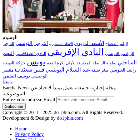
الوسوم
الترجي التونسي
الأسعد الدريدي
الترجي
إلياس الفخفاخ
الاتحاد المنستيري
النادي الإفريقي
النجم
الرياضي التونسي
النادي الصفاقسي
تونس
الساحلي
حركة النهضة
بطولة الرابطة المحترفة الأولى لكرة القدم
عبد السلام اليونسي
قيس سعيّد
منتصر
راشد الغنوشي
صابر خليفة
ليبيا
الوحيشي
يوسف العلمي
تابعنا.
Barcha News مجلة إخبارية جامعة، تعمل بمبدأ لا حياد عن
الموضوعية.
Entrez votre adresse Email
Copyright © 2011 - 2025 do1phin.com. All Rights Reserved.
Development & Design by
do1phin.com
Home
Privacy Policy
Terms To Use