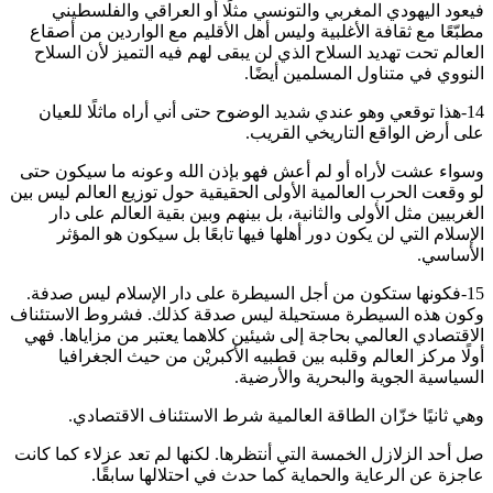
فيعود اليهودي المغربي والتونسي مثلًا أو العراقي والفلسطيني
مطبّعًا مع ثقافة الأغلبية وليس أهل الأقليم مع الواردين من أصقاع
العالم تحت تهديد السلاح الذي لن يبقى لهم فيه التميز لأن السلاح
النووي في متناول المسلمين أيضًا.
14-هذا توقعي وهو عندي شديد الوضوح حتى أني أراه ماثلًا للعيان
على أرض الواقع التاريخي القريب.
وسواء عشت لأراه أو لم أعش فهو بإذن الله وعونه ما سيكون حتى
لو وقعت الحرب العالمية الأولى الحقيقية حول توزيع العالم ليس بين
الغربيين مثل الأولى والثانية، بل بينهم وبين بقية العالم على دار
الإسلام التي لن يكون دور أهلها فيها تابعًا بل سيكون هو المؤثر
الأساسي.
15-فكونها ستكون من أجل السيطرة على دار الإسلام ليس صدفة.
وكون هذه السيطرة مستحيلة ليس صدقة كذلك. فشروط الاستئناف
الاقتصادي العالمي بحاجة إلى شيئين كلاهما يعتبر من مزاياها. فهي
أولًا مركز العالم وقلبه بين قطبيه الأكبريْن من حيث الجغرافيا
السياسية الجوية والبحرية والأرضية.
وهي ثانيًا خزّان الطاقة العالمية شرط الاستئناف الاقتصادي.
صل أحد الزلازل الخمسة التي أنتظرها. لكنها لم تعد عزلاء كما كانت
عاجزة عن الرعاية والحماية كما حدث في احتلالها سابقًا.