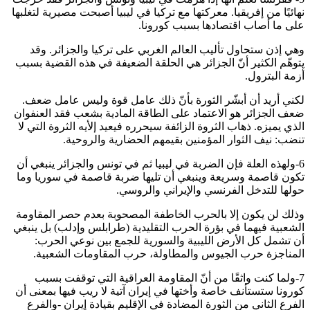
نهائيًا من إفريقيا. معركتها مع تركيا في ليبيا أصبحت مصيرية لتغلبها
على ما أصاب اقتصادها بسبب كورونا.
وهي إذن ستحاول تأليب العالم الغربي على تركيا والجزائر. وقد
يتوهّم الكثير أنّ الجزائر هي الحلقة الضعيفة في هذه القضية بسبب
أزمة البترول.
لكني أريد أن أبشّر الثورة بأنّ ذلك عامل قوة وليس عامل ضعف.
ضعف الجزائر هو الاعتماد على الطاقة المادية بشعب فقد العنفوان
الذي يميزه. ذهاب الثروة الزائفة سيحرره فيعيد إلأيه الثروة التي لا
تنضب: نيف الثوار المؤمنين بقيمهم الحضارية والروحية.
6-ولهذه العلة فإن الضربة في ليبيا ثم في تونس والجزائر ينبغي أن
تكون قاصمة وسريعة وينبغي أن تليها ضربة قاصمة في سوريا وما
حولها للتدخل الفرنسي والإيراني والروسي.
وذلك لن يكون إلا بالحرب الخاطفة المصحوبة بعدم حصر المقاومة
الشعبية فيهما في بؤرة الحرب التقليدية (طرابلس وإدلب) بل ينبغي
أن تشمل كل الأرض الليبية والسورية للجمع بين نوعي الحرب:
المناجزة حرب الجيوس والمطاولة، حرب المقاومات الشعبية.
7-ولما كنت واثقًا من أنّ المقاومة العراقية التي توقفت بسبب
كورونا ستستأنف خاصة وأختها في إيران آتية لا ريب فيها بمعنى أن
الفرع الثاني من الثورة المضادة في الإقليم بقيادة إيران -والفرع