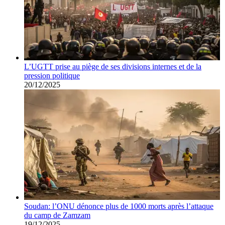
L’UGTT prise au piège de ses divisions internes et de la
pression politique
20/12/2025
Soudan: l’ONU dénonce plus de 1000 morts après l’attaque
du camp de Zamzam
19/12/2025