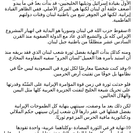
الأول بقيادة إسرائيل وذيليها الخليجيين- قد بدأت بعدُ في ما يبدو
أضعف حلقة أي لبنان لكنها هي المركز الأصلي. ففي الظاهر القيادة
إيرانية. لكنها في الجوهر تنبع من باطنية لبنان وفتات دولتهم
الفاطمية.
8-سقوط حزب الله في لبنان وسوريا هو البداية في انهيار المشروع
الإيراني كله بل والتشيع الذي عاد مع الدولة الصفوية منذ القرن
السادس عشر منطلقًا من باطنية جبل لبنان.
ومنه كذلك بدأت النهاية بفضل ثورة شعب لبنان الذي فقد بريقه منذ
أن استبد بأمره هذا العميل”لسان الجرو” سفيه المقاومة المخادع.
9-وقد كنت شخصيًا معارضًا لكل ثورة في السعودية ليس حبًّا في
نظامها بل خوفًا من تفتيت أرض الحرمين.
فلو حدثت ثورة في زمن قوة المؤامرة الإيرانية على السّنّة وقدرتها
على تحريك شيعة الخليج لتفتت الجزيرة العربية كلها مثل اليمن
والهلال الحاليين.
لكن ذلك بعد ما وصفت، سينتهي بنهاية كل الطموحات الإيرانية
بفضل فشلها في عقر دارها لأن شعب إيران سينهي حكم الملالي
ودكتاتورية مافية الحرس المزعوم ثوريًا.
10-نهاية فرعي الثورة المضادة -وكلتاهما عربية- واحدة تقودها