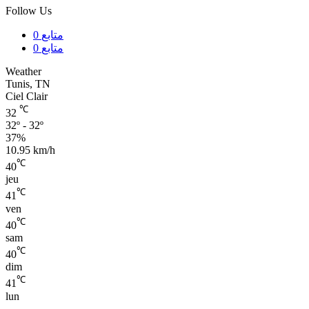
Follow Us
متابع
0
متابع
0
Weather
Tunis, TN
Ciel Clair
℃
32
32º - 32º
37%
10.95 km/h
℃
40
jeu
℃
41
ven
℃
40
sam
℃
40
dim
℃
41
lun