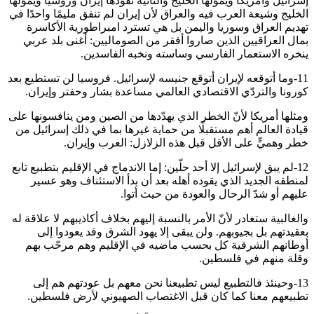
إسرائيل وأمريكا ويموّلها الخليج والثانية تقودها إيران وروسيا ويموّلها
الخليج وشيعة العرب فيه والعراق لأن إيران لم تنفق مليمًا واحدًا في
تهديم العراق وسوريا واليمن بل هي تسترد امبراطورية الأكاسرة
بمال العراقيين الذين صاروا أفقر من الصوماليين: أغنى بلد عربي
ينخره الاستعمار الفارسي وساسته ونخبه الفاسدين.
11-وما أتوقعه لإيران أتوقع جنيسه لإسرائيل. فروسيا لن تستطيع بعد
كورونا والتردّي الاقتصادي العالمي مساعدة بشار وحفتر وإيران.
ومثلها أمريكا لأنّ الخطر الذي يهدّدها من الصين ومن ينافسونها على
قيادة العالم أهم مستقبلًا من حماية غيرها بما في ذلك إسرائيل من
خطر وهميٍّ على الأقل قبل هذه الزلازل: العرب وإيران.
12-لم يبق لإسرائيل إلا أحد حلّين: إما الاندماج في الإقليم بتطبيع تابع
لمنطقه الجديد الذي يقوده أهله بعد أن بدأ الاستئناف وهو عسير
عليهم أو شدّ الرحال والعودة من حيث أتوا.
والغالبية ستغادر لأنّ الأمر بالنسبة إليهم بخلاف أكاذيبهم لا علاقة له
بعقيدتهم بل بجيوبهم. ولن يبقى إلا يهود الشرق وقد يعودوا إلى
أوطانهم الشرقية كل بحسب ماضيه في الإقليم وهم مرحّب بهم
وقلة منهم في فلسطين.
13-وحينئذ فالتطبيع ليس تطبيعنا نحن معهم بل عودتهم هم إلى
تطبيعهم معنا كما كان قبل الاغتصاب الصهيوني لأرض فلسطين.