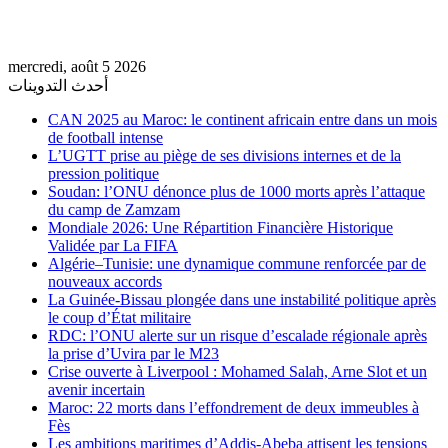
mercredi, août 5 2026
أحدث التدوينات
CAN 2025 au Maroc: le continent africain entre dans un mois
de football intense
L’UGTT prise au piège de ses divisions internes et de la
pression politique
Soudan: l’ONU dénonce plus de 1000 morts après l’attaque
du camp de Zamzam
Mondiale 2026: Une Répartition Financière Historique
Validée par La FIFA
Algérie–Tunisie: une dynamique commune renforcée par de
nouveaux accords
La Guinée-Bissau plongée dans une instabilité politique après
le coup d’État militaire
RDC: l’ONU alerte sur un risque d’escalade régionale après
la prise d’Uvira par le M23
Crise ouverte à Liverpool : Mohamed Salah, Arne Slot et un
avenir incertain
Maroc: 22 morts dans l’effondrement de deux immeubles à
Fès
Les ambitions maritimes d’Addis-Abeba attisent les tensions