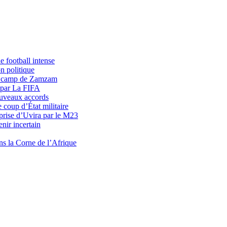
 football intense
n politique
du camp de Zamzam
 par La FIFA
uveaux accords
 coup d’État militaire
prise d’Uvira par le M23
nir incertain
ns la Corne de l’Afrique