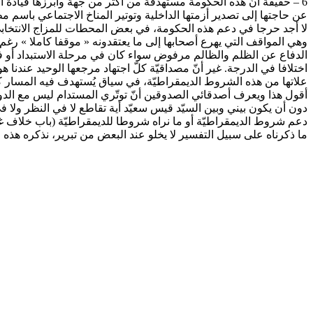
6 – حقيقة أنّ هذه الحكومة مستهدفة من أكثر من جهة وأبرزها قيادة 
عن حاجتها إلى تصدير أزمتها الداخلية وتوتير المناخ الاجتماعي باسم
لا أجد حرجا في دعم هذه الحكومة، في بعض المحطات للمزاج الانتخابي 
وهي المواقف التي يهرع أصحابها إلى ما يعتقدونه « موقفا كاملا » رغم 
الدفاع عن الظلم والظالم مرفوض سواء كان في مرحلة الاستبداد أو في 
اختلافا في الدرجة. غير أنّ مصداقيّة كلّ اجتهاد مرجعها الوحيد عندنا 
علاتها من هذه الشروط الديمقراطيّة، في سياق يُستهدف فيه المسار كل
أقول هذا ويعرف أصدقائي الصدوقين أنّ توتّري المستدام ليس مع الدولة
دون أن يكون بيني وبين السيّد قيس سعيّد أية تقاطع لا في النظر ولا ف
دعم شروط الديمقراطيّة أو ما نراه شروطا للديمقراطيّة (باب خلاف
ما ذكرناه على سبيل التفسير لا يخلو عند البعض من تبرير، نذكره هذه ال