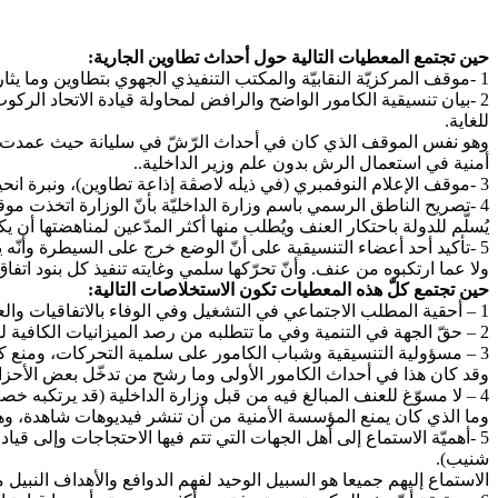
حين تجتمع المعطيات التالية حول أحداث تطاوين الجارية:
1 -موقف المركزيّة النقابيّة والمكتب التنفيذي الجهوي بتطاوين وما يثار حوله من انتقادات جذرية من القاعدة النقابيّة بالجهة
2 -بيان تنسيقية الكامور الواضح والرافض لمحاولة قيادة الاتحاد ا
للغاية.
وهو نفس الموقف الذي كان في أحداث الرّشّ في سليانة حيث عمدت قياد
أمنية في استعمال الرش بدون علم وزير الداخلية..
3 -موقف الإعلام النوفمبري (في ذيله لاصڤة إذاعة تطاوين)، ونبرة انحيازه وحرصه على التغطية الموجّهة باسم الاستحقاق الاجتماعي.
4 -تصريح الناطق الرسمي باسم وزارة الداخليّة بأنّ الوزارة اتخذت موقف الدفاع عن أعوانها الذين استهدفوا في محيط المؤسسة الأمنية.
يُسلَّم للدولة باحتكار العنف ويُطلب منها أكثر المدّعين لمناهضتها أن 
5 -تأكيد أحد أعضاء التنسيقية على أنّ الوضع خرج على السيطرة وأن
ولا عما ارتكبوه من عنف. وأنّ تحرّكها سلمي وغايته تنفيذ كل بنود اتفاق 2017
حين تجتمع كلّ هذه المعطيات تكون الاستخلاصات التالية:
1 – أحقية المطلب الاجتماعي في التشغيل وفي الوفاء بالاتفاقيات والعمل على تنفيذها.
2 – حقّ الجهة في التنمية وفي ما تتطلبه من رصد الميزانيات الكافية للمشاريع المناسبة.
3 – مسؤولية التنسيقية وشباب الكامور على سلمية التحركات، ومنع كل اختراقات ممكنة لحرفها عن مطالبها في التشغيل والتنمية بالتوظيف السياسي من هذه الجهة أو تلك.
وقد كان هذا في أحداث الكامور الأولى وما رشح من تدخّل بعض الأحزا
4 – لا مسوّغ للعنف المبالغ فيه من قبل وزارة الداخلية (قد يرتكبه خ
وما الذي كان يمنع المؤسسة الأمنية من أن تنشر فيديوهات شاهدة، وهي
5 -أهميّة الاستماع إلى أهل الجهات التي تتم فيها الاحتجاجات وإلى قي
شنيب).
الاستماع إليهم جميعا هو السبيل الوحيد لفهم الدوافع والأهداف النبيل م