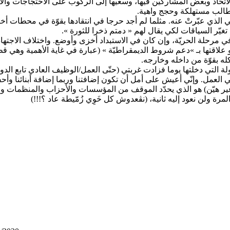
الاتحاد وبعض المشاركين فيها، وسعيها إلى الركوب على الاحتجاجات وال
 مطالب مستهلكة وحجج واهية.
الذي عبّرتْ عنه. مثلما لم أجد حرجا في انتقادها بقوّة في محطات أخ
تغيّر السياقات لكي يقال لهم « دمتم ذخرا للثورة ».
مرحلة الحريّة، وإن كان في الاستبداد أخزى وأوضع. واختلاف الاجتهادا
هو علاقتها بـ »دعم شروط الديمقراطيّة » (عبارة في غاية الأهمية وهي ق
ه بقوّة من داخله وخارجه.
 التي دخلتها يوما فزادت غربتي (حتّى العمل/الوظيف العادي تابع الدو
ي العمل. وإنّي أعيش على أمل أن تكون إضافتنا وربما إضافة أبنائنا وأ
 غير هيّن) هو الذي يحدّد الموقف من المؤسسات والأحزاب والمنظمات
مرة ولن نعود إليه ثانية، (نڤعدوش كل خَوِي زُمّيطة عاد ؟!!!)