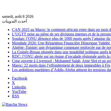
samedi, août 8 2026
أحدث التدوينات
CAN 2025 au Maroc: le continent africain entre dans un mois de
L’UGTT prise au piège de ses divisions internes et de la pressio
Soudan: l’ONU dénonce plus de 1000 morts après l’attaque 
Mondiale 2026: Une Répartition Financière Historique Validée
Algérie–Tunisie: une dynamique commune renforcée par de no
La Guinée-Bissau plongée dans une instabilité politique après le
RDC: l’ONU alerte sur un risque d’escalade régionale après la 
Crise ouverte à Liverpool : Mohamed Salah, Arne Slot et un ave
Maroc: 22 morts dans l’effondrement de deux immeubles à Fès
Les ambitions maritimes d’Addis-Abeba attisent les tensions da
Facebook
X
Linkedin
YouTube
RSS