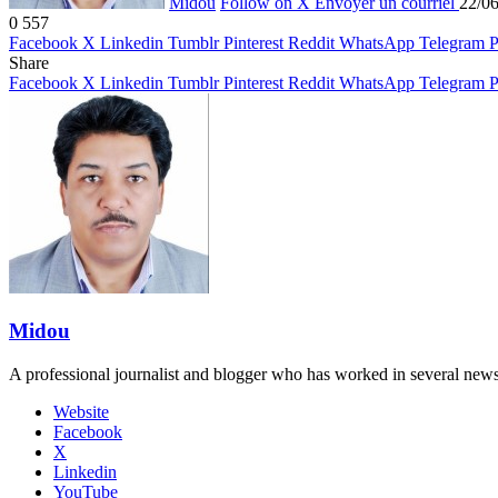
Midou
Follow on X
Envoyer un courriel
22/0
0
557
Facebook
X
Linkedin
Tumblr
Pinterest
Reddit
WhatsApp
Telegram
P
Share
Facebook
X
Linkedin
Tumblr
Pinterest
Reddit
WhatsApp
Telegram
P
Midou
A professional journalist and blogger who has worked in several new
Website
Facebook
X
Linkedin
YouTube