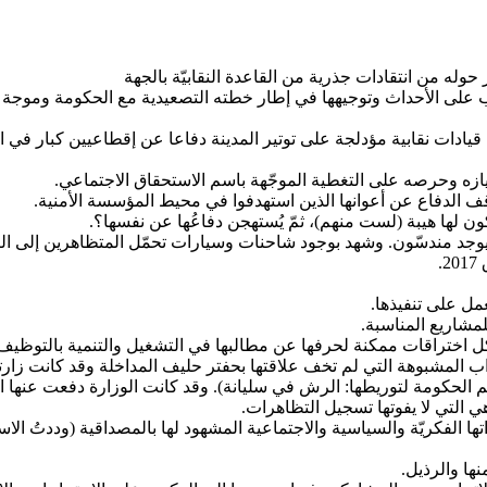
لركوب على الأحداث وتوجيهها في إطار خطته التصعيدية مع الحكومة ومو
ات نقابية مؤدلجة على توتير المدينة دفاعا عن إقطاعيين كبار في ال
يكون لها هيبة (لست منهم)، ثمّ يُستهجن دفاعُها عن نفسها؟.
ّه يوجد مندسّون. وشهد بوجود شاحنات وسيارات تحمّل المتظاهرين إلى 
.
ب المشبوهة التي لم تخف علاقتها بحفتر حليف المداخلة وقد كانت زارت
صم الحكومة لتوريطها: الرش في سليانة). وقد كانت الوزارة دفعت عنها ال
 التي لا يفوتها تسجيل التظاهرات.
اداتها الفكريّة والسياسية والاجتماعية المشهود لها بالمصداقية (وددتُ 
نها والرذيل.