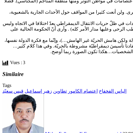
اعتصامات في مواطن التوتّر ومنها منطقة المناجم (المكناسي). فضلا
رى. ولن أنعت كثيرا من المواقف حول الأحداث الجارية بالشعبوية،
ت في ظلّ حريات الانتقال الديمقراطي يعدّ اختلافا في الاتجاه وليس
طب الرحى وعليها مدار الأمر كله) . وأرى أنّ الحكومة الحالية على
لة ولكن هامش الحريّة غير الهامش…)، وإنّما مع فكرة الدولة نفسها،
حفادنا تأسيسَ ديمقراطيّة مشروطة بالحريّة. وفي هذا كلام كثير…
 والشخصيات…هكذا تكون الصورة ربما أوضح.
Vues :
3
Similaire
Tags
إلياس الفخفاخ
اعتصام الكامور
تطاوين
زهير إسماعيل
قيس سعيّد