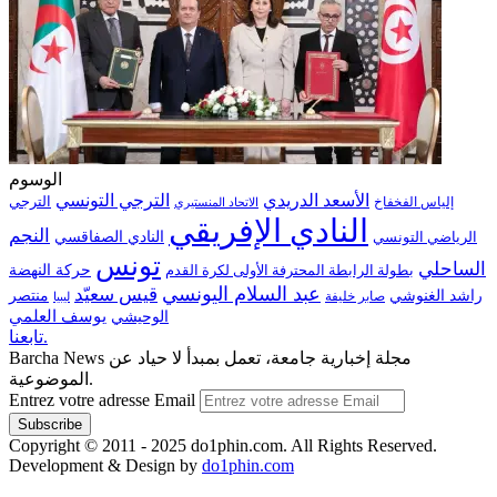
الوسوم
الترجي التونسي
الأسعد الدريدي
الترجي
إلياس الفخفاخ
الاتحاد المنستيري
النادي الإفريقي
النجم
الرياضي التونسي
النادي الصفاقسي
تونس
الساحلي
حركة النهضة
بطولة الرابطة المحترفة الأولى لكرة القدم
عبد السلام اليونسي
قيس سعيّد
منتصر
راشد الغنوشي
صابر خليفة
ليبيا
الوحيشي
يوسف العلمي
تابعنا.
Barcha News مجلة إخبارية جامعة، تعمل بمبدأ لا حياد عن
الموضوعية.
Entrez votre adresse Email
Copyright © 2011 - 2025 do1phin.com. All Rights Reserved.
Development & Design by
do1phin.com