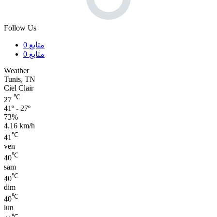
Follow Us
متابع
0
متابع
0
Weather
Tunis, TN
Ciel Clair
℃
27
41º - 27º
73%
4.16 km/h
℃
41
ven
℃
40
sam
℃
40
dim
℃
40
lun
℃