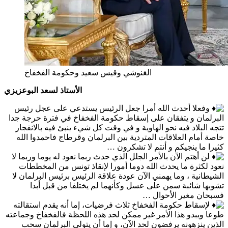
الغنوشي وقيس سعيد وحكومة الفخفاخ
الأستاذ لسعد البوعزيزي
وفعلا أحدث الله أمرا جعل الرئيس يستدعي على عجل رئيس
البرلمان و يتفقان على إسقاط حكومة الفخفاخ في فترة حرجة جدا
تتجه البلاد فيه نحو الهاوية و في وقت كل شيء ينبئ فيه بالانفجار
خاصة أمام العلاقات المتردية بين البرلمان وقرطاج فاحمدوا الله
كثيرا ما ينجيكم و أنتم لا تشكرون …
لن أهتم الآن بالأمر الجلل الذي حدث ربما نعود له يوما وربما لا
نعود لكثرة ما يحدث الله دوما أمورا لإنقاذ تونس من المخططات
الشيطانية ، وما يهمني الآن عودة علاقة الرئيس برئيس البرلمان لا
تشوبها شائبة سمن على عسل وكأنهما لم يختلفا من قبل أبدا
فسبحان مغير الأحوال …
لإسقاط حكومة الفخفاخ ثلاث فرضيات، إما أنه يقدم استقالته
طوعا ويبدو هذا الأمر غير ممكن لحد هذه اللحظة فالفخفاخ وجماعته
الذين ينزهونه يرفضون لحد الآن، و إما أن يتولى البرلمان سحب