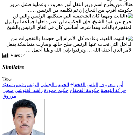
هناك من يطرح اسم وزير النقل أنور معروف وعملية فشل مرور
حكومته أقرب من النجاح إن تم تكليفه من الرئيس ……
الثابت ومهما كان الشخصية التي سيكلفها الرئيس والتي لن
تخرج عن نفوذ الشيخ، فإن الحكومة لن تضم داخلها جماعة البراميل
المتفجرة بالذات وهذا شرط أساسي كان في اتفاق الرئيس بالشيخ
…
انتهت اللعبة، وعادت كل الأقزام إلى حجمها والتفجيرات من
الداخل التي تحدث عنها الرئيس صلح حالها وصارت متماسكة بفعل
الأمر الذي أحدثه الله … وترقبوا بإذن الله وطنا أجمل …
Vues :
4
Similaire
Tags
أنور معروف
إلياس الفخفاخ
الحبيب الجملي
الرئيس قيس سعيّد
حركة النهضة
حكومة الفخفاخ
حكيم حمودة
راشد الغنوشي
منجي
مرزوق