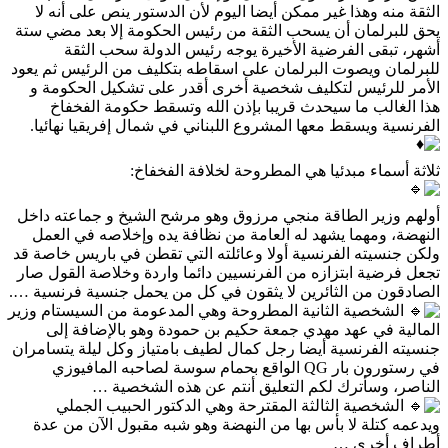
الثقة منه وهذا غير ممكن أيضا اليوم لأن الدستور ينص على أنه لا
يحق للبرلمان أن يسحب الثقة من رئيس الحكومة إلا بعد مضي ستة
أشهر، تبقى الفرضية الأخيرة يوجه رئيس الدولة سحب الثقة
للبرلمان ويصوت البرلمان على اسقاطه بتكليف من الرئيس ثم يعود
الأمر للرئيس لتكليف شخصية أخرى أقدر على تشكيل الحكومة و
هذا الغالب ما سيحدث قريبا بإذن الله وتسقط حكومة الفخفاخ
الفرنسية ويسقط معها المشروع اللبناني في شمال إفريقيا نهائيا.
ثلاثة أسماء مبدئيا هي المطروحة لخلافة الفخفاخ:
أولهم وزير الطاقة منجي مرزوق وهو مرشح الشيخ و جماعته داخل
النهضة، ومهما يشهد له العامة من نظافة يده وإخلاصه في العمل
ولكن جنسيته الفرنسية أولا وعائلته التي تقطن في باريس خاصة قد
تجعل فرضية ابتزازه من الفرنسيين دائما واردة وخلاصة القول صار
الصادقون من الثائرين لا يثقون في كل من يحمل جنسية فرنسية ….
الشخصية الثانية المطروحة وهي المدعومة من السيستام وزير
المالية في عهد مهدي جمعة حكيم بن حمودة وهو بالإضافة إلى
جنسيته الفرنسية أيضا رجل كمال لطيف بامتياز وكل ليلة يتسامران
في رستورون بار QG الواقع بحمام سوسة لصاحبه المافيوزي
الناصر، وسأترك لكم التعليق أنتم عن هذه الشخصية …
الشخصية الثالثة المقترحة وهي الدكتور الحبيب الجملي
ويدعمه كتلة لا بأس بها من النهضة وهو شبه مقبول الآن من عدة
أطراف أخرى …