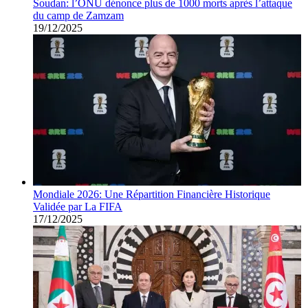
Soudan: l’ONU dénonce plus de 1000 morts après l’attaque
du camp de Zamzam
19/12/2025
Mondiale 2026: Une Répartition Financière Historique
Validée par La FIFA
17/12/2025