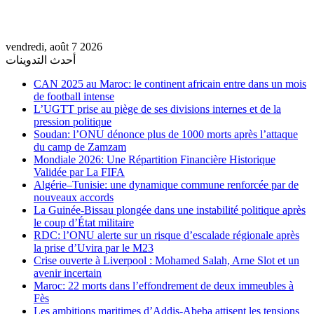
vendredi, août 7 2026
أحدث التدوينات
CAN 2025 au Maroc: le continent africain entre dans un mois
de football intense
L’UGTT prise au piège de ses divisions internes et de la
pression politique
Soudan: l’ONU dénonce plus de 1000 morts après l’attaque
du camp de Zamzam
Mondiale 2026: Une Répartition Financière Historique
Validée par La FIFA
Algérie–Tunisie: une dynamique commune renforcée par de
nouveaux accords
La Guinée-Bissau plongée dans une instabilité politique après
le coup d’État militaire
RDC: l’ONU alerte sur un risque d’escalade régionale après
la prise d’Uvira par le M23
Crise ouverte à Liverpool : Mohamed Salah, Arne Slot et un
avenir incertain
Maroc: 22 morts dans l’effondrement de deux immeubles à
Fès
Les ambitions maritimes d’Addis-Abeba attisent les tensions