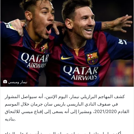
l
o
o
y
w
e
o
r
n
u
X
n
c
o
u
r
r
i
نيمار وميسي
e
l
كشف المهاجم البرازيلي نيمار، اليوم الإثنين، أنه سيواصل المشوار
في صفوف النادي الباريسي باريس سان جرمان خلال الموسم
القادم 2021/2020، ومشيرا إلى أنه يسعى إلى إقناع ميسي للالتحاق
بناديه.
وأكد نيمار لمجلة باريس سان جرمان الرسمية أنه يصرّ على البقاء