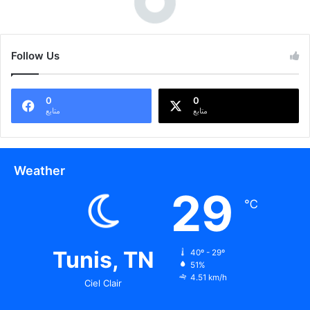
Follow Us
0
0
متابع
متابع
Weather
29
℃
Tunis, TN
40º - 29º
51%
4.51 km/h
Ciel Clair