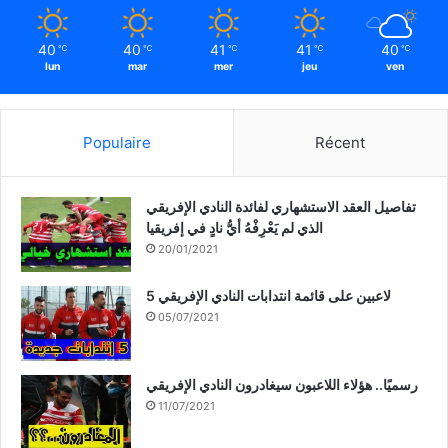
40
40
41
41
40
℃
℃
℃
℃
℃
lun
mar
mer
jeu
ven
Populaire
Récent
تفاصيل العقد الاستشهاري لفائدة النادي الإفريقي
الذي لم يَعْرِفْهُ أيُّ نادٍ في إفريقيا
20/01/2021
5 لاعبين على قائمة انتدابات النادي الإفريقي
05/07/2021
رسميًا.. هؤلاء اللاعبون سيغادرون النادي الإفريقي
11/07/2021