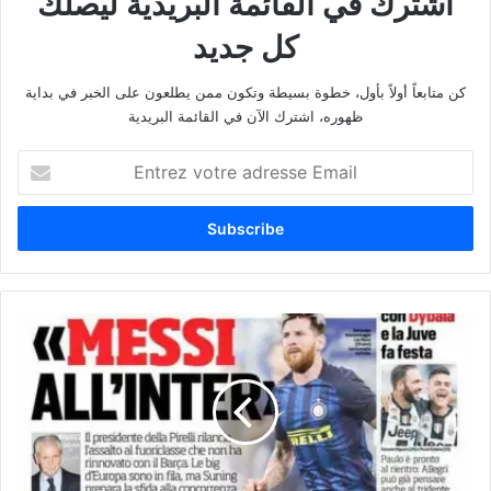
اشترك في القائمة البريدية ليصلك
كل جديد
كن متابعاً أولاً بأول، خطوة بسيطة وتكون ممن يطلعون على الخبر في بداية
ظهوره، اشترك الآن في القائمة البريدية
E
n
t
r
e
z
v
o
إ
t
ن
r
ت
e
ر
a
م
d
ي
r
ل
e
ا