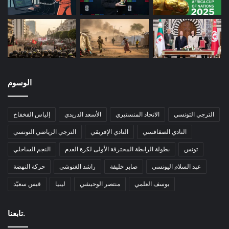
الوسوم
الترجي التونسي
الاتحاد المنستيري
الأسعد الدريدي
إلياس الفخفاخ
النادي الصفاقسي
النادي الإفريقي
الترجي الرياضي التونسي
تونس
بطولة الرابطة المحترفة الأولى لكرة القدم
النجم الساحلي
عبد السلام اليونسي
صابر خليفة
راشد الغنوشي
حركة النهضة
يوسف العلمي
منتصر الوحيشي
ليبيا
قيس سعيّد
تابعنا.