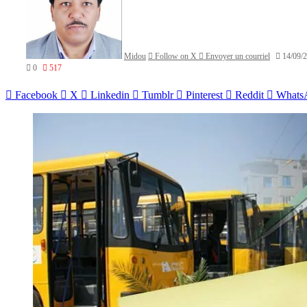
Midou
Follow on X
Envoyer un courriel
14/09/
0
517
Facebook
X
Linkedin
Tumblr
Pinterest
Reddit
Whats