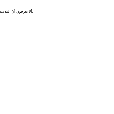
ألا يعرفون أنّ التلاميذ والطلبة وأوليائهم والشغالين أنفسهم، الذين يدافعون عنهم، هم الذين يتحمّلون المشاكل والصعوبات جرّاء إضراب شركات النقل في تونس الكبرى؟.