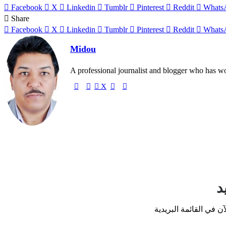
Facebook
X
Linkedin
Tumblr
Pinterest
Reddit
Whats
Share
Facebook
X
Linkedin
Tumblr
Pinterest
Reddit
Whats
Midou
A professional journalist and blogger who has w
X
Website
Facebook
Linkedin
YouTube
د
 في القائمة البريدية