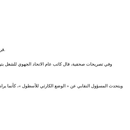
قرر الاتحاد الجهوي للشغل بتونس، من خلال أعوان نقل تونس، تنفيذ إضراب في شركات النقل يومي 15 و16 سبتمبر 2020 تزامنًا مع العودة المدرسية.
وفي تصريحات صحفية، قال كاتب عام الاتحاد الجهوي للشغل بتون
ويتحدث المسؤول النقابي عن « الوضع الكارثي للأسطول »، كأنما يراه ل