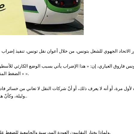
س فاروق العياري، إن: « هذا الإضراب يأتي بسبب الوضع الكارثي للأسطول 
« الضغط المتزامن مع العودة المدرسية والجامعية في ظل تطور الوضع الوبائي بتونس ».
أول مرة، أو أنه لا يعرف ذلك، أو أنّ شركات النقل لا تعاني من خسائر فاد
وليلة، وكأنّ هؤلاء لا دخل لهم فيما يحصل لشركات النقل من مشاكل وتجاوزات وخسائر..
ولماذا يختار النقابيون العودة المدرسية والجامعية للضغط على الوزارة؟، وهل سيصيب الوزارة سوء إذا لم تستجب لطلبات النقابيين؟.