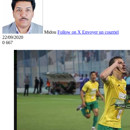
Midou
Follow on X
Envoyer un courriel
22/09/2020
0
667