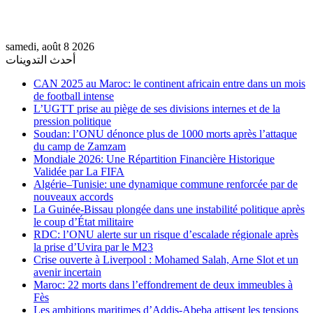
samedi, août 8 2026
أحدث التدوينات
CAN 2025 au Maroc: le continent africain entre dans un mois
de football intense
L’UGTT prise au piège de ses divisions internes et de la
pression politique
Soudan: l’ONU dénonce plus de 1000 morts après l’attaque
du camp de Zamzam
Mondiale 2026: Une Répartition Financière Historique
Validée par La FIFA
Algérie–Tunisie: une dynamique commune renforcée par de
nouveaux accords
La Guinée-Bissau plongée dans une instabilité politique après
le coup d’État militaire
RDC: l’ONU alerte sur un risque d’escalade régionale après
la prise d’Uvira par le M23
Crise ouverte à Liverpool : Mohamed Salah, Arne Slot et un
avenir incertain
Maroc: 22 morts dans l’effondrement de deux immeubles à
Fès
Les ambitions maritimes d’Addis-Abeba attisent les tensions