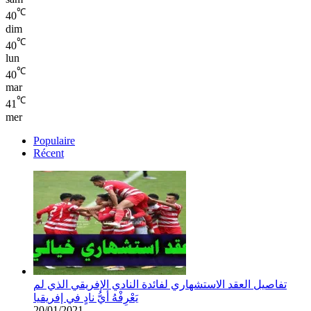
℃
40
dim
℃
40
lun
℃
40
mar
℃
41
mer
Populaire
Récent
تفاصيل العقد الاستشهاري لفائدة النادي الإفريقي الذي لم
يَعْرِفْهُ أيُّ نادٍ في إفريقيا
20/01/2021