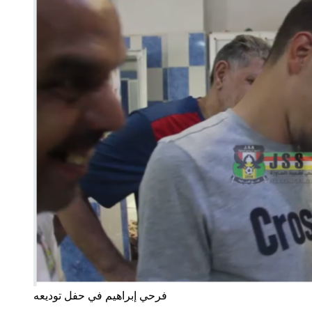
فرحي إبراهيم في حفل توديعه