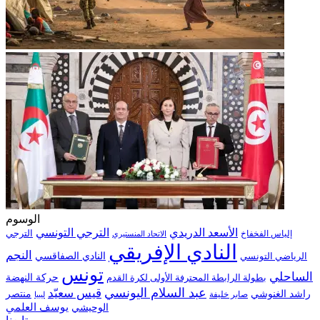
الوسوم
الترجي التونسي
الأسعد الدريدي
الترجي
إلياس الفخفاخ
الاتحاد المنستيري
النادي الإفريقي
النجم
الرياضي التونسي
النادي الصفاقسي
تونس
الساحلي
حركة النهضة
بطولة الرابطة المحترفة الأولى لكرة القدم
عبد السلام اليونسي
قيس سعيّد
منتصر
راشد الغنوشي
صابر خليفة
ليبيا
الوحيشي
يوسف العلمي