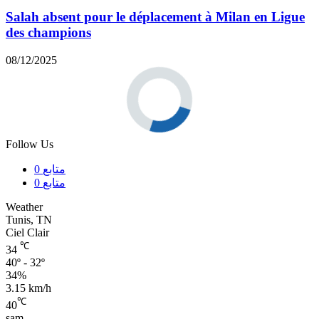
Salah absent pour le déplacement à Milan en Ligue
des champions
08/12/2025
Follow Us
0
متابع
0
متابع
Weather
Tunis, TN
Ciel Clair
℃
34
40º - 32º
34%
3.15 km/h
℃
40
sam