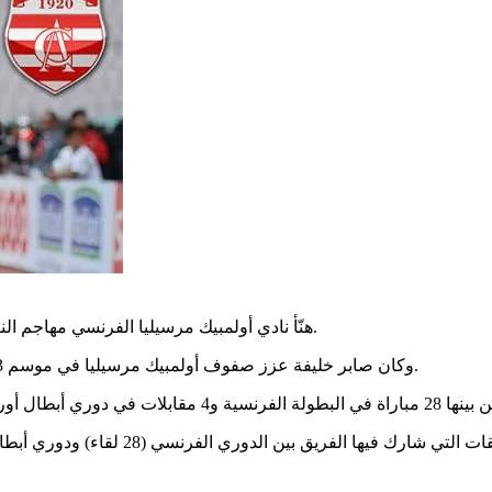
هنّأ نادي أولمبيك مرسيليا الفرنسي مهاجم النادي الإفريقي صابر خليفة بعيد ميلاده الرابع والثلاثين (14 أكتوبر 1986).
وكان صابر خليفة عزز صفوف أولمبيك مرسيليا في موسم 2014/2013 قامًا من نادي إيفيان الفرنسي بصفقة بلغت 2.5 مليون أورو.