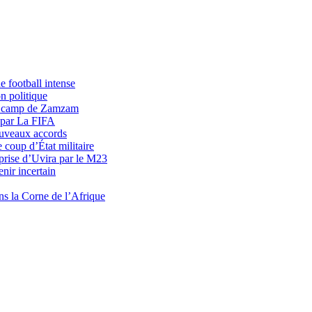
 football intense
n politique
du camp de Zamzam
 par La FIFA
uveaux accords
 coup d’État militaire
prise d’Uvira par le M23
nir incertain
ns la Corne de l’Afrique