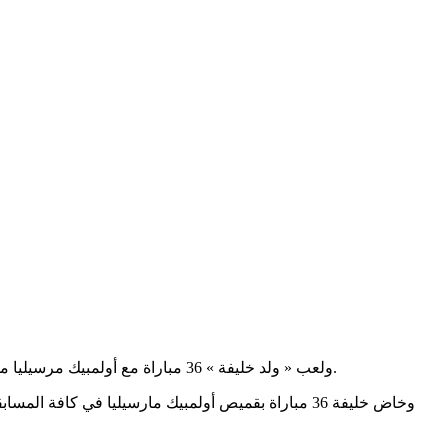
ولعب « ولد خليفة » 36 مباراة مع أولمبيك مرسيليا من بينها 28 مباراة في البطولة الفرنسية و4 مقابلات في دوري أبطال أوروبا، ومباراتين في كأس فرنسا، ومباراتين في كأس الرابطة الفرنسية.