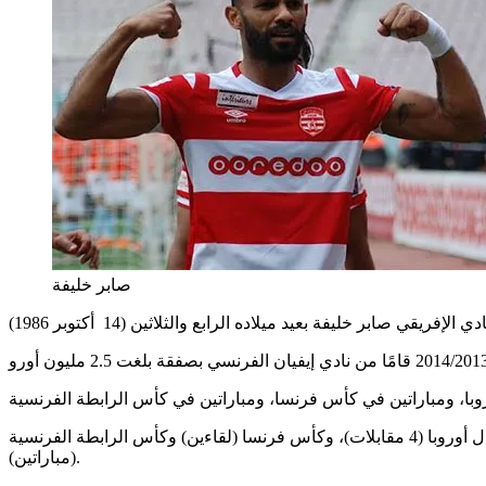
صابر خليفة
وخاض خليفة 36 مباراة بقميص أولمبيك مارسيليا في كافة المسابقات التي شارك فيها الفريق بين الدوري الفرنسي (28 لقاء) ودوري أبطال أوروبا (4 مقابلات)، وكأس فرنسا (لقاءين) وكأس الرابطة الفرنسية
(مباراتين).