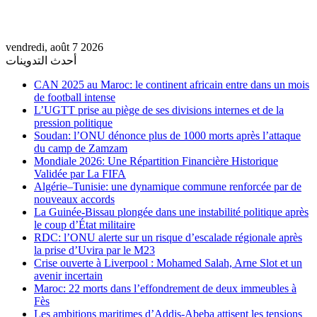
vendredi, août 7 2026
أحدث التدوينات
CAN 2025 au Maroc: le continent africain entre dans un mois
de football intense
L’UGTT prise au piège de ses divisions internes et de la
pression politique
Soudan: l’ONU dénonce plus de 1000 morts après l’attaque
du camp de Zamzam
Mondiale 2026: Une Répartition Financière Historique
Validée par La FIFA
Algérie–Tunisie: une dynamique commune renforcée par de
nouveaux accords
La Guinée-Bissau plongée dans une instabilité politique après
le coup d’État militaire
RDC: l’ONU alerte sur un risque d’escalade régionale après
la prise d’Uvira par le M23
Crise ouverte à Liverpool : Mohamed Salah, Arne Slot et un
avenir incertain
Maroc: 22 morts dans l’effondrement de deux immeubles à
Fès
Les ambitions maritimes d’Addis-Abeba attisent les tensions