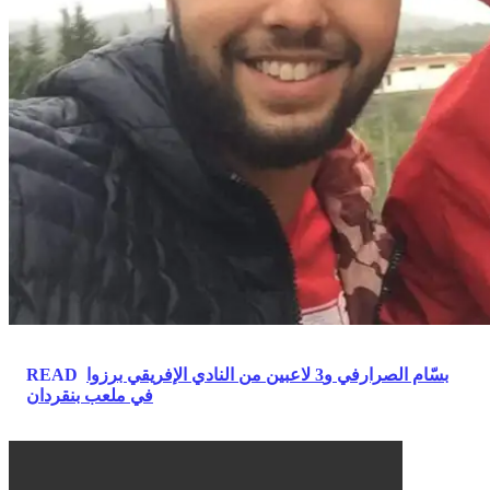
بسّام الصرارفي و3 لاعبين من النادي الإفريقي برزوا
READ
في ملعب بنقردان