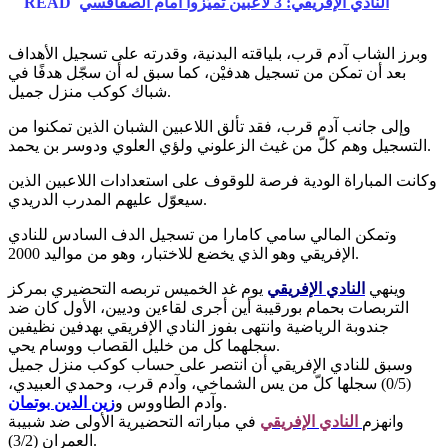
النادي الإفريقي: 3 لاعبين تميّزوا أمام الصفاقسي
READ
وبرز الشاب آدم قرب، بلياقته البدنية، وقدرته على تسجيل الأهداف
بعد أن تمكن من تسجيل هدفيْن، كما سبق له أن سجّل هدفًا في
شباك كوكب منزل جميل.
وإلى جانب آدم قرب، فقد تألق اللاعبين الشبان الذين تمكنوا من
التسجيل وهم كلّ من غيث الزعلوني ولؤي العلوي ودوسر بن يحمد.
وكانت المباراة الودية فرصة للوقوف على استعدادات اللاعبين الذين
سيعوّل عليهم المدرب الدريدي.
وتمكن المالي سامي كامارا من تسجيل الدف السادس للنادي
الإفريقي وهو الذي يخضع للاختبار، وهو من مواليد 2000.
وينهي
النادي الإفريقي
يوم غد الخميس تربصه التحضيري بمركز
التربصات بحمام بورقيبة أين أجرى لقاءين وديين، الأول كان ضد
جندوبة الرياضية وانتهى بفوز النادي الإفريقي بهدفين نظيفين
سجلهما كل من خليل القصاب ووسام يحي.
وسبق للنادي الإفريقي أن انتصر على حساب كوكب منزل جميل
(0/5) سجلها كلّ من يس الشماخي، وآدم قرب، وحمدي العبيدي،
.
وآدم الطاووس و
زين الدين بوتمان
وانهزم
النادي الإفريقي
في مباراته التحضيرية الأولى ضد شبيبة
العمران (3/2).