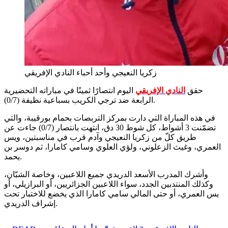
زكريا النعيجي وأحد أحباء النادي الإفريقي
حقق
النادي الإفريقي
اليوم انتصارًا ثمينًا في مباراته التحضيرية
الرابعة ضد ترجي الكريب بسباعية نظيفة (0/7).
في هذه المباراة التي دارت بمركز التربصات بحمام بورقيبة، والتي
تضمّنت 3 أشواط، كل شوط 30 دق، انتهت بانتصار (0/7) جاءت عن
طريق كلّ من زكريا النعيجي وآدم قرب في مناسبتين، ويس
العمري، وغيث الزعلوني، ولؤي العلوي وسامي كامارا، ثم دوسر بن
يحمد.
وأشرك المدرب الأسعد الدريدي جميع اللاعبين، وخاصة الشبّان،
وكذلك المنتدبين الجدد، سواء اللاعبين الجزائريين، أو البرازيلي، أو
يس العمري، أو حتى المالي سامي كامارا الذي يخضع للاختبار تحت
إشراف الدريدي.