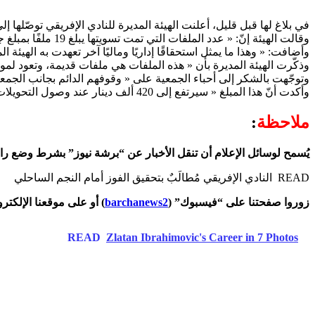
في بلاغ لها قبل قليل، أعلنت الهيئة المديرة للنادي الإفريقي توصّلها إ
وقالت الهيئة إنّ: « عدد الملفات التي تمت تسويتها يبلغ 19 ملفًا بمبلغ جملي يبلغ 3.178 مليون دينار (ثلاثة مليارات و178 مليون) ».
وأضافت: « وهذا ما يمثل استحقاقًا إداريًا وماليًا آخر تعهدت به الهيئة
وذكّرت الهيئة المديرة بأن « هذه الملفات هي ملفات قديمة، وتعود لمو
وتوجّهت بالشكر إلى أحباء الجمعية على « وقوفهم الدائم بجانب الجمعية، ومساهمتهم بمبلغ قدره 
وأكدت أنّ هذا المبلغ « سيرتفع إلى 420 ألف دينار عند وصول التحويلات البنكية المدفوعة من طرف جماهيرنا في الخارج ».
ملاحظة
:
يُسمح لوسائل الإعلام أن تنقل الأخبار عن “برشة نيوز” بشرط وضع را
READ
النادي الإفريقي مُطالَبٌ بتحقيق الفوز أمام النجم الساحلي
زوروا صفحتنا على “فيسبوك” (
barchanews2
) أو على موقعنا الإلكتر
READ
Zlatan Ibrahimovic's Career in 7 Photos