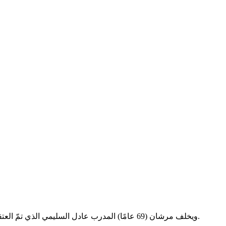
خلال فترة إشرافه على حظوظ الأحمر والأبيض.
ويخلف مرشان (69 عامًا) المدرب عادل السليمي الذي تمّ العتقد معه في بداية شهر ماي الماضي. وأشرف السليمي، على 8 مبارياتٍ أجراها