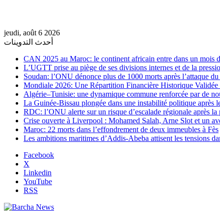
jeudi, août 6 2026
أحدث التدوينات
CAN 2025 au Maroc: le continent africain entre dans un mois de
L’UGTT prise au piège de ses divisions internes et de la pressio
Soudan: l’ONU dénonce plus de 1000 morts après l’attaque 
Mondiale 2026: Une Répartition Financière Historique Validée
Algérie–Tunisie: une dynamique commune renforcée par de no
La Guinée-Bissau plongée dans une instabilité politique après le
RDC: l’ONU alerte sur un risque d’escalade régionale après la 
Crise ouverte à Liverpool : Mohamed Salah, Arne Slot et un ave
Maroc: 22 morts dans l’effondrement de deux immeubles à Fès
Les ambitions maritimes d’Addis-Abeba attisent les tensions da
Facebook
X
Linkedin
YouTube
RSS