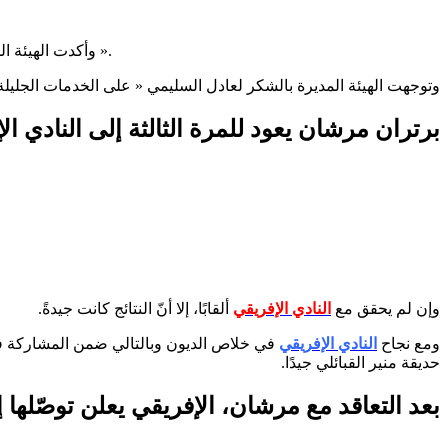
وأكدت الهيئة المديرة أنّه « تمّ التعاقد مع المدرب مرشان ليكون مدرّبًا أول، ومسؤولًا رياضيًا أول على رأس فريق أكابر كرة القدم خلفًا للسيد عادل السليمي ».
وتوجهت الهيئة المديرة بالشكر لعادل السليمي « على الخدمات الجليلة 
برتران مرشان يعود للمرة الثالثة إلى النادي ال
وإن لم يحقق مع
النادي الإفريقي
ألقابًا، إلا أنّ النتائج كانت جيدةً.
ومع نجاح
النادي الإفريقي
في خلاص الديون وبالتالي ضمن المشاركة في 
حديقة منير القبائلي جيدًا.
بعد التعاقد مع مرشان، الإفريقي يعلن توصّلها