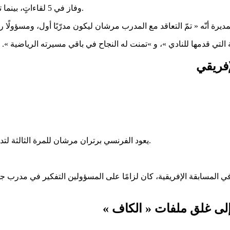
.
وفاز في 5 لقاءاتٍ، بينما تعادل في مباراتيْن، وخسر مباراةً واحدةً ضد
التي قدمها للنادي »، و »تمنت له النجاح في باقي مسيرته الرياضية ».
إفريقي
، بعد مرتيْن سابقتيْن في 2007/2006، و2018/2017.
يعود الفرنسي برتران مرشان للمرة الثالثة لت
المسابقة الإفريقية، كان لزامًا على المسؤولين التفكير في مدرب جد
 إلى غلق ملفات « الكاف »