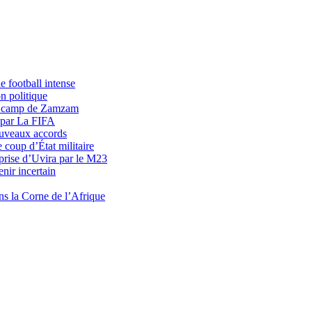
 football intense
n politique
du camp de Zamzam
 par La FIFA
uveaux accords
 coup d’État militaire
prise d’Uvira par le M23
nir incertain
ns la Corne de l’Afrique