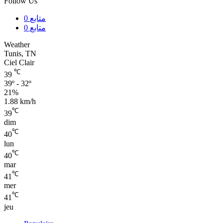
Follow Us
0
متابع
0
متابع
Weather
Tunis, TN
Ciel Clair
℃
39
39º - 32º
21%
1.88 km/h
℃
39
dim
℃
40
lun
℃
40
mar
℃
41
mer
℃
41
jeu