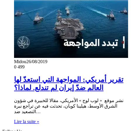
Midou
26/08/2019
0
499
تقرير أمريكي: المواجهة التي استعدّ لها
العالم ضدّ إيران لم تندلع. لماذا؟
نشر موقع « لوب لوج » الأمريكي، مقالا للخبيرة في شؤون
الشرق الأوسط، هيلينا كوبان، تحدثت فيه عن تراجع نبرة
التصعيد ضد…
Lire la suite »