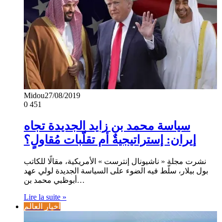
Midou
27/08/2019
0
451
سياسة محمد بن زايد الجديدة تجاه
إيران: إستراتيجيةٌ أم تقلّبات مُقاولٍ؟
نشرت مجلة « ناشيونال إنترست » الأمريكية، مقالًا للكاتب
بول بيلار، سلّط فيه الضوء على السياسة الجديدة لولي عهد
أبوظبي محمد بن…
Lire la suite »
أخبار العالم