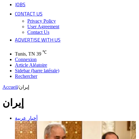
JOBS
CONTACT US
Privacy Policy
User Agreement
Contact Us
ADVERTISE WITH US
℃
Tunis, TN
39
Connexion
Article Aléatoire
Sidebar (barre latérale)
Rechercher
Accueil
/
إيران
إيران
أخبار عربية