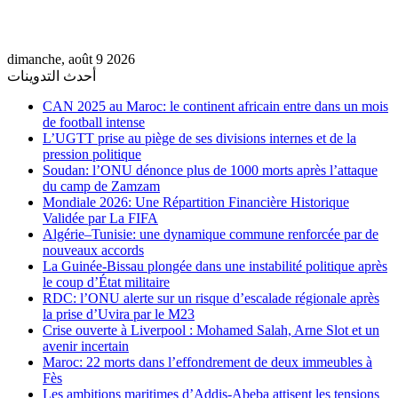
dimanche, août 9 2026
أحدث التدوينات
CAN 2025 au Maroc: le continent africain entre dans un mois
de football intense
L’UGTT prise au piège de ses divisions internes et de la
pression politique
Soudan: l’ONU dénonce plus de 1000 morts après l’attaque
du camp de Zamzam
Mondiale 2026: Une Répartition Financière Historique
Validée par La FIFA
Algérie–Tunisie: une dynamique commune renforcée par de
nouveaux accords
La Guinée-Bissau plongée dans une instabilité politique après
le coup d’État militaire
RDC: l’ONU alerte sur un risque d’escalade régionale après
la prise d’Uvira par le M23
Crise ouverte à Liverpool : Mohamed Salah, Arne Slot et un
avenir incertain
Maroc: 22 morts dans l’effondrement de deux immeubles à
Fès
Les ambitions maritimes d’Addis-Abeba attisent les tensions