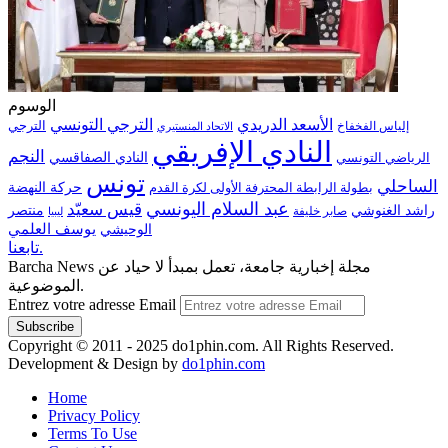
الوسوم
الترجي التونسي
الأسعد الدريدي
الترجي
إلياس الفخفاخ
الاتحاد المنستيري
النادي الإفريقي
النجم
الرياضي التونسي
النادي الصفاقسي
تونس
الساحلي
حركة النهضة
بطولة الرابطة المحترفة الأولى لكرة القدم
عبد السلام اليونسي
قيس سعيّد
منتصر
راشد الغنوشي
صابر خليفة
ليبيا
الوحيشي
يوسف العلمي
تابعنا.
Barcha News مجلة إخبارية جامعة، تعمل بمبدأ لا حياد عن
الموضوعية.
Entrez votre adresse Email
Copyright © 2011 - 2025 do1phin.com. All Rights Reserved.
Development & Design by
do1phin.com
Home
Privacy Policy
Terms To Use