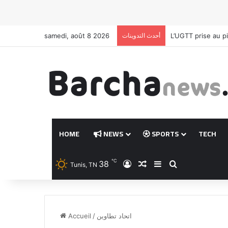
L’UGTT prise au pi
أحدث التدوينات
samedi, août 8 2026
HOME
NEWS
SPORTS
TECH
℃
38
Connexion
Article Aléatoire
Sidebar (barre la
Rechercher
Tunis, TN
اتحاد تطاوين
/
Accueil