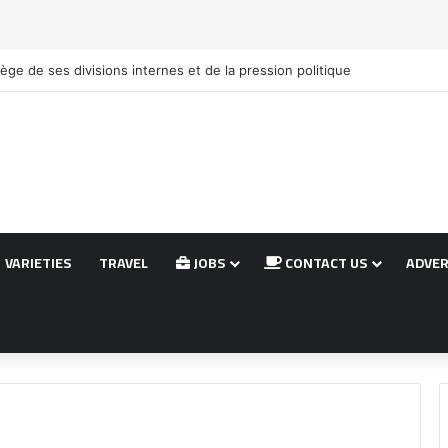
ège de ses divisions internes et de la pression politique
VARIETIES
TRAVEL
JOBS
CONTACT US
ADVER
térale)