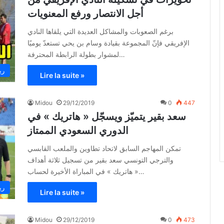
أجل الانتصار ورفع المعنويات
برغم الصعوبات والمشاكل العديدة التي يلقاها النادي
الإفريقي فإنّ المجموعة بقيادة وسام بن يحي تستعدّ يوميًا
لمشوار بطولة الرابطة المحترفة…
ري
Lire la suite »
Midou
29/12/2019
0
447
سعد بقير يتميّز ويسجّل « هاتريك » في
الدوري السعودي الممتاز
تمكن المهاجم السابق لاتحاد تطاوين والملعب القابسي
والترجي التونسي سعد بقير من تسجيل ثلاثة أهداف
« هاتريك » في المباراة الأخيرة لحساب…
ري
Lire la suite »
Midou
29/12/2019
0
473