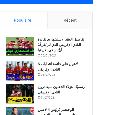
Populaire
Récent
تفاصيل العقد الاستشهاري لفائدة
النادي الإفريقي الذي لم يَعْرِفْهُ
أيُّ نادٍ في إفريقيا
20/01/2021
5 لاعبين على قائمة انتدابات
النادي الإفريقي
05/07/2021
رسميًا.. هؤلاء اللاعبون سيغادرون
النادي الإفريقي
11/07/2021
الوحيشي يُروّض 4 لاعبين
ممتازين من الدوري التونسي