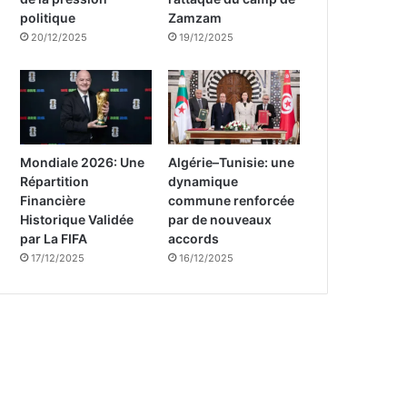
politique
Zamzam
20/12/2025
19/12/2025
Mondiale 2026: Une
Algérie–Tunisie: une
Répartition
dynamique
Financière
commune renforcée
Historique Validée
par de nouveaux
par La FIFA
accords
17/12/2025
16/12/2025