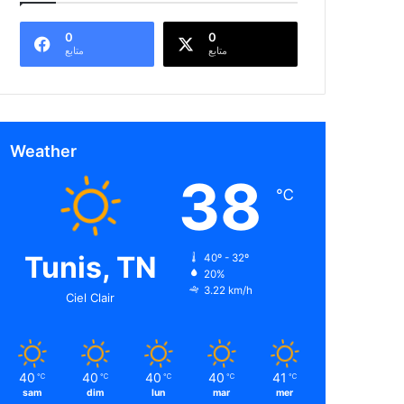
0
0
متابع
متابع
Weather
38
℃
Tunis, TN
40º - 32º
20%
3.22 km/h
Ciel Clair
40
40
40
40
41
℃
℃
℃
℃
℃
sam
dim
lun
mar
mer