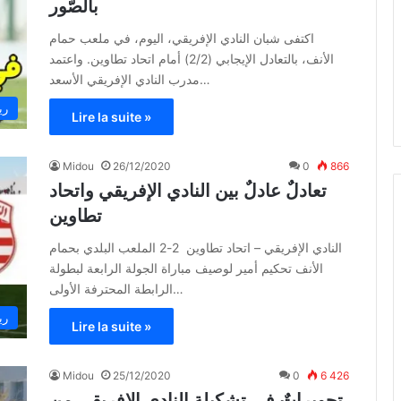
بالصّور
اكتفى شبان النادي الإفريقي، اليوم، في ملعب حمام
الأنف، بالتعادل الإيجابي (2/2) أمام اتحاد تطاوين. واعتمد
مدرب النادي الإفريقي الأسعد…
ري
Lire la suite »
Midou
26/12/2020
0
866
تعادلٌ عادلٌ بين النادي الإفريقي واتحاد
تطاوين
النادي الإفريقي – اتحاد تطاوين 2-2 الملعب البلدي بحمام
الأنف تحكيم أمير لوصيف مباراة الجولة الرابعة لبطولة
الرابطة المحترفة الأولى…
ري
Lire la suite »
Midou
25/12/2020
0
6 426
تحويراتٌ في تشكيلة النادي الإفريقي من