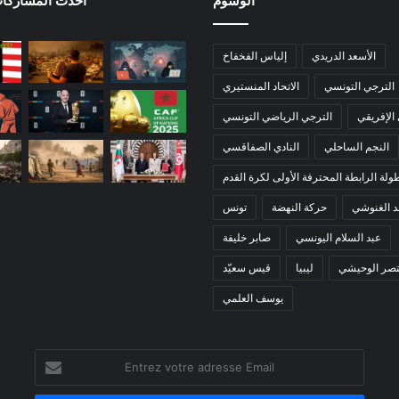
الوسوم
أحدث المشاركات
الأسعد الدريدي
إلياس الفخفاخ
الترجي التونسي
الاتحاد المنستيري
 الإفريقي
الترجي الرياضي التونسي
النجم الساحلي
النادي الصفاقسي
ولة الرابطة المحترفة الأولى لكرة القدم
 الغنوشي
حركة النهضة
تونس
عبد السلام اليونسي
صابر خليفة
تصر الوحيشي
ليبيا
قيس سعيّد
يوسف العلمي
Entrez
votre
adresse