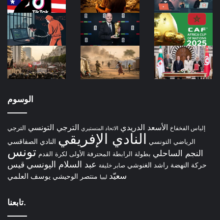
الوسوم
الأسعد الدريدي
الترجي التونسي
الترجي
إلياس الفخفاخ
الاتحاد المنستيري
النادي الإفريقي
الرياضي التونسي
النادي الصفاقسي
تونس
النجم الساحلي
بطولة الرابطة المحترفة الأولى لكرة القدم
عبد السلام اليونسي
قيس
حركة النهضة
راشد الغنوشي
صابر خليفة
سعيّد
يوسف العلمي
منتصر الوحيشي
ليبيا
تابعنا.