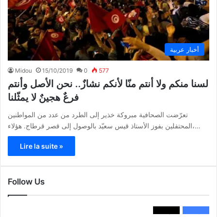
أخبار عربية
Midou
15/10/2019
0
577
لسنا منكم ولا أنتم منّا لأنكم نشازٌ.. نحن الأصل وأنتم
فرعٌ هجينٌ لا يمثّلنا
تعرّضت الصحافية مبروكة خذير إلى الطرد من عدد من المواطنين
المحتفلين بفوز الأستاذ قيس سعيّد بالوصول إلى قصر قرطاج. هؤلاء،…
Lire la suite »
Follow Us
متابع
0
متابع
0