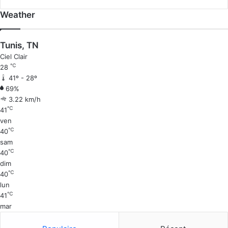
Weather
Tunis, TN
Ciel Clair
℃
28
41º - 28º
69%
3.22 km/h
℃
41
ven
℃
40
sam
℃
40
dim
℃
40
lun
℃
41
mar