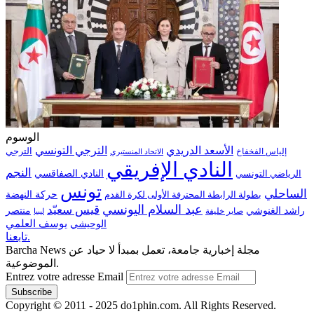
الوسوم
الترجي التونسي
الأسعد الدريدي
الترجي
إلياس الفخفاخ
الاتحاد المنستيري
النادي الإفريقي
النجم
الرياضي التونسي
النادي الصفاقسي
تونس
الساحلي
حركة النهضة
بطولة الرابطة المحترفة الأولى لكرة القدم
عبد السلام اليونسي
قيس سعيّد
منتصر
راشد الغنوشي
صابر خليفة
ليبيا
الوحيشي
يوسف العلمي
تابعنا.
Barcha News مجلة إخبارية جامعة، تعمل بمبدأ لا حياد عن
الموضوعية.
Entrez votre adresse Email
Copyright © 2011 - 2025 do1phin.com. All Rights Reserved.