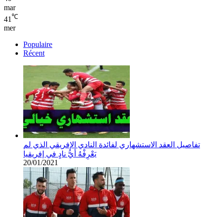
mar
℃
41
mer
Populaire
Récent
تفاصيل العقد الاستشهاري لفائدة النادي الإفريقي الذي لم
يَعْرِفْهُ أيُّ نادٍ في إفريقيا
20/01/2021