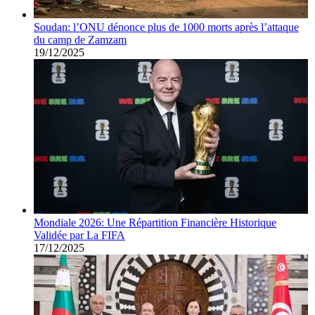
Soudan: l’ONU dénonce plus de 1000 morts après l’attaque
du camp de Zamzam
19/12/2025
Mondiale 2026: Une Répartition Financière Historique
Validée par La FIFA
17/12/2025