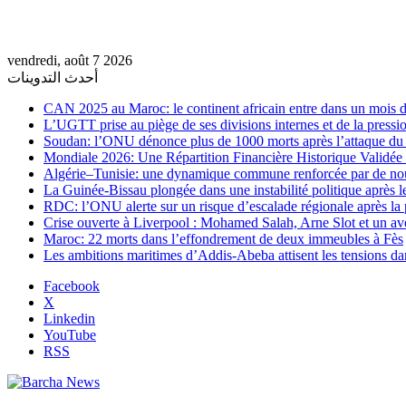
vendredi, août 7 2026
أحدث التدوينات
CAN 2025 au Maroc: le continent africain entre dans un mois de
L’UGTT prise au piège de ses divisions internes et de la pressio
Soudan: l’ONU dénonce plus de 1000 morts après l’attaque 
Mondiale 2026: Une Répartition Financière Historique Validée
Algérie–Tunisie: une dynamique commune renforcée par de no
La Guinée-Bissau plongée dans une instabilité politique après le
RDC: l’ONU alerte sur un risque d’escalade régionale après la 
Crise ouverte à Liverpool : Mohamed Salah, Arne Slot et un ave
Maroc: 22 morts dans l’effondrement de deux immeubles à Fès
Les ambitions maritimes d’Addis-Abeba attisent les tensions da
Facebook
X
Linkedin
YouTube
RSS