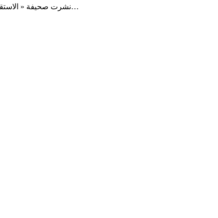
نشرت صحيفة « الاستقلال » الفلسطينية، تقريرًا شاملًا عن تجارة السلاح، وعلاقة الإمارات بشركات السلاح العالمية التي تحوّلت، بحسب الموقع، إلى « مدخل…