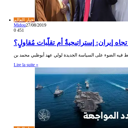
أخبار العالم
Midou
27/08/2019
0
451
ه إيران: إستراتيجيةٌ أم تقلّبات مُقاولٍ؟
Lire la suite »