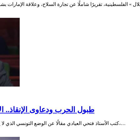
طبول الحرب ودعاوى الإنقاذ.. ا
كتب الأستاذ فتحي العيادي مقالًا عن الوضع التونسي الذي لا يستقرّ في ظل جائحة كورونا، وغيرها بفعل عناصر بعضها داخلي،…