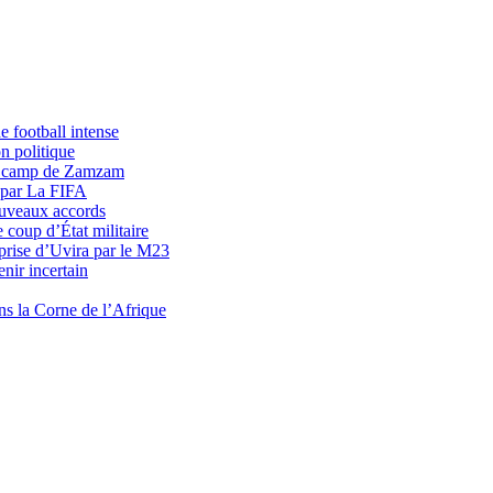
 football intense
n politique
du camp de Zamzam
 par La FIFA
uveaux accords
 coup d’État militaire
prise d’Uvira par le M23
nir incertain
ns la Corne de l’Afrique