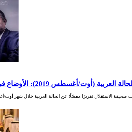
الة العربية (أوت/أغسطس 2019): الأوضاع في الوطن العربي وعلاقتها بالداخل والخارج