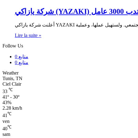
شركة يازاكي
Lire la suite »
Follow Us
0
متابع
0
متابع
Weather
Tunis, TN
Ciel Clair
℃
33
41º - 30º
43%
2.28 km/h
℃
41
ven
℃
40
sam