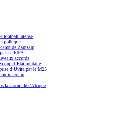
 football intense
n politique
du camp de Zamzam
 par La FIFA
uveaux accords
 coup d’État militaire
prise d’Uvira par le M23
nir incertain
ns la Corne de l’Afrique