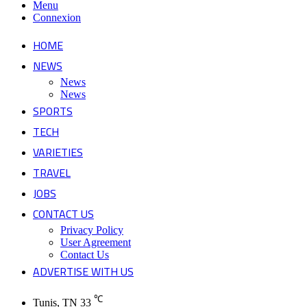
Menu
Connexion
HOME
NEWS
News
News
SPORTS
TECH
VARIETIES
TRAVEL
JOBS
CONTACT US
Privacy Policy
User Agreement
Contact Us
ADVERTISE WITH US
℃
Tunis, TN
33