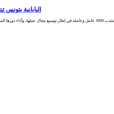
 (YAZAKI) اليابانية بتونس تنتدب 3000 عامل