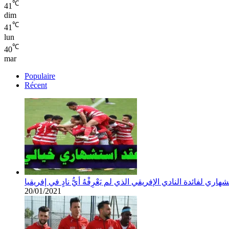
℃
41
dim
℃
41
lun
℃
40
mar
Populaire
Récent
اري لفائدة النادي الإفريقي الذي لم يَعْرِفْهُ أيُّ نادٍ في إفريقيا
20/01/2021