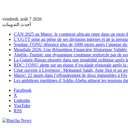
vendredi, août 7 2026
أحدث التدوينات
CAN 2025 au Maroc: le continent africain entre dans un mois de
L’UGTT prise au piège de ses divisions internes et de la pressio
Soudan: l’ONU dénonce plus de 1000 morts après l’attaque 
Mondiale 2026: Une Répartition Financière Historique Validée
Algérie–Tunisie: une dynamique commune renforcée par de no
La Guinée-Bissau plongée dans une instabilité politique après le
RDC: l’ONU alerte sur un risque d’escalade régionale après la 
Crise ouverte à Liverpool : Mohamed Salah, Arne Slot et un ave
Maroc: 22 morts dans l’effondrement de deux immeubles à Fès
Les ambitions maritimes d’Addis-Abeba attisent les tensions da
Facebook
X
Linkedin
YouTube
RSS