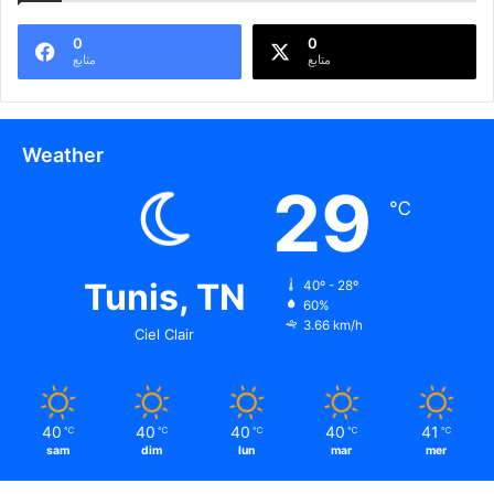
0
0
متابع
متابع
Weather
29
℃
Tunis, TN
40º - 28º
60%
3.66 km/h
Ciel Clair
40
40
40
40
41
℃
℃
℃
℃
℃
sam
dim
lun
mar
mer