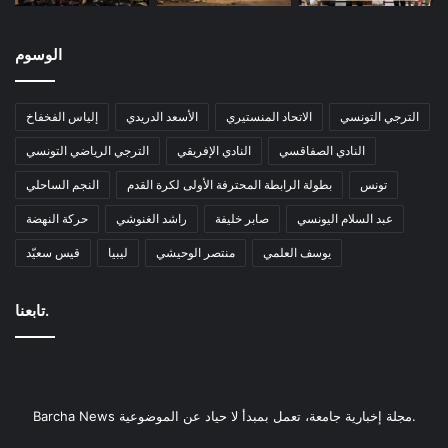
الوسوم
الترجي التونسي
الاتحاد المنستيري
الأسعد الدريدي
إلياس الفخفاخ
النادي الصفاقسي
النادي الإفريقي
الترجي الرياضي التونسي
تونس
بطولة الرابطة المحترفة الأولى لكرة القدم
النجم الساحلي
عبد السلام اليونسي
صابر خليفة
راشد الغنوشي
حركة النهضة
يوسف العلمي
منتصر الوحيشي
ليبيا
قيس سعيّد
تابعنا.
Barcha News مجلة إخبارية جامعة، تعمل بمبدأ لا حياد عن الموضوعية.