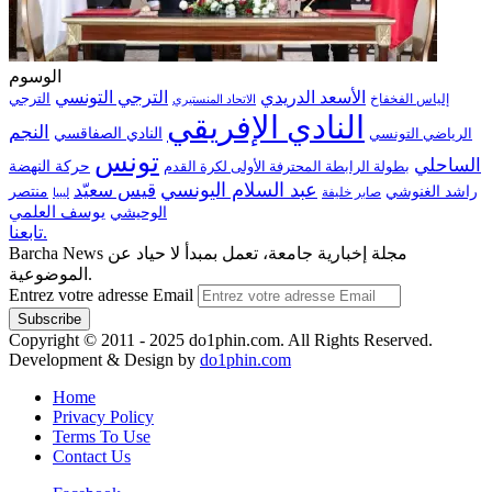
الوسوم
الترجي التونسي
الأسعد الدريدي
الترجي
إلياس الفخفاخ
الاتحاد المنستيري
النادي الإفريقي
النجم
الرياضي التونسي
النادي الصفاقسي
تونس
الساحلي
حركة النهضة
بطولة الرابطة المحترفة الأولى لكرة القدم
عبد السلام اليونسي
قيس سعيّد
منتصر
راشد الغنوشي
صابر خليفة
ليبيا
الوحيشي
يوسف العلمي
تابعنا.
Barcha News مجلة إخبارية جامعة، تعمل بمبدأ لا حياد عن
الموضوعية.
Entrez votre adresse Email
Copyright © 2011 - 2025 do1phin.com. All Rights Reserved.
Development & Design by
do1phin.com
Home
Privacy Policy
Terms To Use
Contact Us