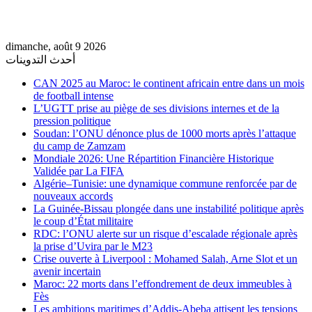
dimanche, août 9 2026
أحدث التدوينات
CAN 2025 au Maroc: le continent africain entre dans un mois
de football intense
L’UGTT prise au piège de ses divisions internes et de la
pression politique
Soudan: l’ONU dénonce plus de 1000 morts après l’attaque
du camp de Zamzam
Mondiale 2026: Une Répartition Financière Historique
Validée par La FIFA
Algérie–Tunisie: une dynamique commune renforcée par de
nouveaux accords
La Guinée-Bissau plongée dans une instabilité politique après
le coup d’État militaire
RDC: l’ONU alerte sur un risque d’escalade régionale après
la prise d’Uvira par le M23
Crise ouverte à Liverpool : Mohamed Salah, Arne Slot et un
avenir incertain
Maroc: 22 morts dans l’effondrement de deux immeubles à
Fès
Les ambitions maritimes d’Addis-Abeba attisent les tensions