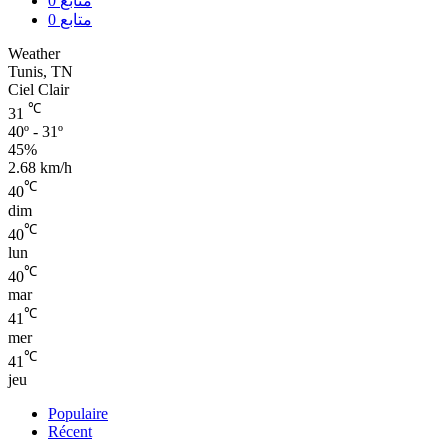
0
متابع
0
متابع
Weather
Tunis, TN
Ciel Clair
℃
31
40º - 31º
45%
2.68 km/h
℃
40
dim
℃
40
lun
℃
40
mar
℃
41
mer
℃
41
jeu
Populaire
Récent