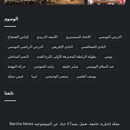
الوسوم
الترجي التونسي
الاتحاد المنستيري
الأسعد الدريدي
إلياس الفخفاخ
النادي الصفاقسي
النادي الإفريقي
الترجي الرياضي التونسي
تونس
بطولة الرابطة المحترفة الأولى لكرة القدم
النجم الساحلي
عبد السلام اليونسي
صابر خليفة
راشد الغنوشي
حركة النهضة
يوسف العلمي
منتصر الوحيشي
ليبيا
قيس سعيّد
تابعنا.
Barcha News مجلة إخبارية جامعة، تعمل بمبدأ لا حياد عن الموضوعية.