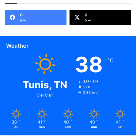
0
0
متابع
متابع
Weather
38
℃
Tunis, TN
38º - 30º
27%
9.39 km/h
Ciel Clair
38
41
40
40
41
℃
℃
℃
℃
℃
jeu
ven
sam
dim
lun