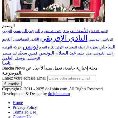
الوسوم
الترجي التونسي
الأسعد الدريدي
الترجي
إلياس الفخفاخ
الاتحاد المنستيري
النادي الإفريقي
النجم
الرياضي التونسي
النادي الصفاقسي
تونس
الساحلي
حركة النهضة
بطولة الرابطة المحترفة الأولى لكرة القدم
عبد السلام اليونسي
قيس سعيّد
منتصر
راشد الغنوشي
صابر خليفة
ليبيا
الوحيشي
يوسف العلمي
تابعنا.
Barcha News مجلة إخبارية جامعة، تعمل بمبدأ لا حياد عن
الموضوعية.
Entrez votre adresse Email
Copyright © 2011 - 2025 do1phin.com. All Rights Reserved.
Development & Design by
do1phin.com
Home
Privacy Policy
Terms To Use
Contact Us