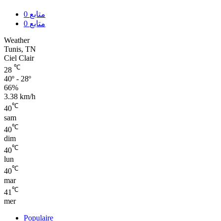
0
متابع
0
متابع
Weather
Tunis, TN
Ciel Clair
℃
28
40º - 28º
66%
3.38 km/h
℃
40
sam
℃
40
dim
℃
40
lun
℃
40
mar
℃
41
mer
Populaire