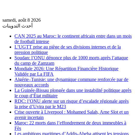
samedi, août 8 2026
أحدث التدوينات
CAN 2025 au Maroc: le continent africain entre dans un mois
de football intense
L’UGTT prise au piège de ses divisions internes et de la
pression politique
Soudan: l’ONU dénonce plus de 1000 morts après l’attaque
du camp de Zamzam
Mondiale 2026: Une Répartition Financière Historique
Validée par La FIFA
Algérie–Tunisie: une dynamique commune renforcée par de
nouveaux accords
La Guinée-Bissau plongée dans une instabilité politique après
le coup d’État militaire
RDC: l’ONU alerte sur un risque d’escalade régionale après
la prise d’Uvira par le M23
Crise ouverte à Liverpool : Mohamed Salah, Arne Slot et un
avenir incertain
Maroc: 22 morts dans l’effondrement de deux immeubles à
Fès
Les ambitions maritimes d’Addis-Abeba attisent les tensions