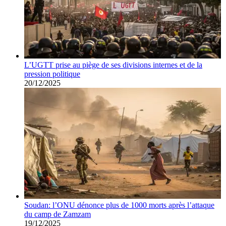
L’UGTT prise au piège de ses divisions internes et de la
pression politique
20/12/2025
Soudan: l’ONU dénonce plus de 1000 morts après l’attaque
du camp de Zamzam
19/12/2025