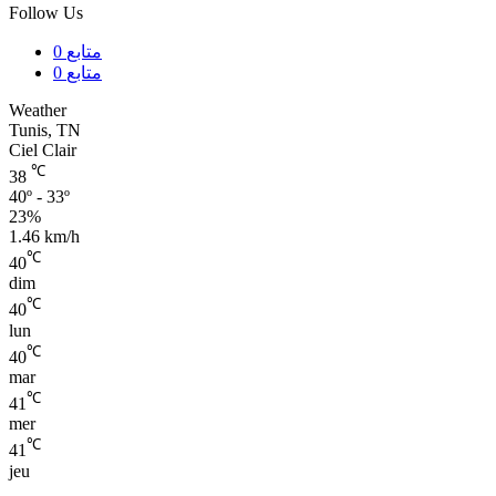
Follow Us
0
متابع
0
متابع
Weather
Tunis, TN
Ciel Clair
℃
38
40º - 33º
23%
1.46 km/h
℃
40
dim
℃
40
lun
℃
40
mar
℃
41
mer
℃
41
jeu