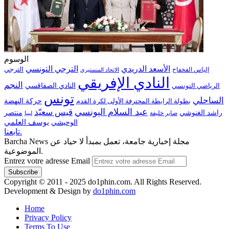
الوسوم
الترجي التونسي
الأسعد الدريدي
الترجي
إلياس الفخفاخ
الاتحاد المنستيري
النادي الإفريقي
النجم
الرياضي التونسي
النادي الصفاقسي
تونس
الساحلي
حركة النهضة
بطولة الرابطة المحترفة الأولى لكرة القدم
عبد السلام اليونسي
قيس سعيّد
منتصر
راشد الغنوشي
صابر خليفة
ليبيا
الوحيشي
يوسف العلمي
تابعنا.
Barcha News مجلة إخبارية جامعة، تعمل بمبدأ لا حياد عن
الموضوعية.
Entrez votre adresse Email
Copyright © 2011 - 2025 do1phin.com. All Rights Reserved.
Development & Design by
do1phin.com
Home
Privacy Policy
Terms To Use