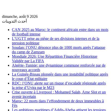
dimanche, août 9 2026
أحدث التدوينات
CAN 2025 au Maroc: le continent africain entre dans un mois
de football intense
L’UGTT prise au piège de ses divisions internes et de la
pression politique
Soudan: l’ONU dénonce plus de 1000 morts après l’attaque
du camp de Zamzam
Mondiale 2026: Une Répartition Financière Historique
Validée par La FIFA
Algérie–Tunisie: une dynamique commune renforcée par de
nouveaux accords
La Guinée-Bissau plongée dans une instabilité politique après
le coup d’État militaire
RDC: l’ONU alerte sur un risque d’escalade régionale après
la prise d’Uvira par le M23
Crise ouverte à Liverpool : Mohamed Salah, Arne Slot et un
avenir incertain
Maroc: 22 morts dans l’effondrement de deux immeubles à
Fès
Les ambitions maritimes d’Addis-Abeba attisent les tensions