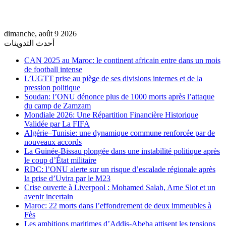
dimanche, août 9 2026
أحدث التدوينات
CAN 2025 au Maroc: le continent africain entre dans un mois
de football intense
L’UGTT prise au piège de ses divisions internes et de la
pression politique
Soudan: l’ONU dénonce plus de 1000 morts après l’attaque
du camp de Zamzam
Mondiale 2026: Une Répartition Financière Historique
Validée par La FIFA
Algérie–Tunisie: une dynamique commune renforcée par de
nouveaux accords
La Guinée-Bissau plongée dans une instabilité politique après
le coup d’État militaire
RDC: l’ONU alerte sur un risque d’escalade régionale après
la prise d’Uvira par le M23
Crise ouverte à Liverpool : Mohamed Salah, Arne Slot et un
avenir incertain
Maroc: 22 morts dans l’effondrement de deux immeubles à
Fès
Les ambitions maritimes d’Addis-Abeba attisent les tensions