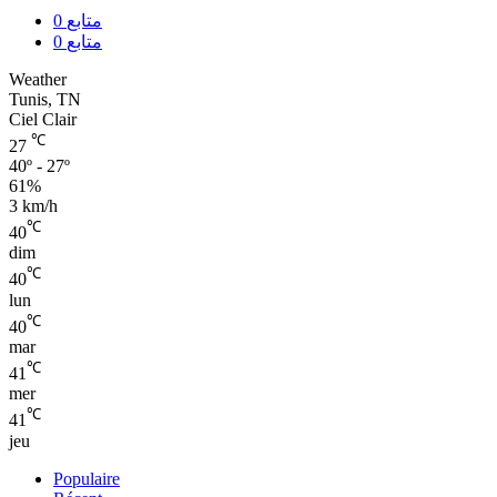
0
متابع
0
متابع
Weather
Tunis, TN
Ciel Clair
℃
27
40º - 27º
61%
3 km/h
℃
40
dim
℃
40
lun
℃
40
mar
℃
41
mer
℃
41
jeu
Populaire