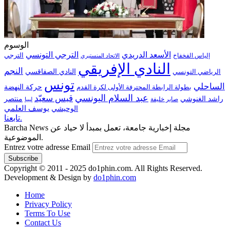
الوسوم
الترجي التونسي
الأسعد الدريدي
الترجي
إلياس الفخفاخ
الاتحاد المنستيري
النادي الإفريقي
النجم
الرياضي التونسي
النادي الصفاقسي
تونس
الساحلي
حركة النهضة
بطولة الرابطة المحترفة الأولى لكرة القدم
عبد السلام اليونسي
قيس سعيّد
منتصر
راشد الغنوشي
صابر خليفة
ليبيا
الوحيشي
يوسف العلمي
تابعنا.
Barcha News مجلة إخبارية جامعة، تعمل بمبدأ لا حياد عن
الموضوعية.
Entrez votre adresse Email
Copyright © 2011 - 2025 do1phin.com. All Rights Reserved.
Development & Design by
do1phin.com
Home
Privacy Policy
Terms To Use
Contact Us