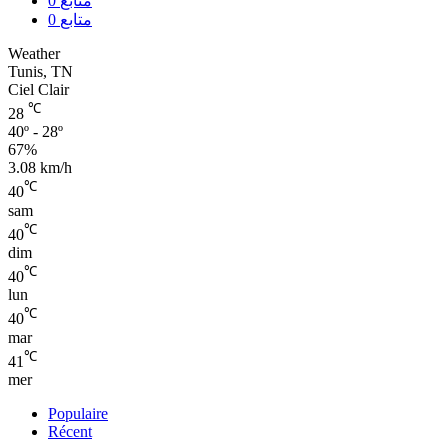
0
متابع
0
متابع
Weather
Tunis, TN
Ciel Clair
℃
28
40º - 28º
67%
3.08 km/h
℃
40
sam
℃
40
dim
℃
40
lun
℃
40
mar
℃
41
mer
Populaire
Récent