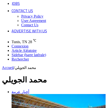
JOBS
CONTACT US
Privacy Policy
User Agreement
Contact Us
ADVERTISE WITH US
℃
Tunis, TN
28
Connexion
Article Aléatoire
Sidebar (barre latérale)
Rechercher
Accueil
/
محمد الجويلي
محمد الجويلي
أخبار عربية