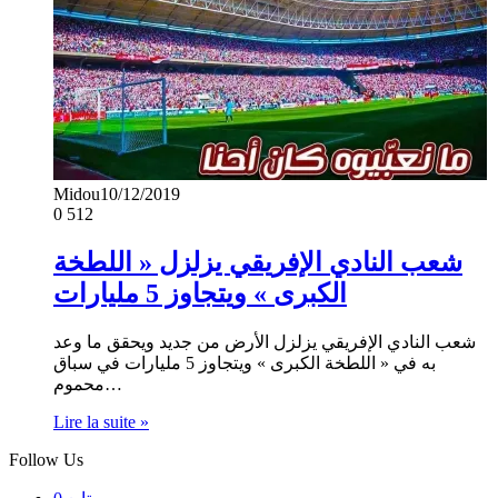
Midou
10/12/2019
0
512
شعب النادي الإفريقي يزلزل « اللطخة
الكبرى » ويتجاوز 5 مليارات
شعب النادي الإفريقي يزلزل الأرض من جديد ويحقق ما وعد
به في « اللطخة الكبرى » ويتجاوز 5 مليارات في سباق
محموم…
Lire la suite »
Follow Us