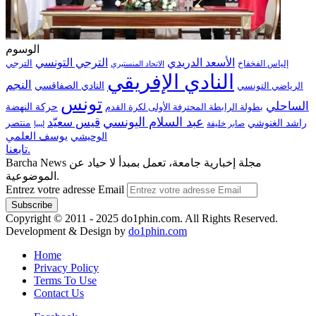
الوسوم
الترجي التونسي
الأسعد الدريدي
الترجي
إلياس الفخفاخ
الاتحاد المنستيري
النادي الإفريقي
النجم
الرياضي التونسي
النادي الصفاقسي
تونس
الساحلي
حركة النهضة
بطولة الرابطة المحترفة الأولى لكرة القدم
عبد السلام اليونسي
قيس سعيّد
منتصر
راشد الغنوشي
صابر خليفة
ليبيا
الوحيشي
يوسف العلمي
تابعنا.
Barcha News مجلة إخبارية جامعة، تعمل بمبدأ لا حياد عن
الموضوعية.
Entrez votre adresse Email
Copyright © 2011 - 2025 do1phin.com. All Rights Reserved.
Development & Design by
do1phin.com
Home
Privacy Policy
Terms To Use
Contact Us