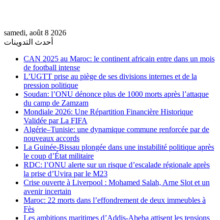
samedi, août 8 2026
أحدث التدوينات
CAN 2025 au Maroc: le continent africain entre dans un mois
de football intense
L’UGTT prise au piège de ses divisions internes et de la
pression politique
Soudan: l’ONU dénonce plus de 1000 morts après l’attaque
du camp de Zamzam
Mondiale 2026: Une Répartition Financière Historique
Validée par La FIFA
Algérie–Tunisie: une dynamique commune renforcée par de
nouveaux accords
La Guinée-Bissau plongée dans une instabilité politique après
le coup d’État militaire
RDC: l’ONU alerte sur un risque d’escalade régionale après
la prise d’Uvira par le M23
Crise ouverte à Liverpool : Mohamed Salah, Arne Slot et un
avenir incertain
Maroc: 22 morts dans l’effondrement de deux immeubles à
Fès
Les ambitions maritimes d’Addis-Abeba attisent les tensions