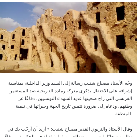
l
v
l
o
o
y
w
e
o
r
n
u
X
n
c
o
u
r
وجّه الأستاذ مصباح شنيب رسالة إلى السيد وزير الداخلية، بمناسبة
r
إشرافه على الاحتفال بذكرى معركة رمادة التاريخية ضد المستعمر
i
الفرنسي التي راح ضحيتها عديد الشهداء التونسيين، دفاعًا عن
e
وطنهم، ودعاه إلى ضرورة تثمين تاريخ الجهة وخيراتها في تنمية
l
المنطقة.
وقال الأستاذ والتربوي القدير مصباح شنيب: « أريد أن أرحّب بك في
تطاوين ترحابًا يليق بوزير يضطلع بمسؤولية ثقيلة في الحكومة ، ووفاءً