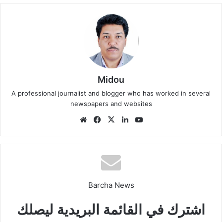
Midou
A professional journalist and blogger who has worked in several
newspapers and websites
We
Fa
X
Lin
Yo
bsi
ce
ke
uT
te
bo
din
ub
ok
e
Barcha News
اشترك في القائمة البريدية ليصلك