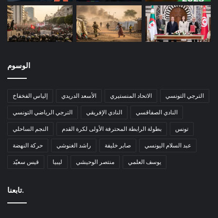
الوسوم
الترجي التونسي
الاتحاد المنستيري
الأسعد الدريدي
إلياس الفخفاخ
النادي الصفاقسي
النادي الإفريقي
الترجي الرياضي التونسي
تونس
بطولة الرابطة المحترفة الأولى لكرة القدم
النجم الساحلي
عبد السلام اليونسي
صابر خليفة
راشد الغنوشي
حركة النهضة
يوسف العلمي
منتصر الوحيشي
ليبيا
قيس سعيّد
تابعنا.