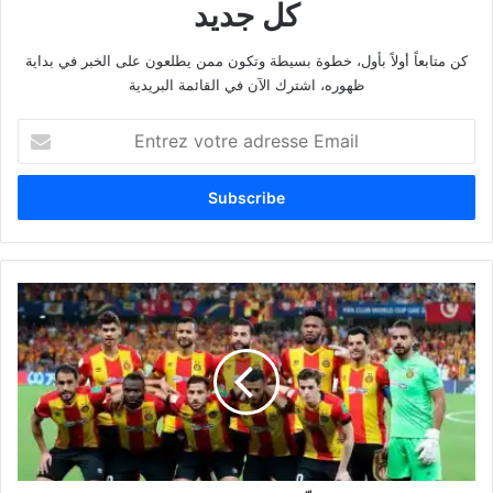
كل جديد
كن متابعاً أولاً بأول، خطوة بسيطة وتكون ممن يطلعون على الخبر في بداية
ظهوره، اشترك الآن في القائمة البريدية
E
n
t
r
e
z
v
o
ا
t
ل
r
ت
e
ر
a
ج
d
ي
r
ا
e
ل
s
ت