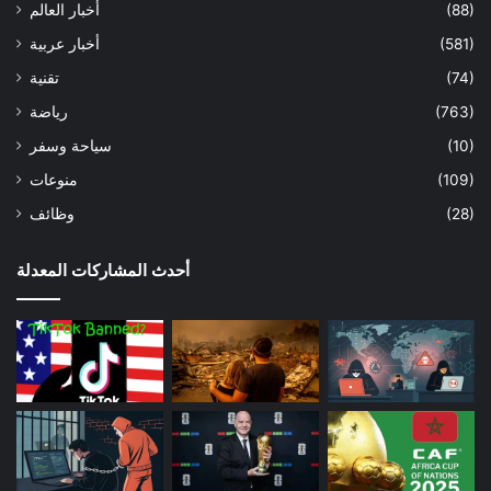
(88)
أخبار العالم
(581)
أخبار عربية
(74)
تقنية
(763)
رياضة
(10)
سياحة وسفر
(109)
منوعات
(28)
وظائف
أحدث المشاركات المعدلة