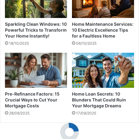
ل
ت
ى
و
ج
ن
م
س
Sparkling Clean Windows: 10
Home Maintenance Services:
ا
ي
Powerful Tricks to Transform
10 Electric Excellence Tips
ه
ا
Your Home Instantly!
for a Faultless Home
ي
س
18/10/2025
06/10/2025
ر
ي
ه
ا
و
د
ا
ة
ل
ا
ج
ل
ا
ر
م
ئ
Pre-Refinance Factors: 15
Home Loan Secrets: 10
ع
ي
Crucial Ways to Cut Your
Blunders That Could Ruin
ة
س
Mortgage Costs
Your Mortgage Dreams
ا
28/09/2025
17/09/2025
ل
م
غ
ر