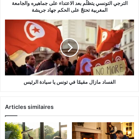
s
الترجي التونسي يتظلّم بعد الاعتداء على جماهيره والجامعة
و
e
ن
المغربية تحتجّ على الحكم جهاد جريشة
E
س
m
ي
ا
a
ي
ل
i
ت
ف
l
ظ
س
لّ
ا
م
د
ب
م
ع
ا
د
ز
ا
الفساد مازال مقيمًا في تونس يا سيادة الرئيس
ا
ل
ل
ا
م
ع
ق
Articles similaires
ت
ي
د
مً
ا
ا
ء
ف
ع
ي