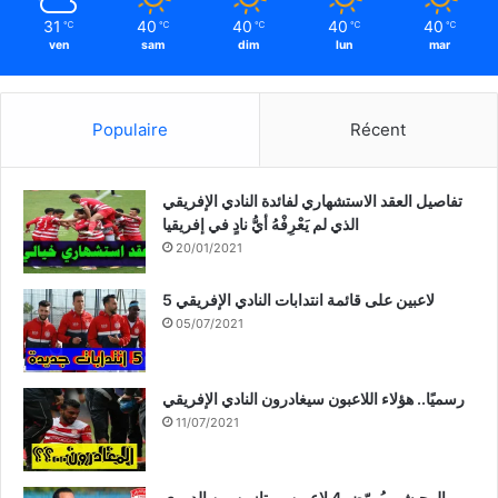
ي
31
40
40
40
40
℃
℃
℃
℃
℃
ش
ven
sam
dim
lun
mar
ة
Populaire
Récent
تفاصيل العقد الاستشهاري لفائدة النادي الإفريقي
الذي لم يَعْرِفْهُ أيُّ نادٍ في إفريقيا
20/01/2021
5 لاعبين على قائمة انتدابات النادي الإفريقي
05/07/2021
رسميًا.. هؤلاء اللاعبون سيغادرون النادي الإفريقي
11/07/2021
الوحيشي يُروّض 4 لاعبين ممتازين من الدوري