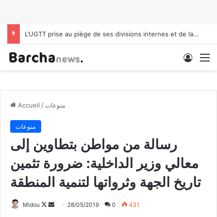
Soudan: l’ONU dénonce plus de 1000 morts après l’attaque du camp de Zamzam
Conne
M
منوعات
/
Accueil
منوعات
رسالة من مواطن بتطاوين إلى
معالي وزير الداخلية: ضرورة تثمين
تاريخ الجهة وثرواتها لتنمية المنطقة
Midou
F
E
28/05/2019
0
431
o
n