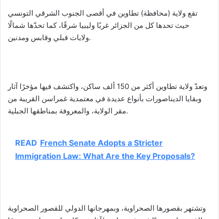
تقع ولاية (محافظة) تطاوين في أقصى الجنوب الشرقي التونسي
حيث تحدها كل من الجزائر غربًا وليبيا شرقًا، كما تحدّها شمالًا
ولايات قبلي وقابس ومدنين.
وتعدّ ولاية تطاوين أكثر من 150 ألف ساكن، واكتشف فيها مؤخرًا آثار
وبقايا الديناصورات بأنواع عديدة في معتمدية غمراسن القريبة من
مقر الولاية، والمعروفة بمناطقها الجبلية.
READ
French Senate Adopts a Stricter
Immigration Law: What Are the Key Proposals?
وتشتهر بقصورها الصحراوية، وبمهرجانها الدولي للقصور الصحراوية