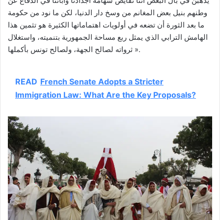
يذهبنّ في بال البعض أننا نقايض شهامة أجدادنا وآبائنا في الدفاع عن
وطنهم بنيل بعض المغانم من وسخ دار الدنيا، لكن ما نود من حكومة
ما بعد الثورة أن تضعه في أولويات اهتماماتها الكثيرة هو تثمين هذا
الهامش الترابي الذي يمثل ربع مساحة الجمهورية بتنميته، واستغلال
ثرواته لصالح الجهة، ولصالح تونس بأكملها ».
READ
French Senate Adopts a Stricter
Immigration Law: What Are the Key Proposals?