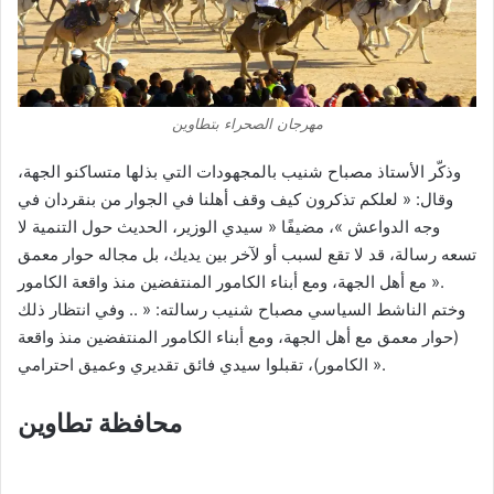
مهرجان الصحراء بتطاوين
وذكّر الأستاذ مصباح شنيب بالمجهودات التي بذلها متساكنو الجهة،
وقال: « لعلكم تذكرون كيف وقف أهلنا في الجوار من بنقردان في
وجه الدواعش »، مضيفًا « سيدي الوزير، الحديث حول التنمية لا
تسعه رسالة، قد لا تقع لسبب أو لآخر بين يديك، بل مجاله حوار معمق
مع أهل الجهة، ومع أبناء الكامور المنتفضين منذ واقعة الكامور ».
وختم الناشط السياسي مصباح شنيب رسالته: « .. وفي انتظار ذلك
(حوار معمق مع أهل الجهة، ومع أبناء الكامور المنتفضين منذ واقعة
الكامور)، تقبلوا سيدي فائق تقديري وعميق احترامي ».
محافظة تطاوين