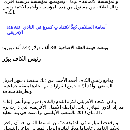
والمؤسسة الألمانية « بوما » وتعويضها بمؤسسة فرنسية أخرى،
وذلك لعلاقة بين مسئول من هذه المؤسسة وأحمد الأحمد رئيس
الكاف.
أسامة السلامي يُعِدُّ لانتداباتٍ كبيرةٍ في النادي
READ
الإفريقي
وبلغت قيمة العقد الإضافية 830 ألف دولار (739 ألف يورو).
رئيس الكاف يبرّر
ودافع رئيس الكاف أحمد الأحمد عن ذلك منتصف شهر أفريل
الماضي، وأكد أنّ « جميع القرارات تم اتخاذها بصفة جماعية،
وبطريقة شفافة ».
وكان الاتحاد الأفريقي لكرة القدم (الكاف) قرر يوم أمس إعادة
مباراة الدور النهائي، إياب، لرابطة الأبطال الأفريقية التي دارت يوم
31 ماي 2019 بالملعب الأولمبي برادست في بلد محايد.
وتوقفت المباراة في الدقيقة 58 من الشوط الثاني بعد أن رفض
الحكم الغامبي غاساما هدفًا لفائدة الوداد المغربي بداعي التسلل،