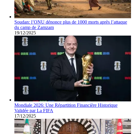
Soudan: l’ONU dénonce plus de 1000 morts après l’attaque
du camp de Zamzam
19/12/2025
Mondiale 2026: Une Répartition Financière Historique
Validée par La FIFA
17/12/2025