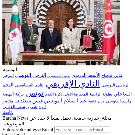
الوسوم
الترجي التونسي
الأسعد الدريدي
الترجي
إلياس الفخفاخ
الاتحاد المنستيري
النادي الإفريقي
النجم
الرياضي التونسي
النادي الصفاقسي
تونس
الساحلي
حركة النهضة
بطولة الرابطة المحترفة الأولى لكرة القدم
عبد السلام اليونسي
قيس سعيّد
منتصر
راشد الغنوشي
صابر خليفة
ليبيا
الوحيشي
يوسف العلمي
تابعنا.
Barcha News مجلة إخبارية جامعة، تعمل بمبدأ لا حياد عن
الموضوعية.
Entrez votre adresse Email