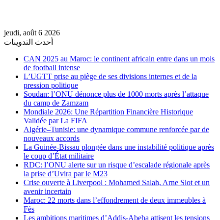
jeudi, août 6 2026
أحدث التدوينات
CAN 2025 au Maroc: le continent africain entre dans un mois
de football intense
L’UGTT prise au piège de ses divisions internes et de la
pression politique
Soudan: l’ONU dénonce plus de 1000 morts après l’attaque
du camp de Zamzam
Mondiale 2026: Une Répartition Financière Historique
Validée par La FIFA
Algérie–Tunisie: une dynamique commune renforcée par de
nouveaux accords
La Guinée-Bissau plongée dans une instabilité politique après
le coup d’État militaire
RDC: l’ONU alerte sur un risque d’escalade régionale après
la prise d’Uvira par le M23
Crise ouverte à Liverpool : Mohamed Salah, Arne Slot et un
avenir incertain
Maroc: 22 morts dans l’effondrement de deux immeubles à
Fès
Les ambitions maritimes d’Addis-Abeba attisent les tensions