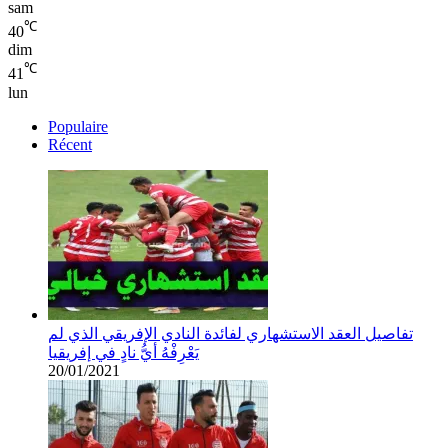
sam
℃
40
dim
℃
41
lun
Populaire
Récent
تفاصيل العقد الاستشهاري لفائدة النادي الإفريقي الذي لم
يَعْرِفْهُ أيُّ نادٍ في إفريقيا
20/01/2021