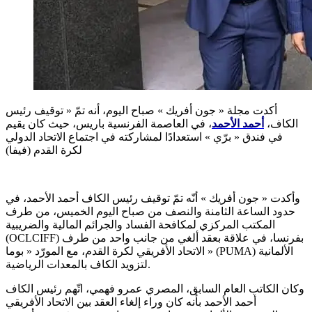
أكدت مجلة « جون أفريك » صباح اليوم، أنه تمّ « توقيف رئيس
الكاف،
أحمد الأحمد
، في العاصمة الفرنسية باريس، حيث كان يقيم
في فندق « برّي » استعدادًا لمشاركته في اجتماع الاتحاد الدولي
لكرة القدم (فيفا)
وأكدت « جون أفريك » أنّه تمّ توقيف رئيس الكاف أحمد الأحمد، في
حدود الساعة الثامنة والنصف من صباح اليوم الخميس، من طرف
المكتب المركزي لمكافحة الفساد والجرائم المالية والضريبية
(OCLCIFF) بفرنسا، في علاقة بعقد ألغي من جانب واحد من طرف
الاتحاد الأفريقي لكرة القدم، مع المورّد « بوما » (PUMA) الألمانية
لتزويد الكاف بالمعدات الرياضية.
وكان الكاتب العام السابق، المصري عمرو فهمي، اتّهم رئيس الكاف
أحمد الأحمد بأنه كان وراء إلغاء العقد بين الاتحاد الأفريقي