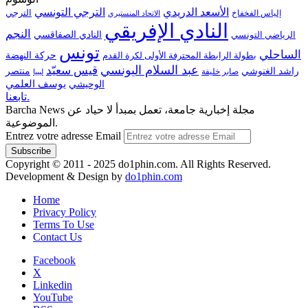
الترجي التونسي
الأسعد الدريدي
الترجي
إلياس الفخفاخ
الاتحاد المنستيري
النادي الإفريقي
النجم
الرياضي التونسي
النادي الصفاقسي
تونس
الساحلي
حركة النهضة
بطولة الرابطة المحترفة الأولى لكرة القدم
عبد السلام اليونسي
قيس سعيّد
منتصر
راشد الغنوشي
صابر خليفة
ليبيا
الوحيشي
يوسف العلمي
تابعنا.
Barcha News مجلة إخبارية جامعة، تعمل بمبدأ لا حياد عن
الموضوعية.
Entrez votre adresse Email
Copyright © 2011 - 2025 do1phin.com. All Rights Reserved.
Development & Design by
do1phin.com
Home
Privacy Policy
Terms To Use
Contact Us
Facebook
X
Linkedin
YouTube