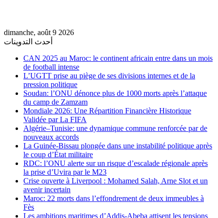
dimanche, août 9 2026
أحدث التدوينات
CAN 2025 au Maroc: le continent africain entre dans un mois
de football intense
L’UGTT prise au piège de ses divisions internes et de la
pression politique
Soudan: l’ONU dénonce plus de 1000 morts après l’attaque
du camp de Zamzam
Mondiale 2026: Une Répartition Financière Historique
Validée par La FIFA
Algérie–Tunisie: une dynamique commune renforcée par de
nouveaux accords
La Guinée-Bissau plongée dans une instabilité politique après
le coup d’État militaire
RDC: l’ONU alerte sur un risque d’escalade régionale après
la prise d’Uvira par le M23
Crise ouverte à Liverpool : Mohamed Salah, Arne Slot et un
avenir incertain
Maroc: 22 morts dans l’effondrement de deux immeubles à
Fès
Les ambitions maritimes d’Addis-Abeba attisent les tensions