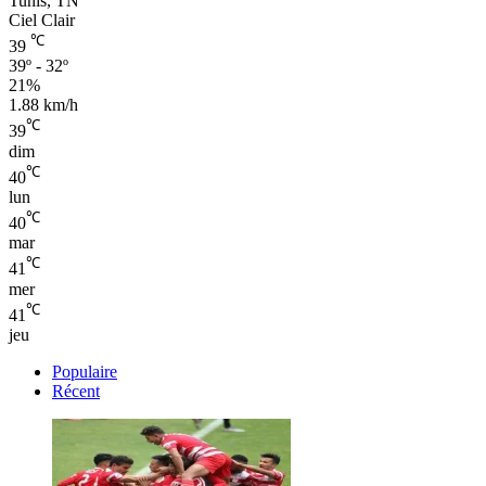
Tunis, TN
Ciel Clair
℃
39
39º - 32º
21%
1.88 km/h
℃
39
dim
℃
40
lun
℃
40
mar
℃
41
mer
℃
41
jeu
Populaire
Récent