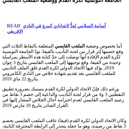
الجامعة التونسية لكرة القدم ووضعية الملعب القابسي
أسامة السلامي يُعِدُّ لانتداباتٍ كبيرةٍ في النادي
READ
الإفريقي
أما بخصوص وضعية
الملعب القابسي
المتعلقة بالنقاط الثلاث التي
وقع خصمها إثر قرار من لجنة التأديب بالفيفا، تودّ الجامعة التونسية
لكرة القدم الإفادة أنها توصلت إلى حدّ كتابة هذه الأسطر بمراسلة
وحيدة من الفيفا، وقع توجيهها إلى الملعب القابسي بتاريخ 3 جوان
2019، يؤكد فيها الاتحاد الدولي لكرة القدم غلق الملف التأديبي
للملعب القابسي بعد تقديم شهادة خلاص من النادي الكامروني
بتاريخ 22 ماي 2019.
ورغم ذلك فإنّ الاتحاد الدولي لكرة القدم يتمسك بضرورة تطبيق
النقطتين 3 و4 من قرار لجنة التأديب والداعية إلى خصم 3 نقاط من
رصيد الملعب القابسي لعدم احترامه آجال الخلاص المشار إليها في
القرار الصادر بتاريخ 18 مارس 2019.
وكان الاتحاد الدولي لكرة القدم (فيفا) عاقب الملعب القابسي بخصم
3 نقاط من رصيده، وهو ما جعله ينحدر إلى الرابطة المحترفة الثانية،