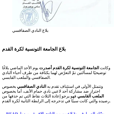
بلاغ النادي الصفاقسي
بلاغ الجامعة التونسية لكرة القدم
وكانت
الجامعة التونسية لكرة القدم أصدرت
يوم الأحد الماضي بلاغًا
توضيحيًا لمسألتين تمّ التعرّض لهما بكثافة من طرف أحباء النادي
الصفاقسي والملعب القابسي.
وتتمثل الأولى في استئناف تقدم به
النادي الصفاقسي
بخصوص
احتراز ضد مشاركة أحد لاعبي نادي حمام الأنف، أما بخصوص
الملعب القابسي
فهو يرجو إعادة الثلاث نقاط التي تم حذفها من
رصيده والتي كانت سببًا في تدحرجه إلى الرابطة الثانية لكرة القدم.
بسّام الصرارفي و3 لاعبين من النادي الإفريقي برزوا
READ