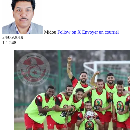
Midou
Follow on X
Envoyer un courriel
24/06/2019
1
1 548