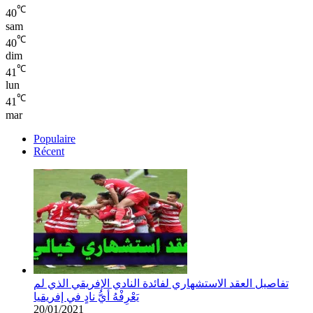
℃
40
sam
℃
40
dim
℃
41
lun
℃
41
mar
Populaire
Récent
تفاصيل العقد الاستشهاري لفائدة النادي الإفريقي الذي لم
يَعْرِفْهُ أيُّ نادٍ في إفريقيا
20/01/2021