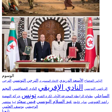
الوسوم
الترجي التونسي
الأسعد الدريدي
الترجي
إلياس الفخفاخ
الاتحاد المنستيري
النادي الإفريقي
النجم
الرياضي التونسي
النادي الصفاقسي
تونس
الساحلي
حركة النهضة
بطولة الرابطة المحترفة الأولى لكرة القدم
عبد السلام اليونسي
قيس سعيّد
منتصر
راشد الغنوشي
صابر خليفة
ليبيا
الوحيشي
يوسف العلمي
تابعنا.