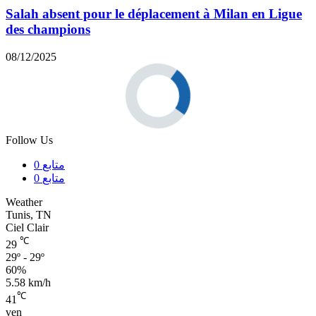
Salah absent pour le déplacement à Milan en Ligue
des champions
08/12/2025
Follow Us
متابع
0
متابع
0
Weather
Tunis, TN
Ciel Clair
℃
29
29º - 29º
60%
5.58 km/h
℃
41
ven