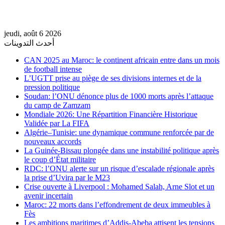
jeudi, août 6 2026
أحدث التدوينات
CAN 2025 au Maroc: le continent africain entre dans un mois
de football intense
L’UGTT prise au piège de ses divisions internes et de la
pression politique
Soudan: l’ONU dénonce plus de 1000 morts après l’attaque
du camp de Zamzam
Mondiale 2026: Une Répartition Financière Historique
Validée par La FIFA
Algérie–Tunisie: une dynamique commune renforcée par de
nouveaux accords
La Guinée-Bissau plongée dans une instabilité politique après
le coup d’État militaire
RDC: l’ONU alerte sur un risque d’escalade régionale après
la prise d’Uvira par le M23
Crise ouverte à Liverpool : Mohamed Salah, Arne Slot et un
avenir incertain
Maroc: 22 morts dans l’effondrement de deux immeubles à
Fès
Les ambitions maritimes d’Addis-Abeba attisent les tensions