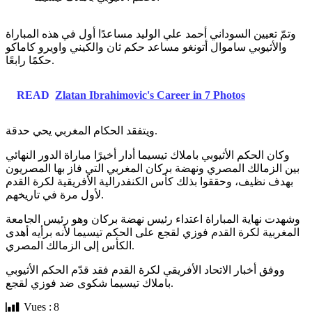
وتمّ تعيين السوداني أحمد علي الوليد مساعدًا أول في هذه المباراة
والأثيوبي ساموال أتونغو مساعد حكم ثان والكيني واويرو كاماكو
حكمًا رابعًا.
READ
Zlatan Ibrahimovic's Career in 7 Photos
ويتفقد الحكام المغربي يحي حدقة.
وكان الحكم الأثيوبي باملاك تيسيما أدار أخيرًا مباراة الدور النهائي
بين الزمالك المصري ونهضة بركان المغربي التي فاز بها المصريون
بهدف نظيف، وحققوا بذلك كأس الكنفدرالية الأفريقية لكرة القدم
لأول مرة في تاريخهم.
وشهدت نهاية المباراة اعتداء رئيس نهضة بركان وهو رئيس الجامعة
المغربية لكرة القدم فوزي لقجع على الحكم تيسيما لأنه برأيه أهدى
الكأس إلى الزمالك المصري.
ووفق أخبار الاتحاد الأفريقي لكرة القدم فقد قدّم الحكم الأثيوبي
باملاك تيسيما شكوى ضد فوزي لقجع.
Vues :
8