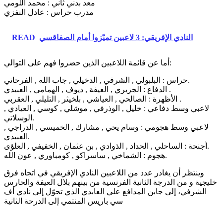
معد بدني ثاني : محمد اللومي
مدرب حراس : عادل النفزي
النادي الإفريقي: 3 لاعبين تميّزوا أمام الصفاقسي
READ
أما عن قائمة اللاعبين الذين حضروا فهم على التوالي:
حراس : البلبولي , الشرفي , الدخيلي , جاب الله , الفرحاتي.
الدفاع : الجزيري , العيفة , ديوف , الهمامي , العبيدي .
الأظهرة : الصالحي , العياشي , بلخيثر , التليلي , العقربي .
لاعبي وسط دفاعي : خليل , الوذرفي , موشلي , كوسي , العيادي ,
الوسلاتي.
لاعبي وسط هجومي : وسام يحي , مشارك , الخميسي , الدراجي ,
العبيدي.
أجنحة : الساحلي , الحداد , الذوادي , بن عثمان , الخفيفي , العلؤى.
هجوم : الشماخي , ساسراكو , كومباوري , عون الله.
وينتظر أن يغادر عدد من اللاعبين النادي الإفريقي في اتجاه فرق
خليجية و من الدرجة الثانية الفرنسية من بينهم بلال العيفة والحارس
الشرفي، إلى جابن المدافع علي العابدي الذي تحوّل إلى نادي أف
سي باريس المنتمي إلى الدرحة الثانية