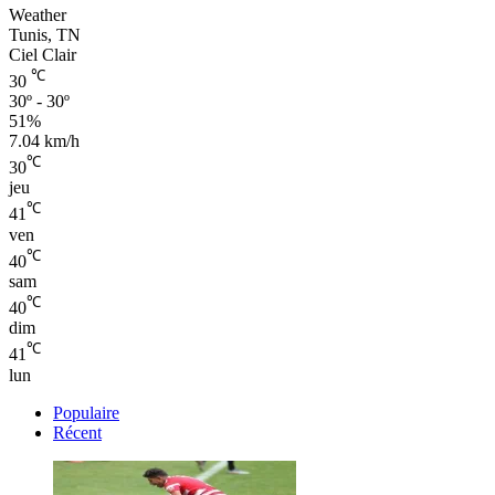
Weather
Tunis, TN
Ciel Clair
℃
30
30º - 30º
51%
7.04 km/h
℃
30
jeu
℃
41
ven
℃
40
sam
℃
40
dim
℃
41
lun
Populaire
Récent