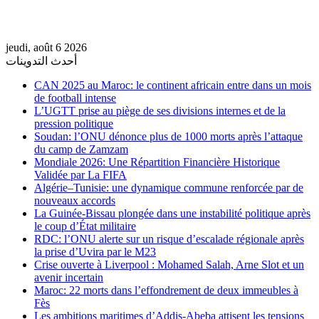
jeudi, août 6 2026
أحدث التدوينات
CAN 2025 au Maroc: le continent africain entre dans un mois
de football intense
L’UGTT prise au piège de ses divisions internes et de la
pression politique
Soudan: l’ONU dénonce plus de 1000 morts après l’attaque
du camp de Zamzam
Mondiale 2026: Une Répartition Financière Historique
Validée par La FIFA
Algérie–Tunisie: une dynamique commune renforcée par de
nouveaux accords
La Guinée-Bissau plongée dans une instabilité politique après
le coup d’État militaire
RDC: l’ONU alerte sur un risque d’escalade régionale après
la prise d’Uvira par le M23
Crise ouverte à Liverpool : Mohamed Salah, Arne Slot et un
avenir incertain
Maroc: 22 morts dans l’effondrement de deux immeubles à
Fès
Les ambitions maritimes d’Addis-Abeba attisent les tensions