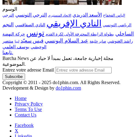
الوسوم
الترجي التونسي
الأسعد الدريدي
الترجي
إلياس الفخفاخ
الاتحاد المنستيري
النادي الإفريقي
النجم
الرياضي التونسي
النادي الصفاقسي
تونس
الساحلي
حركة النهضة
بطولة الرابطة المحترفة الأولى لكرة القدم
عبد السلام اليونسي
قيس سعيّد
منتصر
راشد الغنوشي
صابر خليفة
ليبيا
الوحيشي
يوسف العلمي
تابعنا.
Barcha News مجلة إخبارية جامعة، تعمل بمبدأ لا حياد عن
الموضوعية.
Entrez votre adresse Email
Copyright © 2011 - 2025 do1phin.com. All Rights Reserved.
Development & Design by
do1phin.com
Home
Privacy Policy
Terms To Use
Contact Us
Facebook
X
Linkedin