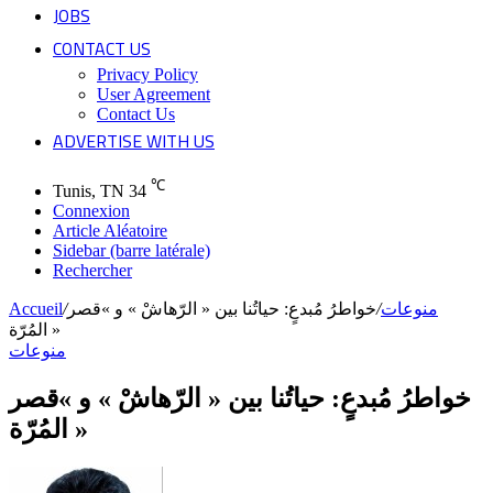
JOBS
CONTACT US
Privacy Policy
User Agreement
Contact Us
ADVERTISE WITH US
℃
Tunis, TN
34
Connexion
Article Aléatoire
Sidebar (barre latérale)
Rechercher
منوعات
/
خواطرُ مُبدعٍ: حياتُنا بين « الرّهاشْ » و »قصر
/
Accueil
المُرّة »
منوعات
خواطرُ مُبدعٍ: حياتُنا بين « الرّهاشْ » و »قصر
المُرّة »