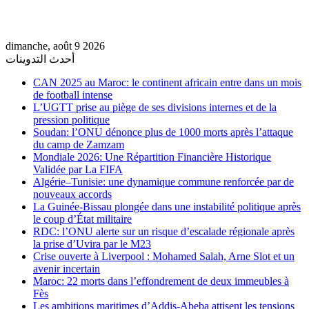
dimanche, août 9 2026
أحدث التدوينات
CAN 2025 au Maroc: le continent africain entre dans un mois
de football intense
L’UGTT prise au piège de ses divisions internes et de la
pression politique
Soudan: l’ONU dénonce plus de 1000 morts après l’attaque
du camp de Zamzam
Mondiale 2026: Une Répartition Financière Historique
Validée par La FIFA
Algérie–Tunisie: une dynamique commune renforcée par de
nouveaux accords
La Guinée-Bissau plongée dans une instabilité politique après
le coup d’État militaire
RDC: l’ONU alerte sur un risque d’escalade régionale après
la prise d’Uvira par le M23
Crise ouverte à Liverpool : Mohamed Salah, Arne Slot et un
avenir incertain
Maroc: 22 morts dans l’effondrement de deux immeubles à
Fès
Les ambitions maritimes d’Addis-Abeba attisent les tensions