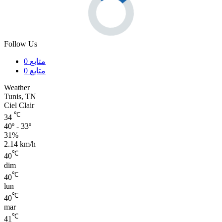
Follow Us
متابع
0
متابع
0
Weather
Tunis, TN
Ciel Clair
℃
34
40º - 33º
31%
2.14 km/h
℃
40
dim
℃
40
lun
℃
40
mar
℃
41