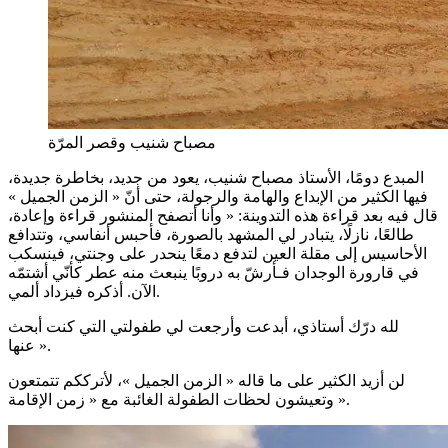
مصباح شنيب وقصر المرّة
المبدع دومًا، الأستاذ مصباح شنيب، يعود من جديد، بخاطرة جديدة،
فيها الكثير من الإبداع والهامة والرجولة، حتى أنّ « الزمن الجميل »
قال فيه بعد قراءة هذه التدوينة: « وأنا أتصفح المنشور قراءة وإعادة،
طالعًا، نازلًا، يتبادر لي المشهد بالصورة، فأحبس أنفاسي، وتتدافع
الأحاسيس إلى مقلة العين لتدفع دمعًا ينحدر على وجنتي، فينسكب
في قارورة الوجدان فـأرشّ به دروبًا ينبعث منه عطر كأنّي أشتمّه
الآن. أذكره فيزداد ألمي.
لله درّك أستاذي، أبدعت وأرجعت لي طفولتي التي كنت أبحث
عنها ».
لن أزيد الكثير على ما قاله « الزمن الجميل »، لأترككم تتمتعون
وتعيشون لحظات الطفولة الغائبة مع « زمن الإقامة ».