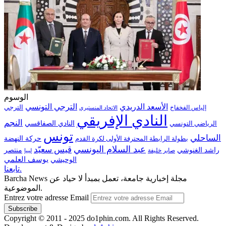
الوسوم
الترجي التونسي
الأسعد الدريدي
الترجي
إلياس الفخفاخ
الاتحاد المنستيري
النادي الإفريقي
النجم
الرياضي التونسي
النادي الصفاقسي
تونس
الساحلي
حركة النهضة
بطولة الرابطة المحترفة الأولى لكرة القدم
عبد السلام اليونسي
قيس سعيّد
منتصر
راشد الغنوشي
صابر خليفة
ليبيا
الوحيشي
يوسف العلمي
تابعنا.
Barcha News مجلة إخبارية جامعة، تعمل بمبدأ لا حياد عن
الموضوعية.
Entrez votre adresse Email
Copyright © 2011 - 2025 do1phin.com. All Rights Reserved.