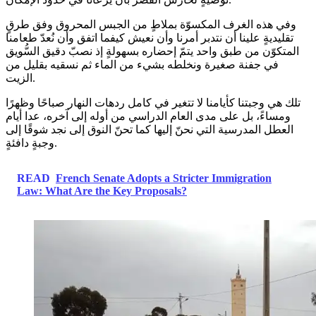
وفي هذه الغرف المكسوّة بملاطٍ من الجبس المحروق وفق طرقٍ
تقليديةٍ علينا أن نتدبر أمرنا وأن نعيش كيفما اتفق وأن نُعدّ طعامنا
المتكوّن من طبق واحد يتمّ إحضاره بسهولةٍ إذ نصبّ دقيق السُّويق
في جفنة صغيرة ونخلطه بشيء من الماء ثم نسقيه بقليل من
الزيت.
تلك هي وجبتنا كأيامنا لا تتغير في كامل ردهات النهار صباحًا وظهرًا
ومساءً، بل على مدى العام الدراسي من أوله إلى آخره، عدا أيام
العطل المدرسية التي نحنّ إليها كما تحنّ النوق إلى نجد شوقًا إلى
وجبةٍ دافئةٍ.
READ
French Senate Adopts a Stricter Immigration
Law: What Are the Key Proposals?