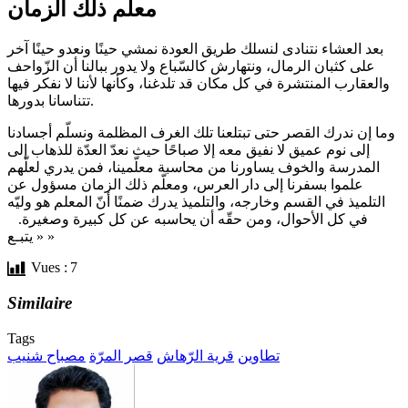
معلّم ذلك الزمان
بعد العشاء نتنادى لنسلك طريق العودة نمشي حينًا ونعدو حينًا آخر
على كثبان الرمال، ونتهارش كالسّباع ولا يدور ببالنا أن الزّواحف
والعقارب المنتشرة في كل مكان قد تلدغنا، وكأنها لأننا لا نفكر فيها
تتناسانا بدورها.
وما إن ندرك القصر حتى تبتلعنا تلك الغرف المظلمة ونسلّم أجسادنا
إلى نوم عميق لا نفيق معه إلا صباحًا حيث نعدّ العدّة للذهاب إلى
المدرسة والخوف يساورنا من محاسبة معلّمينا، فمن يدري لعلّهم
علموا بسفرنا إلى دار العرس، ومعلّم ذلك الزمان مسؤول عن
التلميذ في القسم وخارجه، والتلميذ يدرك ضمنًا أنّ المعلم هو وليّه
في كل الأحوال، ومن حقّه أن يحاسبه عن كل كبيرة وصغيرة.
« يتبـع »
Vues :
7
Similaire
Tags
تطاوين
قرية الرّهاش
قصر المرّة
مصباح شنيب