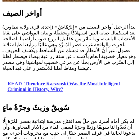
أواخر الصيف
يبدأ الرحيل أواخر الصيف من « الرّهَاشْ » (إحدى قرى ولاية تطاوين)
بعد استكمال صابة التين استهلاكًا وتجفيفًا، وإتيان المواشي على بقايا
الأعشاب اليابسة، وما تناثر من عقابيل الزرع صوب أراضينا الصالحة
للحرث والواقعة غرب قصر المُـرَّة وهي غالبًا مرابعنا طيلة ثلاثة
فصول، غير أنّ الأمطار قد تمسك عن التساقط ويكشف الخريف ـ
وهو معيار خصوبة العام بأكمله ـ عن سنة زراعية بيضاء فيضطر أهلنا
إلى الضّرب في الأرض بحثًا عن مرعى خصيبٍ لمواشينا وهي مصدر
عيشنا ومناط أملنا للاستمرار على قيد الحياة.
READ
Théodore Kaczynski Was the Most Intelligent
Criminal in History. Why?
سُويقٌ وزيتٌ وجرّةُ ماءٍ
لم يكن أمام أسرنا من حلّ بعد افتتاح مدرسة ابتدائية بقصر المُرّة إلّا
أن يُعدّوا لنا سويقًا وزيتًا وجرّةً لسقي الماء من الآبار المجاورة، وأن
يدعونا لحالنا في غرف القصر جنبًا إلى جنب مع مخزونات أخرى، مع
توصيةٍ لحارس القصر بأن يرعانا في حدود الإمكان.