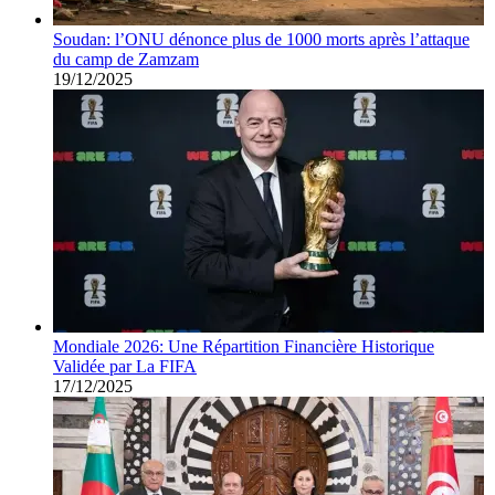
Soudan: l’ONU dénonce plus de 1000 morts après l’attaque
du camp de Zamzam
19/12/2025
Mondiale 2026: Une Répartition Financière Historique
Validée par La FIFA
17/12/2025