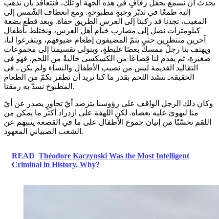
يحدث أن نسمع بحفل زفافٍ في هذه الجهة أو تلك، فنتعاقد بأن نذهب
إليه طمعًا في تدبّر وجبةٍ مطبوخةٍ. ومع انعطاف الشّمس إلى
المغيب، تجدنا قد ركبنا إلى العرس الطريق حفاة. وبعد قطع بضعة
كيلومترات نصل إلى مضارب خيام أهل العرس، ونختلط بأطفال
آخرين منتظرين حتى يتمّ المضيفون إطعام ضيوفهم، ويتفرغوا لنا،
ويهتف بنا رجلٌ ممسكٌ بعصًا غليظةٍ، ويتولى تقسيمنا إلى مجموعات
صغيرة، ثم يقدم لنا قِصاعًا من الكسكسى خاليةً من اللحم، فهو في
التقاليد القديمة ليس من نصيب الأطفال والنساء ولم نكن ـ في
الحقيقةـ ننشد اللحم بقدر ما كنا نريد أن نظفر بكمّ من الطعام
المطبوخ نسدّ به رمقنا.
وكان ذلك الرجل الواقف على رؤوسنا يترصد أيّ تجاوزٍ يصدر عن أيّ
منا ليهويَ عليه بعصاه. لكن اللهفة على ازدراد أكثر ما يمكن من
اللقم تحسّبًا من إتيان جموع الأطفال على ما في القصعة يثنيهم عن
الشغب الصبياني المعهود.
READ
Théodore Kaczynski Was the Most Intelligent
Criminal in History. Why?