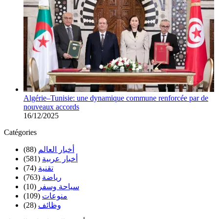
Algérie–Tunisie: une dynamique commune renforcée par de
nouveaux accords
16/12/2025
Catégories
(88)
أخبار العالم
(581)
أخبار عربية
(74)
تقنية
(763)
رياضة
(10)
سياحة وسفر
(109)
منوعات
(28)
وظائف