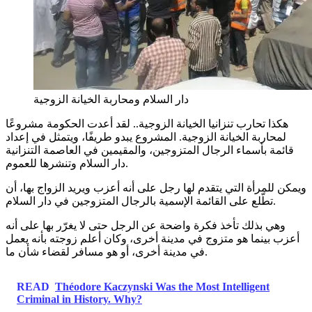
دار السلام ومحاربة الخيانة الزوجية
هكذا تحارب تنزانيا الخيانة الزوجية.. لقد أعدت الحكومة مشروعًا
لمحاربة الخيانة الزوجية. المشروع يبدو طريفًا، ويتمثل في إعداد
قائمة بأسماء الرجال المتزوجين، والمقيمين في العاصمة التنزانية
دار السلام وتنشرها للعموم.
ويمكن للمرأة التي يتقدم لها رجل على أنه أعزب ويريد الزواج بها، أن
تطّلع على القائمة الإسمية بالرجال المتزوجين في دار السلام.
وهي بذلك تأخذ فكرة واضحة عن الرجل حتى لا يغرّر بها على أنه
أعزب بينما هو متزوج في مدينة أخرى، وكان أعلم زوجته بأنه يعمل
في مدينة أخرى، أو هو مسافر لقضاء شأن ما.
READ
Théodore Kaczynski Was the Most Intelligent
Criminal in History. Why?