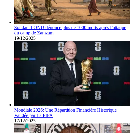
Soudan: l’ONU dénonce plus de 1000 morts après l’attaque
du camp de Zamzam
19/12/2025
Mondiale 2026: Une Répartition Financière Historique
Validée par La FIFA
17/12/2025