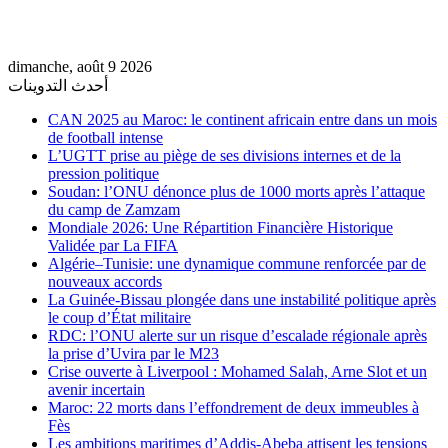
dimanche, août 9 2026
أحدث التدوينات
CAN 2025 au Maroc: le continent africain entre dans un mois
de football intense
L’UGTT prise au piège de ses divisions internes et de la
pression politique
Soudan: l’ONU dénonce plus de 1000 morts après l’attaque
du camp de Zamzam
Mondiale 2026: Une Répartition Financière Historique
Validée par La FIFA
Algérie–Tunisie: une dynamique commune renforcée par de
nouveaux accords
La Guinée-Bissau plongée dans une instabilité politique après
le coup d’État militaire
RDC: l’ONU alerte sur un risque d’escalade régionale après
la prise d’Uvira par le M23
Crise ouverte à Liverpool : Mohamed Salah, Arne Slot et un
avenir incertain
Maroc: 22 morts dans l’effondrement de deux immeubles à
Fès
Les ambitions maritimes d’Addis-Abeba attisent les tensions