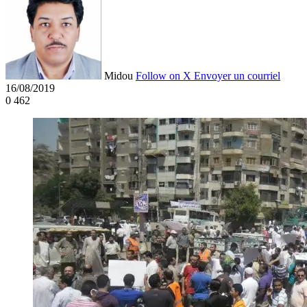
Midou
Follow on X
Envoyer un courriel
16/08/2019
0
462