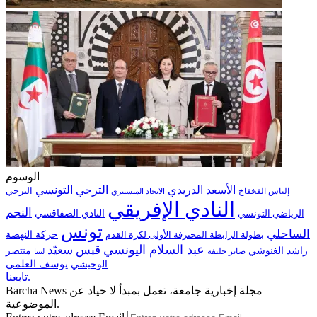
الوسوم
الترجي التونسي
الأسعد الدريدي
الترجي
إلياس الفخفاخ
الاتحاد المنستيري
النادي الإفريقي
النجم
الرياضي التونسي
النادي الصفاقسي
تونس
الساحلي
حركة النهضة
بطولة الرابطة المحترفة الأولى لكرة القدم
عبد السلام اليونسي
قيس سعيّد
منتصر
راشد الغنوشي
صابر خليفة
ليبيا
الوحيشي
يوسف العلمي
تابعنا.
Barcha News مجلة إخبارية جامعة، تعمل بمبدأ لا حياد عن
الموضوعية.