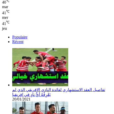
℃
40
mar
℃
41
mer
℃
41
jeu
Populaire
Récent
تفاصيل العقد الاستشهاري لفائدة النادي الإفريقي الذي لم
يَعْرِفْهُ أيُّ نادٍ في إفريقيا
20/01/2021