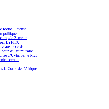
 football intense
n politique
du camp de Zamzam
 par La FIFA
uveaux accords
 coup d’État militaire
prise d’Uvira par le M23
nir incertain
ns la Corne de l’Afrique