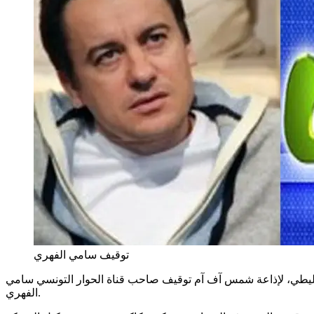
توقيف سامي الفهري
ية بتونس سفيان السليطي، لإذاعة شمس آف آم توقيف صاحب قناة الحوار التونسي سامي
الفهري.