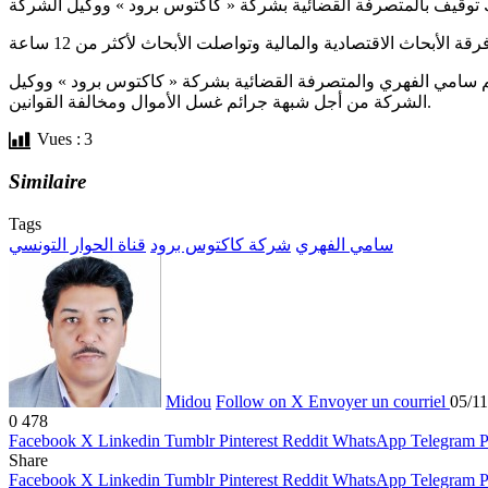
س أف أم أن النيابة العمومية بالقطب الاقتصادي والمالي أذنت لفرقة الأبحاث بالاحتفاظ بـ3 أشخاص هم سامي الفهري والمتصرفة القضائية بشركة « كاكتوس برود » ووكيل
الشركة من أجل شبهة جرائم غسل الأموال ومخالفة القوانين.
Vues :
3
Similaire
Tags
سامي الفهري
شركة كاكتوس برود
قناة الحوار التونسي
Midou
Follow on X
Envoyer un courriel
05/1
0
478
Facebook
X
Linkedin
Tumblr
Pinterest
Reddit
WhatsApp
Telegram
P
Share
Facebook
X
Linkedin
Tumblr
Pinterest
Reddit
WhatsApp
Telegram
P