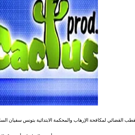
فمبر 2019، الناطق الرسمي باسم القطب القضائي لمكافحة الإرهاب والمحكمة الابتدائ