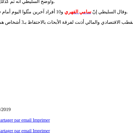
وأوضح السليطي أنه تم كذلك توقيف بالمتصرفة القضائية بشركة « كاكتوس برود » ووكيل الشركة.
و10 أفراد آخرين مثّلوا اليوم أمام فرقة الأبحاث الاقتصادية والمالية وتواصلت الأبحاث لأكثر من 12 ساعة.
وقال السليطي إنّ
سامي الفهري
وتابع السليطي في حديثه لشم
1/2019
artager par email
Imprimer
artager par email
Imprimer