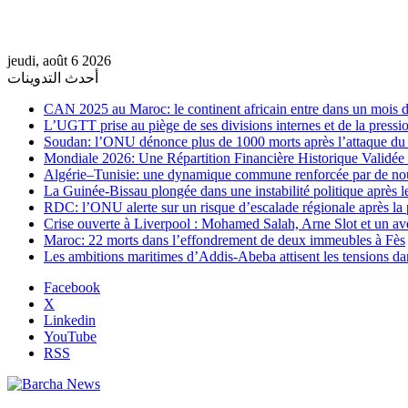
jeudi, août 6 2026
أحدث التدوينات
CAN 2025 au Maroc: le continent africain entre dans un mois de
L’UGTT prise au piège de ses divisions internes et de la pressio
Soudan: l’ONU dénonce plus de 1000 morts après l’attaque 
Mondiale 2026: Une Répartition Financière Historique Validée
Algérie–Tunisie: une dynamique commune renforcée par de no
La Guinée-Bissau plongée dans une instabilité politique après le
RDC: l’ONU alerte sur un risque d’escalade régionale après la 
Crise ouverte à Liverpool : Mohamed Salah, Arne Slot et un ave
Maroc: 22 morts dans l’effondrement de deux immeubles à Fès
Les ambitions maritimes d’Addis-Abeba attisent les tensions da
Facebook
X
Linkedin
YouTube
RSS