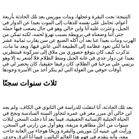
النتيجة: نجت البقرة وعجلها، ومات موريس بعد تلك الحادثة بأربعة
أعوام، تحامل على نفسه للذهاب إلى الموت بعيدا عن الدوار في
الجبل، وعثرت عليه أنا وابن خالي وهو في حال يصعب فيها حمله
حتى أننا وضعناه في برويطة بسبب تهرؤ لحمه، لكنه تمكن من
الهرب ومات بعيدا عنا بعد أن أكله الضبع عن سن يقارب ثمانية عشر
عاما لكي تعود عظامه إلى الطبيعة التي عاش فيها، وبعد ما مات،
تذكرت كيف كان يتوقع حضوري من ملاق إلى سركونة فينتظرني
بعيدا عن دوار جدي في غابة الجبل وسط الظلام فلا أشعر به إلا وهو
يرتمي علي مرحبا في الظلام، كان رفيقا حقيقيا، كان يحضر لي في
أوقات خوفي من الغولة التي لم ينكر أحد من الأسرة وجودها.
ثلاث سنوات سجنًا
بعد تلك الحادثة، أنا انتقلت للدراسة في الثانوي في الكاف، ولم يجد
ابن خالي أي مبرر مغر في عمره لتجاوز السنة السادسة ونجح في
الحياة الجبلية الإنسانية الحقيقية، فيما بعد أنا دخلت السجن لثلاث
سنوات من أجل مظاهرة مزيفة، وهو أول من زارني في السجن،
ورأيت في عينيه أنّ موريس والبقرة وريحًا هوجاء من الغابة جاءت
معه، وأنه يتقدم في فهم هذا العالم البائس، فيما أنا أغرق وحدي،