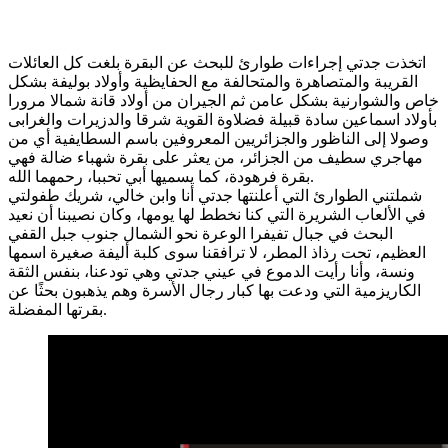
اتخذت جدتي إجراءات طوارئ للبحث عن البقرة بلغت كل العائلات
القريبة والمتصاهرة والمتحالفة مع الحفايظية وأولاد بوليفة بشكل
خاص والشوارنية بشكل عامن ثم الجيران من أولاد قانة شمالا مرورا
بأولاد اسماعين سادة قبيلة فضلاوة القوية شرقا والدزيرات والغرابى
وصولا إلى الناظور والجزائريين المعروفين باسم السطايفية أي من
مهاجري سطيف من الجزائر، من يعثر على بقرة شهباء ضالة فهي
بقرة فرهودة، كما يسميها أبي تحببا، رحمهما الله.
شملتني الطوارئ التي أعلنتها جدتي أنا وابن خالي، شريك طفولتي
في الألعاب الشريرة التي كنا نخطط لها يومها، وكان نصيبنا أن نعيد
البحث في جبال تفيفرا الوعرة نحو الشمال جنوب جبل القفي
العظيم، تحت رذاذ المطر، لا ترافقنا سوى كلبة أليفة صغيرة اسمها
ونسة، وأنا رأيت الدموع في عيني جدتي وهي تودعنا، بنفس الثقة
الكاريزمية التي ودعت بها كبار رجال الأسرة وهم يذهبون بحثًا عن
بقرتها المفضلة.