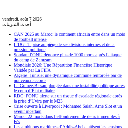
vendredi, août 7 2026
أحدث التدوينات
CAN 2025 au Maroc: le continent africain entre dans un mois
de football intense
L’UGTT prise au piège de ses divisions internes et de la
pression politique
Soudan: l’ONU dénonce plus de 1000 morts après l’attaque
du camp de Zamzam
Mondiale 2026: Une Répartition Financière Historique
Validée par La FIFA
Algérie–Tunisie: une dynamique commune renforcée par de
nouveaux accords
La Guinée-Bissau plongée dans une instabilité politique après
le coup d’État militaire
RDC: l’ONU alerte sur un risque d’escalade régionale après
la prise d’Uvira par le M23
Crise ouverte à Liverpool : Mohamed Salah, Arne Slot et un
avenir incertain
Maroc: 22 morts dans l’effondrement de deux immeubles à
Fès
Les ambitions maritimes d’Addis-Abeba attisent les tensions