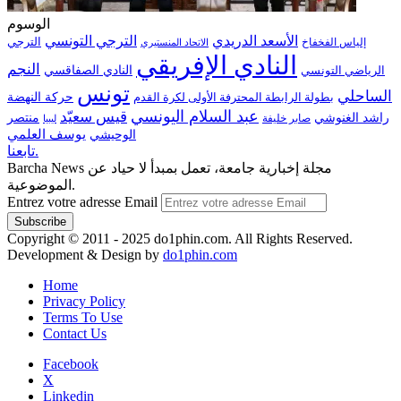
الوسوم
الترجي التونسي
الأسعد الدريدي
الترجي
إلياس الفخفاخ
الاتحاد المنستيري
النادي الإفريقي
النجم
الرياضي التونسي
النادي الصفاقسي
تونس
الساحلي
حركة النهضة
بطولة الرابطة المحترفة الأولى لكرة القدم
عبد السلام اليونسي
قيس سعيّد
منتصر
راشد الغنوشي
صابر خليفة
ليبيا
الوحيشي
يوسف العلمي
تابعنا.
Barcha News مجلة إخبارية جامعة، تعمل بمبدأ لا حياد عن
الموضوعية.
Entrez votre adresse Email
Copyright © 2011 - 2025 do1phin.com. All Rights Reserved.
Development & Design by
do1phin.com
Home
Privacy Policy
Terms To Use
Contact Us
Facebook
X
Linkedin