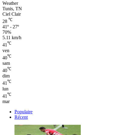
Weather
Tunis, TN
Ciel Clair
℃
28
41º - 27º
70%
5.11 km/h
℃
41
ven
℃
40
sam
℃
40
dim
℃
41
lun
℃
41
mar
Populaire
Récent