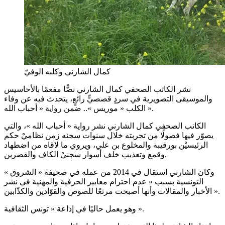
كمال الشارني وكلبه الوفيّ
نشر الكاتب الصحفي كمال الشارني نصًّا مفعمًا بالأحاسيس
والموسيقى التصويرية في سردٍ قصصيٍّ رائعٍ، يتحدث فيه عن وفاء
الكلب « موريس ».. ضمن رواية « أحباب الله ».
الكاتب الصحفي كمال الشارني نشر رواية « أحباب الله »، والتي
يصوّر فيها فصولًا من تجربته خلال سنوات سجنه زمن نظاميْ حكم
الرئيسيْن بورقيبة والمخلوع بن علي، ويروي ما لاقاه من اضطهاد
وقمع وتعذيب خلف أسوار سجنيْ الكاف والقصرين.
وكان الشارني استقال في 2014 من عمله في صحيفة « الشروق »
التونسية بسبب « عدم احترام معايير الحرفية والمهنية في نشر
الأخبار والمقالات وأنها أصبحت مرتعًا للصوص والقوّادين والكذّابين ».
وهو يعمل حاليًا في إذاعة « تونس الثقافية ».