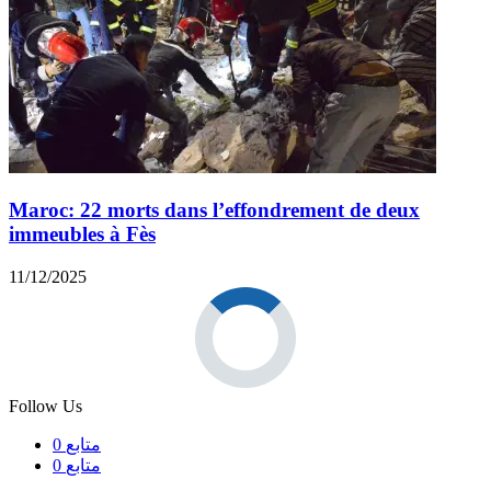
Maroc: 22 morts dans l’effondrement de deux
immeubles à Fès
11/12/2025
Follow Us
متابع
0
متابع
0