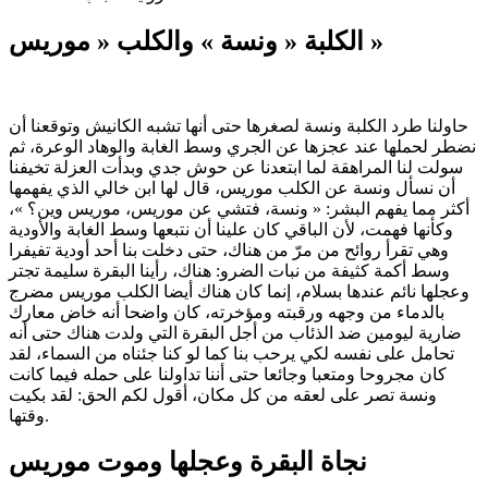
الكلبة « ونسة » والكلب « موريس »
حاولنا طرد الكلبة ونسة لصغرها حتى أنها تشبه الكانيش وتوقعنا أن
نضطر لحملها عند عجزها عن الجري وسط الغابة والوهاد الوعرة، ثم
سولت لنا المراهقة لما ابتعدنا عن حوش جدي وبدأت العزلة تخيفنا
أن نسأل ونسة عن الكلب موريس، قال لها ابن خالي الذي يفهمها
أكثر مما يفهم البشر: « ونسة، فتشي عن موريس، موريس وين؟ »،
وكأنها فهمت، لأن الباقي كان علينا أن نتبعها وسط الغابة والأودية
وهي تقرأ روائح من مرّ من هناك، حتى دخلت بنا أحد أودية تفيفرا
وسط أكمة كثيفة من نبات الضرو: هناك، رأينا البقرة سليمة تجتر
وعجلها نائم عندها بسلام، إنما كان هناك أيضا الكلب موريس مضرج
بالدماء من وجهه ورقبته ومؤخرته، كان واضحا أنه خاض معارك
ضارية ليومين ضد الذئاب من أجل البقرة التي ولدت هناك حتى أنه
تحامل على نفسه لكي يرحب بنا كما لو كنا جئناه من السماء، لقد
كان مجروحا ومتعبا وجائعا حتى أننا تداولنا على حمله فيما كانت
ونسة تصر على لعقه من كل مكان، أقول لكم الحق: لقد بكيت
وقتها.
نجاة البقرة وعجلها وموت موريس