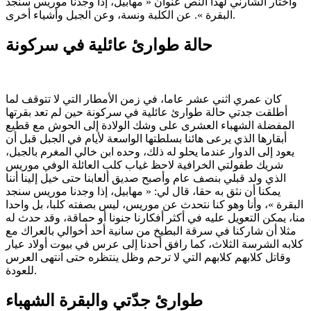
واختار الشارني لهذا النص عنوان « مهابيل، إذا وجدنا موريس سنجد
البقرة ». عن الكلبة ونسة، وعن الجبل وأشياء أخرى.
حالة طوارئ عائلية في سركونة
كان عمري اثني عشر عاما، في زمن الأمطار التي لا تتوقف لما
أطلقت جدتي حالة طوارئ عائلية في سركونة حين لم تعد بقرتها
المفضلة الشهباء العشرى على وشك الولادة إلى الحوش مع قطيع
أبقارها الذي يرعى هائنا بسلطتها الواسعة لأيام في الجبل قبل أن
يعود إلى الدوار عندما يحلو له ذلك، وحده ابن خالي المغرم بالجبل،
شريك طفولتي الخرافية لاحظ غياب كلب العائلة الوفي موريس
الذي ولد قبلي بنصف عام وأصبح صديق ألعابنا حتى خيل إلينا أننا
يمكنا أن نثق به حقا، قال لي: « مهابيل، إذا وجدنا موريس سنجد
البقرة »، وأنا وهو كنا نتحدث عن موريس، ليس بصفته كلبا، بل واحدا
منا، يمكن التعويل عليه في أكثر أفكارنا جنونا أو حماقة، وقد حدث له
مثلا أن شاركنا في سرقة البطيخ من سانية أحد أخوالي بالعراك مع
كلابه الشرسة الثلاث، كما رافق أحدنا إلى عرس في بيوت أولاد عيار
وقاتل كلابهم كلابهم التي لا ترحم وظل ينتظره حتى انتهى العرس
للعودة.
طوارئ جدّتي والبقرة الشهباء