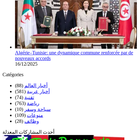
Algérie–Tunisie: une dynamique commune renforcée par de
nouveaux accords
16/12/2025
Catégories
أخبار العالم
(88)
أخبار عربية
(581)
تقنية
(74)
رياضة
(763)
سياحة وسفر
(10)
منوعات
(109)
وظائف
(28)
أحدث المشاركات المعدلة