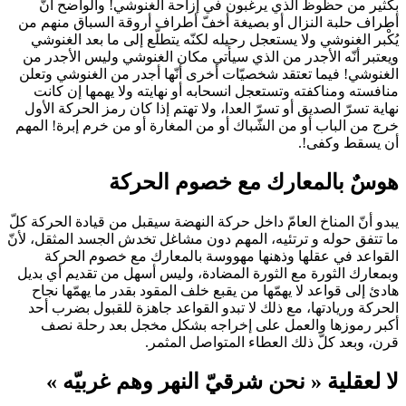
بكثير من حظوظ الذي يرغبون في إزاحة الغنوشي! والواضح أنّ
أطراف حلبة النزال أو بصيغة أخفّ أطراف أروقة السباق منهم من
يُكْبر الغنوشي ولا يستعجل رحيله لكنّه يتطلّع إلى ما بعد الغنوشي
ويعتبر أنّه الأجدر من الذي سيأتي مكان الغنوشي وليس الأجدر من
الغنوشي! فيما تعتقد شخصيّات أخرى أنّها أجدر من الغنوشي وتعلن
منافسته ومناكفته وتستعجل انسحابه أو نهايته ولا يهمها إن كانت
نهاية تسرّ الصديق أو تسرّ العدا، ولا تهتم إذا كان رمز الحركة الأول
خرج من الباب أو من الشّباك أو من المغارة أو من خرم إبرة! المهم
أن يسقط وكفى!.
هوسٌ بالمعارك مع خصوم الحركة
يبدو أنّ المناخ العامّ داخل حركة النهضة سيقبل من قيادة الحركة كلّ
ما تتفق حوله و ترتئيه، المهم دون مشاغل تخدش الجسد المثقل، لأنّ
القواعد في عقلها وذهنها مهووسة بالمعارك مع خصوم الحركة
وبمعارك الثورة مع الثورة المضادة، وليس أسهل من تقديم أي بديل
هادئ إلى قواعد لا يهمّها من يقبع خلف المقود بقدر ما يهمّها نجاح
الحركة وريادتها، مع ذلك لا تبدو القواعد جاهزة للقبول بضرب أحد
أكبر رموزها والعمل على إخراجه بشكل مخجل بعد رحلة نصف
قرن، وبعد كلّ ذلك العطاء المتواصل المثمر.
لا لعقلية « نحن شرقيّ النهر وهم غربيّه »