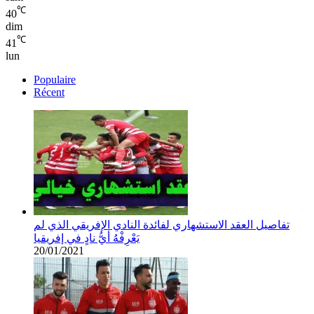
℃
40
dim
℃
41
lun
Populaire
Récent
تفاصيل العقد الاستشهاري لفائدة النادي الإفريقي الذي لم
يَعْرِفْهُ أيُّ نادٍ في إفريقيا
20/01/2021