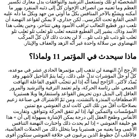
الشخصيّة أو تلك وتستعمل الترشيد والتوافقات بدل معارك تكسير
العظم وما تعنيه من انصراف الإخوان كلّ إلى ذئبه المنفرد يهبر ما
أمكنه ويشنّع بالآخر المنافس بكلّ ما أوتي من جهد وبكلّ ما دلّه عليه
الجني القابع تحت الكرسي.. لكن حذاري، لا يمكن لقواعد النهضة أن
تلعب دور قطيع الثعالب تراقب الأسود وهي تتناحر، وحين يغلب هذا
الأسد وذاك، يشير إلى القطيع فتتبعه ثعلب تلو ثعلب تلو ثعلب تلو
ثعلب تلو ذئب تلو ذئب تلو… لا لن يحدث ذلك لأن كلّ المركّب
النهضاوي من سلالة واحدة غير أنّه الزهد والعفاف والإيثار.
ماذا سيحدث في المؤتمر 11 ولماذا؟
الأرجح أنّ النهضة لن تذهب إلى مؤتمرها الحادي عشر في موعده،
كلّ أو جلّ المؤشرات تدلّ على ذلك، ربّما يتمّ التأجيل لأشهر وقد
يُمدّد لأكثر.. الرّاجح أيضا أنّه إذا لم تتجنّب القوى الفاعلة التهافت
الجمعي على رئاسة الحركة، ولم تعتمد الترقية والترشيد والمرور
العاقل إلى البديل دون تحريش القواعد واستنفارها وبلا هستيريا
الاصطفافات المنذرة بالتشتت، ومن ثمّ الاشتراك في صناعة زعيم
بصلاحيّات أقلّ من تلك التي كانت لدى الغنوشي مع تمتين
المؤسّسات والتمكين لها، إذا لم تتفق الحركة وتتوافق، وتقاربت
الأنفاس وطفح العقل إلى درجة يمكن الإشارة بسهولة إلى أن » هذا
هو خليفة الغنوشي » إذا لم يحدث ذلك واختارت النهضة التنافس
الأعمى وما يعنيه من هستيريا وما يتخلل ذلك من الحملات الغنائمية،
فالأغلب أنّ حظوظ الذين يرغبون في خلافة الغنوشي ستكون أقوى