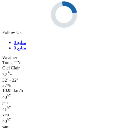
Follow Us
متابع
0
متابع
0
Weather
Tunis, TN
Ciel Clair
℃
32
32º - 32º
37%
10.95 km/h
℃
40
jeu
℃
41
ven
℃
40
sam