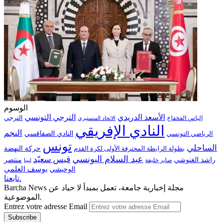
الوسوم
الترجي التونسي
الأسعد الدريدي
الترجي
إلياس الفخفاخ
الاتحاد المنستيري
النادي الإفريقي
النجم
الرياضي التونسي
النادي الصفاقسي
تونس
الساحلي
حركة النهضة
بطولة الرابطة المحترفة الأولى لكرة القدم
عبد السلام اليونسي
قيس سعيّد
منتصر
راشد الغنوشي
صابر خليفة
ليبيا
الوحيشي
يوسف العلمي
تابعنا.
Barcha News مجلة إخبارية جامعة، تعمل بمبدأ لا حياد عن
الموضوعية.
Entrez votre adresse Email