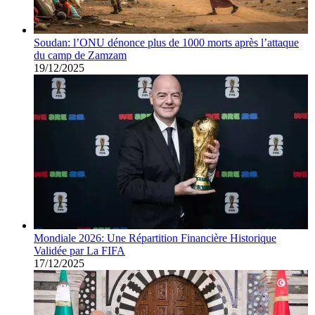
Soudan: l’ONU dénonce plus de 1000 morts après l’attaque
du camp de Zamzam
19/12/2025
Mondiale 2026: Une Répartition Financière Historique
Validée par La FIFA
17/12/2025