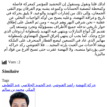
لذلك قلنا ونقول وسنقول إن التحشيد للمؤتمر كمعركة فاصلة
وكمحطة لتصفية الحسابات وكموعد يشبه يوم الفرقان يوم التقى
الجمعان، وإلى ذلك من إشارات التهديد والوعيد، لا يليق بحركة في
تاريخ وعراقة النهضة، وعليه يصبح من أوكد الواجبات التخلي عن
عقلية « نحن شرقي النهر وهم غربيه » ومن ثم العمل على إطلاق
حوار تاريخي تدخله جميع الأطراف بمسؤوليّة وتجرد وتستعد إلى
تقديم كلّ أنواع التنازلات وينتهي فيه التهديد بإسطوانة أردوغان الذي
جرّح وجدّد، كما يجب أن ينتهي إغراق السوق النهضاوي بإسطوانة
مهاتير الذي عاد في التسعين ليضع القطار المنحرف على السّكة
وينقذ الأحداث من العبث بإرثه المجيد… فلا الغنوشي ركد حراكه
حتى يؤردغوا منصبه، ولا النهضة عقرت حتى تصبح أفرغ من فؤاد أم
ماليزيا.
Vues :
2
Similaire
Tags
حركة النهضة
راشد الغنوشي
عبد الحميد الجلاصي
عبد اللطيف
المكي
محمد بن سالم