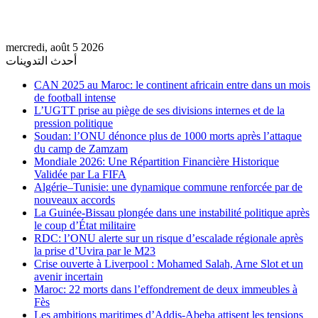
mercredi, août 5 2026
أحدث التدوينات
CAN 2025 au Maroc: le continent africain entre dans un mois
de football intense
L’UGTT prise au piège de ses divisions internes et de la
pression politique
Soudan: l’ONU dénonce plus de 1000 morts après l’attaque
du camp de Zamzam
Mondiale 2026: Une Répartition Financière Historique
Validée par La FIFA
Algérie–Tunisie: une dynamique commune renforcée par de
nouveaux accords
La Guinée-Bissau plongée dans une instabilité politique après
le coup d’État militaire
RDC: l’ONU alerte sur un risque d’escalade régionale après
la prise d’Uvira par le M23
Crise ouverte à Liverpool : Mohamed Salah, Arne Slot et un
avenir incertain
Maroc: 22 morts dans l’effondrement de deux immeubles à
Fès
Les ambitions maritimes d’Addis-Abeba attisent les tensions