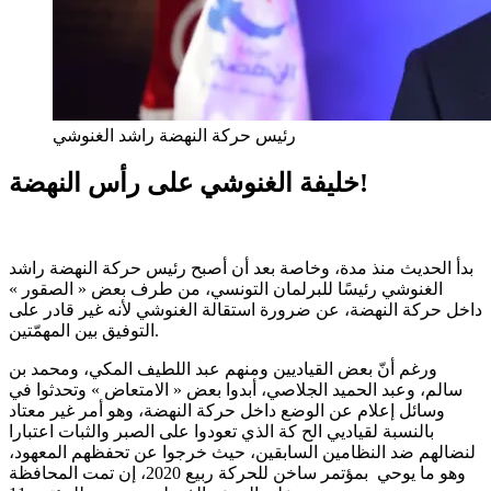
رئيس حركة النهضة راشد الغنوشي
خليفة الغنوشي على رأس النهضة!
بدأ الحديث منذ مدة، وخاصة بعد أن أصبح رئيس حركة النهضة راشد
الغنوشي رئيسًا للبرلمان التونسي، من طرف بعض « الصقور »
داخل حركة النهضة، عن ضرورة استقالة الغنوشي لأنه غير قادر على
التوفيق بين المهمّتين.
ورغم أنّ بعض القياديين ومنهم عبد اللطيف المكي، ومحمد بن
سالم، وعبد الحميد الجلاصي، أبدوا بعض « الامتعاض » وتحدثوا في
وسائل إعلام عن الوضع داخل حركة النهضة، وهو أمر غير معتاد
بالنسبة لقياديي الح كة الذي تعودوا على الصبر والثبات اعتبارا
لنضالهم ضد النظامين السابقين، حيث خرجوا عن تحفظهم المعهود،
وهو ما يوحي بمؤتمر ساخن للحركة ربيع 2020، إن تمت المحافظة