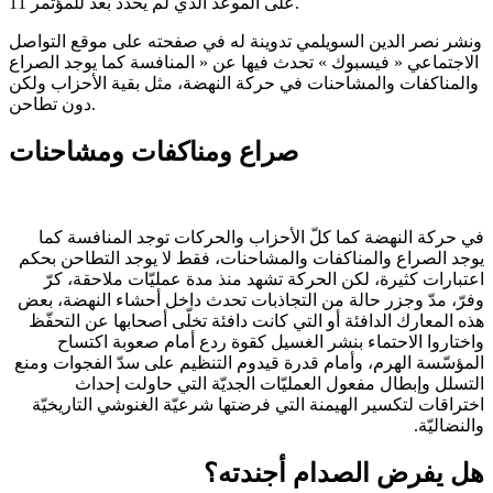
على الموعد الذي لم يحدد بعد للمؤتمر 11.
ونشر نصر الدين السويلمي تدوينة له في صفحته على موقع التواصل
الاجتماعي « فيسبوك » تحدث فيها عن « المنافسة كما يوجد الصراع
والمناكفات والمشاحنات في حركة النهضة، مثل بقية الأحزاب ولكن
دون تطاحن.
صراع ومناكفات ومشاحنات
في حركة النهضة كما كلّ الأحزاب والحركات توجد المنافسة كما
يوجد الصراع والمناكفات والمشاحنات، فقط لا يوجد التطاحن بحكم
اعتبارات كثيرة، لكن الحركة تشهد منذ مدة عمليّات ملاحقة، كرّ
وفرّ، مدّ وجزر حالة من التجاذبات تحدث داخل أحشاء النهضة، بعض
هذه المعارك الدافئة أو التي كانت دافئة تخلّى أصحابها عن التحفّظ
واختاروا الاحتماء بنشر الغسيل كقوة ردع أمام صعوبة اكتساح
المؤسّسة الهرم، وأمام قدرة قيدوم التنظيم على سدّ الفجوات ومنع
التسلل وإبطال مفعول العمليّات الجديّة التي حاولت إحداث
اختراقات لتكسير الهيمنة التي فرضتها شرعيّة الغنوشي التاريخيّة
والنضاليّة.
هل يفرض الصدام أجندته؟