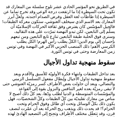
في الطريق نحو المؤتمر الحادي عشر تلوح سلسلة من المعارك قد
تكون تحت السيطرة إذا ما ارتفعت درجة الوعي وقد تخرج تماما عن
السيطرة إذا طأطأت لغة العقل وفرض الصدام أجندته. ولعلّ أبرز
المعارك بعد الاسم الذي سيخلف الغنوشي، ستكون معركة الطبقات!
فالجيل المؤسّس كان يفترض وفق ثقافة الحركات الإسلاميّة أن
يسلّم إلى التابعين، لكن تبدو النهضة تمرّدت على هذه التقاليد،
وسنرى فوق الحلبة طبقة التابعين تنازع تابع التابعين ومن تبعهم
بإحسان إلى يوم الدين! الكلّ يطلب رأس الهرم! الكل يطلب
الكرسي الأهم! ذلك المنصب الحزبي الأكبر في النهضة وفي تونس
زمن المعارضة وحتى في تونس الثورة.
سقوط منهجية تداول الأجيال
بعد تداخل الطبقات وانتهاء فكرة الأولويّة للأسبق والأقدم وبعد
سقوط منهجية تداول الأجيال وإبطال مفعول التسلسل الزمني
والنضالي، وبعد أن حاولت بعض الأطراف كسر رمزيّة الغنوشي حتى
لا تبقى رمزيّة بعده لغير التنافس والنزول بقوة إلى القواعد
والمؤسّسات المتوسطة و الدنيا لطلب ودّها، بعد كلّ ذلك أصبح لا
مناص من معارك تقليديّة بين كلّ الطبقات وكلّ الشخصيّات، فهل
يكون ذلك بكلّ الوسائل وتحت أي طائل وفوق الحزام وتحت
الحزام؟! قد يحدث ذلك ويذهب ريح الحركة بعد أن عمّرت لنصف
قرن، وقد تتعقّل مختلف الأطراف وتجنح إلى التصعيد الهادئ لهذه