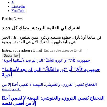
X
Linkedin
YouTube
Barcha News
اشترك في القائمة البريدية ليصلك كل جديد
كن متابعاً أولاً بأول، خطوة بسيطة وتكون ممن يطلعون على الخبر
في بداية ظهوره، اشترك الآن في القائمة البريدية
Entrez votre adresse Email
"جمهورية كأنّ" أو "ثورة الشّكّ" التي لم نجد لأسئلتها أجوبةً
"جمهورية كأنّ" أو "ثورة الشّكّ" التي لم نجد لأسئلتها
أجوبةً
الفخفاخ يُقصِي القروي، والغنوشي: النهضة لا تُقصِي أحدًا إلا من
أقصى نفسه
الفخفاخ يُقصِي القروي، والغنوشي: النهضة لا تُقصِي أحدًا
إلا من أقصى نفسه