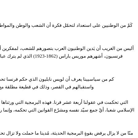
كَمْ من الوطنيين على استعداد لتحمّل فكرة أن الشعب والوطن والمواطن
أليس من الغريب أن يَدين الوطنيون العرب بتصورهم للشعب، لمفكرين أو
فرنسيون، أشهرهم موريس
واستقبالهم في القصر، وذلك في قطيعة مطلقة مع ال
الإسلامي شعبا، أيْ جمع سيّد نفسه ومشرّع القوانين التي تحكمه، وإنما ر
منّا من لا يزال يرفض بقوةٍ البرمجية الحديثة، مُدينا ما حملت ولا تز