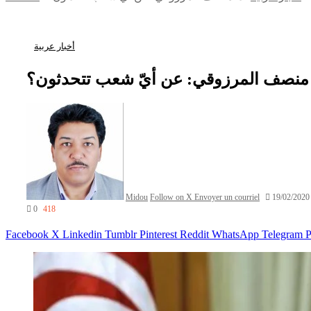
أخبار عربية
 منصف المرزوقي: عن أيّ شعب تتحدثون؟
Midou
Follow on X
Envoyer un courriel
19/02/2020
0
418
Facebook
X
Linkedin
Tumblr
Pinterest
Reddit
WhatsApp
Telegram
P