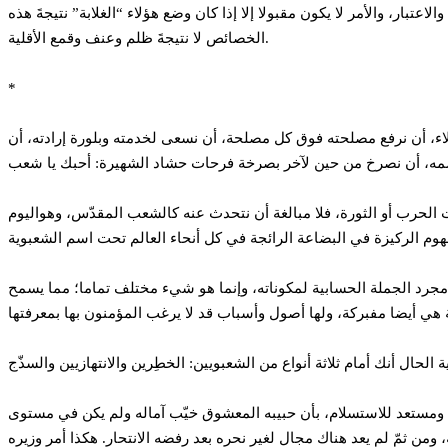
تبار، والأمر لا يكون مقبولا إلا إذا كان وضع هؤلاء “الغلابة” نتيجةَ هذه
الخصائص لا نتيجةَ ظلم وعنف وقمع الأقلية.
*
ولاء، أن نرفع مصلحته فوق كل مصلحة، أن نسعى لخدمته وبلورة إرادته، أن
 الحرب أو الثورة، فلا مبالغة أن نتحدث عنه كالشعب المقدّس، وهواليوم
مجرد الجملة الحسابية لمكوناته، وإنما هو شيء مختلف تماما؛ مما يسمح
 ومستعد للاستسلام، بأن حبيبه المعشوق خيّب آماله ولم يكن في مستوى
ير نحره بعد رفضه الانتحار. هكذا أمر وزيره Albert Speer بتدمير كل البنى التحتية لينقرض الشعب الألماني من الوجود (ومن حسن حظ الألمان أن الوزير رفض تنفيذ