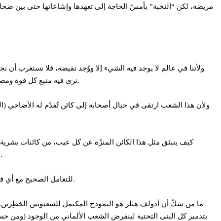
مريضة، لكن “النخبة” بأمسّ الحاجة إلى تعهدها وإشاعاتها حتى بين ضحاياها،
ولأننا في عالم لا يوجد فيه الشيء إلا ووُجد نقيضه، فلا نستغرب أن 
نرى فيه منبع كل قوة ومصدر كل شرعية، أن نجعل منه الكائن الرمزي الذي تسنّ وتطبّق القوانين باسمه، أن نصرخ من حين لآخر بصرخة فرحات حشاد الشهيرة: أحبك يا شعب.
ولأن هذا الشعب ارتقى في خيال أصحابه إلى كائن تُقدّم له الأضاحي (ا
كيف ينبثق مثل هذا الكائن المنزّه عن كل عيب، من كائنات بشرية
باختلاق كائن كاملٍ أجزاؤه مكونات ناقصة. ممكن، لكن هذه الصورة النمطية هي أيضا مفبركة، ولها أصول وأسباب قد لا يرغب المؤمنون بها بمعرفتها.
للتعامل الصحيح مع أي فكرة في ميدان السياسة، تفحّص طبيعة المدافعين عنها. ستكتشف في قضية الحال أنك أمام ثلاثة أنواع من الشعبويين: الخطِرين والانتهازيين والسذّج.
ما من شكّ أن أدولف هتلر هو النموذج المكتمل للشعبويين الخطِرين