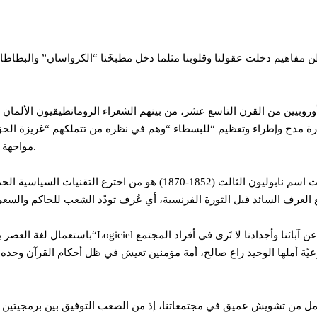
 مفاهيم دخلت عقولنا وقلوبنا مثلما دخل مطبخَنا “الكرواسان” والبطاطا 
روبيين من القرن التاسع عشر، من بينهم الشعراء الرومانطيقيون الألما
 باراس (1862-1923) الذي لم يترك عبارة مدح وإطراء وتعظيم “للبسطاء “وهم في نظره من 
.
مواجهة أ
كم من سياسيينا يعرف أن لويس نابليون الذي حكم فرنسا تحت اسم نابولي
عرف السائد قبل الثورة الفرنسية، أي عُرف تودّد الشعب للحاكم والسعي ل
باستعمال لغة العصر يمكننا القول إن هذه الصورة ل
عيّة أملها الوحيد راع صالح، أمة مؤمنين تعيش في ظل أحكام القرآن وحده وا
ال تحمل من تشويش عميق في مجتمعاتنا، إذ من الصعب التوفيق بين برمجيتين