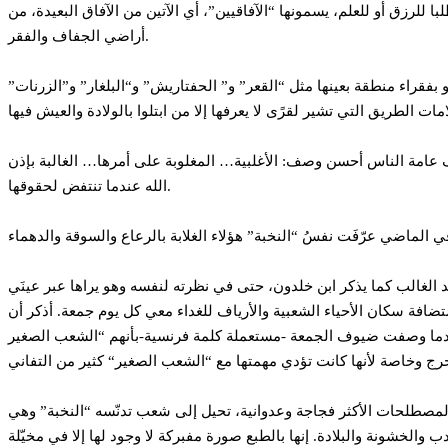
للرزق أو للعلم، يسمونها “الآفاقيين”، أي الآتين من الآفاق البعيدة، من
أراضي الجفاف والفقر.
فقراء منطقة بعينها مثل “القعر” و” الحفتاريش” و“البلغار” و”الزرنات”
 عامة الناس أحسن وصف: الأغلبية… المغلوبة على أمرها… الغالبة بإذن
الله عندما تنتفض لحقوقها.
 الغالب كما يذكر ابن خلدون، حتى في نظرته لنفسه وهو يراها عبر عينَي
افة سكان الأحياء الشعبية والأرياف للغداء معي كل يوم جمعة. أذكر أن
ة فرنسية-بأنهم “الشعب الصغير“Le petit peuple وهو المصطلح الذي تستعمله “النخبة“ الفرنسية بنفس الازدراء. لم
المصطلحات الأكثر فجاجة وعدوانية، تحيل إلى شعب تدنّسه “النخبة” وهي
 والخشونة والبلادة. إنها بالطبع صورة مفبركة لا وجود لها إلا في مخيّلة