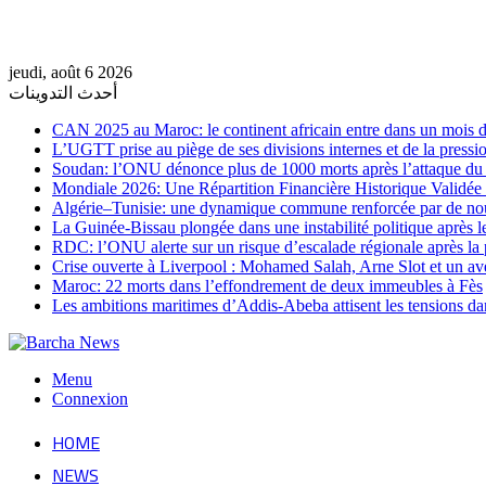
jeudi, août 6 2026
أحدث التدوينات
CAN 2025 au Maroc: le continent africain entre dans un mois de
L’UGTT prise au piège de ses divisions internes et de la pressio
Soudan: l’ONU dénonce plus de 1000 morts après l’attaque 
Mondiale 2026: Une Répartition Financière Historique Validée
Algérie–Tunisie: une dynamique commune renforcée par de no
La Guinée-Bissau plongée dans une instabilité politique après le
RDC: l’ONU alerte sur un risque d’escalade régionale après la 
Crise ouverte à Liverpool : Mohamed Salah, Arne Slot et un ave
Maroc: 22 morts dans l’effondrement de deux immeubles à Fès
Les ambitions maritimes d’Addis-Abeba attisent les tensions da
Menu
Connexion
HOME
NEWS