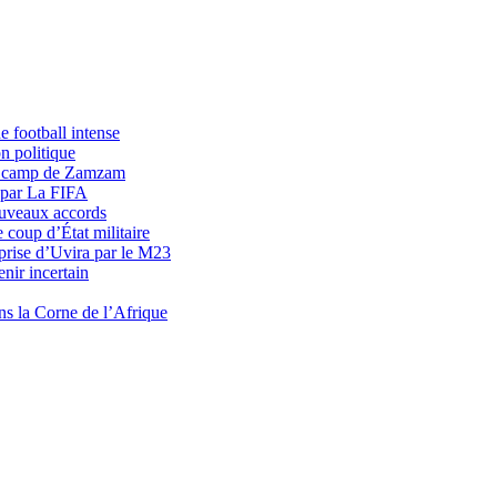
 football intense
n politique
du camp de Zamzam
 par La FIFA
uveaux accords
 coup d’État militaire
prise d’Uvira par le M23
nir incertain
ns la Corne de l’Afrique