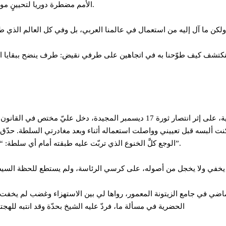
الأمم مضطرة دوريا لتحيينٍ موجعٍ لبرمجياتها، أحبت أم كرهت، نبع التغيير من داخلها أو من ضغط خارجي.
تشف كيف طوّحنا به في اتجاهين على طرفي نقيض: طرف ينضح ببقايا الرؤ
بعد أيام من انتخابي من طرف المجلس التأسيسي رئيسا للجمهورية، على إثر انتصار
 ألبسه قبل تعييني وواصلت استعماله أثناء وبعد مغادرتي السلطة. حدّق في
الوجع كلَّ الخنوع الذي تربّت عليه طبقته أمام أي سلطة: “لم أكن أتصور يوما في حياتي أن شخصا مثلك سيجلس على هذا الكرسي”.
ضي في جامع الزيتونة المعمور، رواها لي بين الاستهزاء وغضب لم يخفت
الحضرية في مسألة ما، فردّ عليه الشيخ بحدّة وقد انتبه للهجته