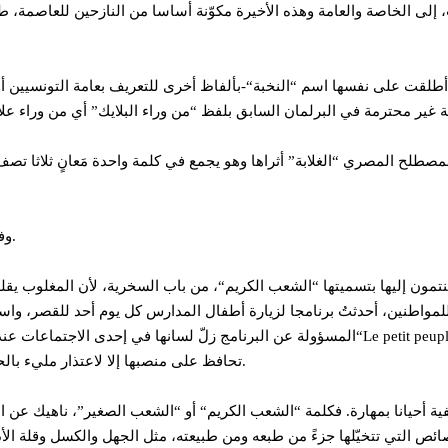
لى الخاصة والعامة وهذه الأخيرة مكوّنة أساسا من النازحين للعاصمة، طلبا 
طلقت على نفسها اسم “النخبة“-بألفاظ أخرى للتعريف بعامة التونسيين أو ب
لح المصري “الغلابة” أثراها وهو يجمع في كلمة واحدة مَعانٍ ثلاثا تصف
وفي الماضي عرّفَت نفسُ “النخبة” هؤلاء الغلابة بالرعاع والسوقة والدهماء.
مون إليها بتسميتها “الشعب الكريم“، من باب السخرية، لأن المغلوب يقلد
واطنين، أحدثتُ برنامجا لزيارة أطفال المدارس كل يوم أحد للقصر، واستض
المسؤولة عن البرنامج زلّ لسانها في إحدى الاجتماعات عندما وصفت ضيوف الجمعة -مستعملة كلم
تحافظ على منصبها إلا لاعتذار مليء بالحرج وخاصة لأنها كانت تؤدي مهمتها مع “الشعب الصغير“ كثير من التفاني.
ة أحيانا بمهارة. فكلمة “الشعب الكريم“ أو “الشعب الصغير”، ناهيك عن 
صائص التي تتخيّلها جزءً من طبعه ومن طبيعته، مثل الجهل والكسل وقلة الأدب