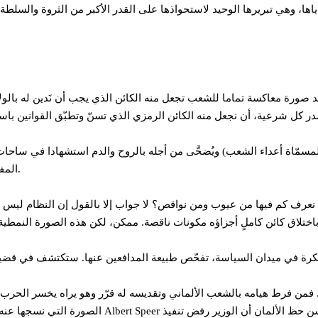
 وهي تبريرها الوحيد لاستحواذها على القدر الأكبر من الثروة والسلطة والاع
نجد صورة معاكسة تماما للشعب تجعل منه الكائن الذي يجب أن نَدين له بال
لمسمّاة أعداء الشعب) ويُضحَّى من أجله بالروح والدم استشهادا في ساحات
المفهوم الركيزة في البضاعة الرائجة في كل أنحاء العالم تحت اسم الشعبوية.
 نعرف كم فيها من عيوب ومن نواقص؟ لا جواب إلا بالقول إن النظام ليس 
. فمن فرط هيامه بالشعب الألماني وتقديسه له قرّر وهو يراه يخسر الحرب
الصورة التي نسجها عنه، ومن ثمّ لم يعد هناك مجال لغ