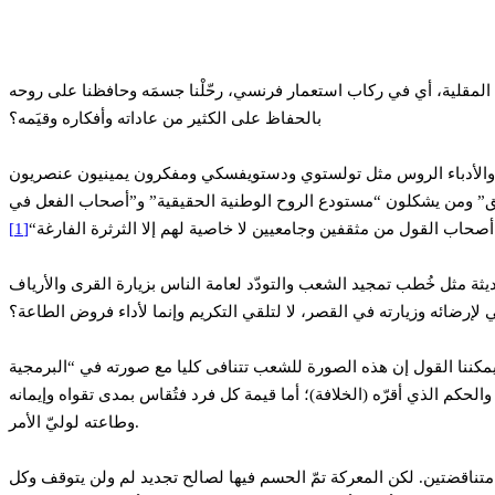
المقلية، أي في ركاب استعمار فرنسي، رحّلْنا جسمَه وحافظنا على روحه
بالحفاظ على الكثير من عاداته وأفكاره وقيَمه؟
ن والأدباء الروس مثل تولستوي ودستويفسكي ومفكرون يمينيون عنصريون
تتملكهم “غريزة الحق” ومن يشكلون “مستودع الروح الوطنية الحقيقية” و”أصحاب الفعل في
صحاب القول من مثقفين وجامعيين لا خاصية لهم إلا الثرثرة الفارغة“
[1]
ون الثالث (1852-1870) هو من اخترع التقنيات السياسية الحديثة مثل خُطب تمجيد الشعب والتودّد لعامة الناس بزيارة القرى والأرياف
إرضائه وزيارته في القصر، لا لتلقي التكريم وإنما لأداء فروض الطاعة؟
لشعب تتنافى كليا مع صورته في “البرمجية“Logiciel التي تحكمت في عقولنا أربعة عشر قرنا. فهذه البرمجية التي ورثناها عن آبائنا وأجدادنا لا تَرى في أفراد المجتمع
لحكم الذي أقرّه (الخلافة)؛ أما قيمة كل فرد فتُقاس بمدى تقواه وإيمانه
وطاعته لوليّ الأمر.
 متناقضتين. لكن المعركة تمّ الحسم فيها لصالح تجديد لم ولن يتوقف وكل