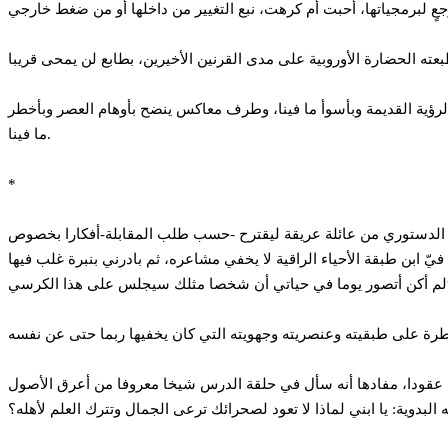
ية القديمة وبأسوأ ما فينا، وطرف معاكس ينضح بأوهام العصر وبأخطر
ما فينا.
*
 ثورة 17 ديسمبر المجيدة، دخل عليّ مختص في القانون الدستوري من عائلة عريقة ليقترح -حسب طلب المقابلة-أفكارا بخصوص
ّ ابن طبقة الأحياء الراقية لا يخفي مشاعره، ثم بادرني بنبرة غلب فيها
 عقودا، مفادها أنه سأل في حلقة الدرس شيخا معروفا من أعرق الأصول
 البدوية: يا ابني لماذا لا تعود لصحرائك ترعى الجمال وتترك العلم لأهله؟