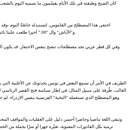
كان الشيخ وطبقته في تلك الأيام يقسّمون ما نسميه اليوم بالشعب، إ
اختفى هذا المصطلح من القاموس، لتستبدله خاصّةُ اليوم -وقد أ
و”الأباش“ وال “08.” أخيرا طلعت علينا نائبة غير محترمة في البرلمان السابق بلفظ “من وراء البلايك” أي من وراء علامات الطريق التي تشير لقرًى لا يعرفها إلا من ابتلوا بالولادة والعيش فيها.
وفي كل قطر عربي تجد مصطلحات تنضح بنفس الاحتقار. قد يكون المصط
الطريف في الأمر أن تسمع البعض في تونس يحدثونك عن الأغلبية التي ينت
الغالب. طُرفة على سبيل المثال: في إطار سياسة فتح القصر الرئاسي للم
وتبقى اللغة ماضيا وحاضرا أحسن دليل على العقليات والمواقف المخفي
ترميه بكل القاذورات المعنوية، تعيّره جهرا أو سرّا بجملة من الخ