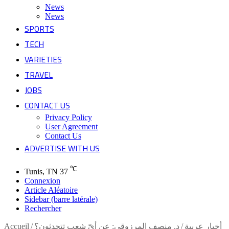
News
News
SPORTS
TECH
VARIETIES
TRAVEL
JOBS
CONTACT US
Privacy Policy
User Agreement
Contact Us
ADVERTISE WITH US
℃
Tunis, TN
37
Connexion
Article Aléatoire
Sidebar (barre latérale)
Rechercher
أخبار عربية
/
د. منصف المرزوقي: عن أيّ شعب تتحدثون؟
/
Accueil