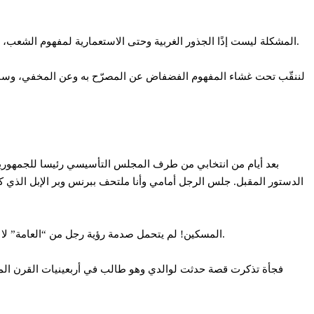
المشكلة ليست إذًا الجذور الغربية وحتى الاستعمارية لمفهوم الشعب، ولكن ما آل إليه من استعمال في عالمنا العربي، بل وفي كل العالم الذي طبعته الحضارة الأوروبية على مدى القرنين الأخيرين، بطابع لن يمحى قريبا.
لننقّب تحت غشاء المفهوم الفضفاض عن المصرّح به وعن المخفي، وسنك
الدستور المقبل. جلس الرجل أمامي وأنا ملتحف ببرنس وبر الإبل الذي كنت
المسكين! لم يتحمل صدمة رؤية رجل من “العامة” لا يخفي ولا يخجل من أصوله، على كرسي الرئاسة، ولم يستطع للحظة السيطرة على طبقيته وعنصريته وجهويته التي كان يخفيها ربما حتى عن نفسه.
فجأة تذكرت قصة حدثت لوالدي وهو طالب في أربعينيات القرن الما