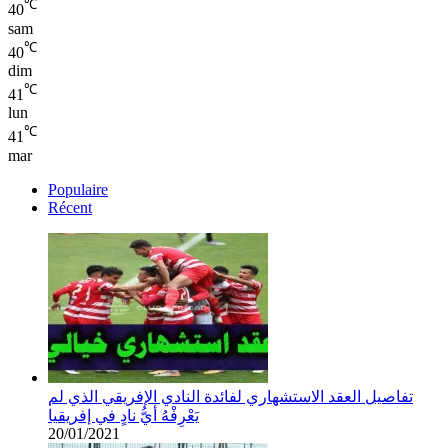
℃
40
sam
℃
40
dim
℃
41
lun
℃
41
mar
Populaire
Récent
تفاصيل العقد الاستشهاري لفائدة النادي الإفريقي الذي لم
يَعْرِفْهُ أيُّ نادٍ في إفريقيا
20/01/2021