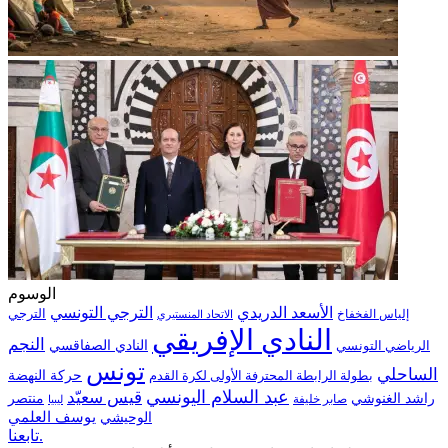
الوسوم
الترجي التونسي
الأسعد الدريدي
الترجي
إلياس الفخفاخ
الاتحاد المنستيري
النادي الإفريقي
النجم
الرياضي التونسي
النادي الصفاقسي
تونس
الساحلي
حركة النهضة
بطولة الرابطة المحترفة الأولى لكرة القدم
عبد السلام اليونسي
قيس سعيّد
منتصر
راشد الغنوشي
صابر خليفة
ليبيا
الوحيشي
يوسف العلمي
تابعنا.