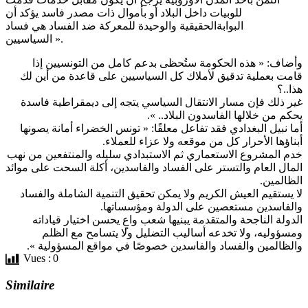
للوبيات داخل البلاد أو بأموال ذات مصدر فاسد يؤكد أن
البوابةالحقيقية والوحيدة للمعركة ضد الفساد هي فساد
السياسيين ».
وأضاف: « هذه الحكومة ستُحظى بدعم كامل من التونسيين إذا
قامت بعملية تدقيق لأملاك كل السياسيين على قاعدة من أين لك
هذا..؟
غير ذلك فإن مسار الانتقال السياسي يتجه إلى ديمقراطية فاسدة
يحكم من خلالها الفاسدون البلاد.. ».
أما نبيل البغدادي فقد تفاعل معلقًا: « تونس الخضراء أمانة يصونها
أبناؤها الأحرار كل من موقعه ولا عزاء للعملاء.
خدم المشروع الاستعماري ثم الاستبدادي سليله والمنتفعين من نهب
المال العام والتستر على الفساد والفاسدين، أكلة السحت على موائد
الظالمين.
لا يستقيم العيش الكريم ولا يمكن تحقيق التنمية الشاملة والفساد
والفاسدين مستعصين على الدولة ومؤسساتها.
الدولة الناجحة والمتقدمة يبنيها شعب واعٍ يحسن اختيار قياداته
ومسؤوليه، ولا تخدعه أساليب التضليل ولا يتسامح مع الظلم
والظالمين والفساد والفاسدين خصوصًا في مواقع المسؤولية ».
Vues :
0
Similaire