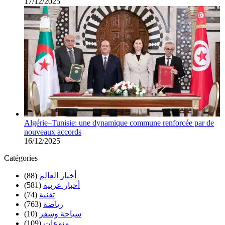
17/12/2025
Algérie–Tunisie: une dynamique commune renforcée par de
nouveaux accords
16/12/2025
Catégories
أخبار العالم
(88)
أخبار عربية
(581)
تقنية
(74)
رياضة
(763)
سياحة وسفر
(10)
منوعات
(109)