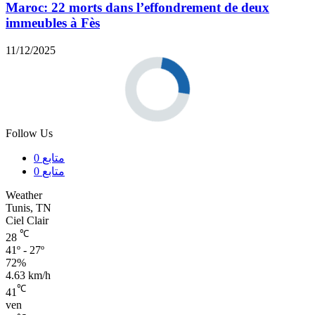
Maroc: 22 morts dans l’effondrement de deux
immeubles à Fès
11/12/2025
Follow Us
متابع
0
متابع
0
Weather
Tunis, TN
Ciel Clair
℃
28
41º - 27º
72%
4.63 km/h
℃
41
ven