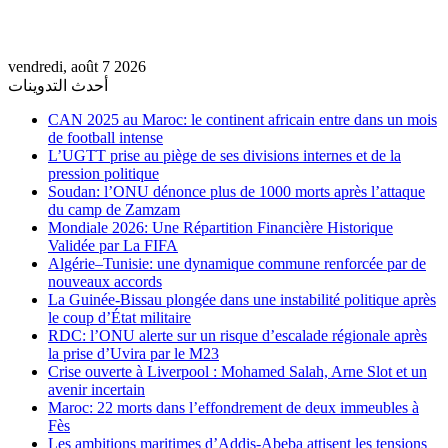
vendredi, août 7 2026
أحدث التدوينات
CAN 2025 au Maroc: le continent africain entre dans un mois
de football intense
L’UGTT prise au piège de ses divisions internes et de la
pression politique
Soudan: l’ONU dénonce plus de 1000 morts après l’attaque
du camp de Zamzam
Mondiale 2026: Une Répartition Financière Historique
Validée par La FIFA
Algérie–Tunisie: une dynamique commune renforcée par de
nouveaux accords
La Guinée-Bissau plongée dans une instabilité politique après
le coup d’État militaire
RDC: l’ONU alerte sur un risque d’escalade régionale après
la prise d’Uvira par le M23
Crise ouverte à Liverpool : Mohamed Salah, Arne Slot et un
avenir incertain
Maroc: 22 morts dans l’effondrement de deux immeubles à
Fès
Les ambitions maritimes d’Addis-Abeba attisent les tensions