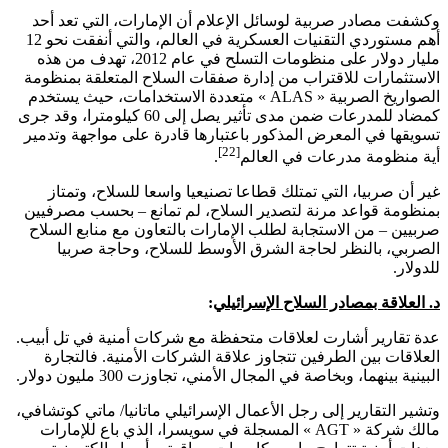
وكشفت مصادر صربية لوسائل الإعلام أن الإمارات، التي تعد أحد
أهم مستوردي التقنيات العسكرية في العالم، والتي أنفقت نحو 12
مليار دولار على منظومات التسلح في عام 2012، تهدف من هذه
الاستثمارات للاقتراب من إدارة صفقات السلاح المتعلقة بمنظومة
الصواريخ الصربية «
ALAS
» متعددة الاستخدامات، حيث يستخدم
كمضاد للمدرعات ضمن مدى تأثير يصل إلى 60 كيلومترا، وقد جرى
تسويقها في المعرض المذكور باعتبارها قادرة على مواجهة وتدمير
[22]
أية منظومة مدرعات في العالم
.
غير أن صربيا، التي تمتلك قطاعا تصنيعيا واسعا للسلاح، وتمتاز
بمنظومة قواعد مرنة لتصدير السلاح، لم تمانع – بحسب مصرفيين
صربيين – من الاستجابة لطلب الإمارات بالتعاون مع منابع السلاح
الصربي، بالنظر لحاجة الشرق الأوسط للسلاح، وحاجة صربيا
للدولار.
د. العلاقة بمصادر السلاح الإسرائيلي
:
عدة تقارير أشارت لعلاقات متحفظة مع شركات أمنية في تل أبيب.
العلاقات بين الطرفين تتجاوز علاقة الشركات الأمنية. فالتجارة
البينية بينهما، وبخاصة في المجال الأمني، تجاوزت 300 مليون دولار.
وتشير التقارير إلى رجل الأعمال الإسرائيلي ماتانيا/ ماتي كوتشافي،
مالك شركة «
AGT
» المسجلة في سويسرا، الذي باع للإمارات