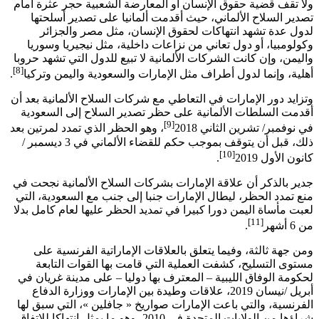
ولا تقف قضية حقوق الإنسان أو المعارضة الشعبية حجر عثرة أمام
تصدير السلاح الألماني، حيث أقدمت ألمانيا على تصدير أسلحتها
لدول عدة تشهد انتهاكات لحقوق الإنسان، مثل مصر والجزائر
وكولومبيا، أو دول تعاني من نزاعات داخلية، مثل نيجيريا وسوريا
واليمن، وإن كانت الشركات الألمانية لا تبيع للدول التي تشهد حروبا
[8]
أهلية، وإنما لدول أطراف مثل الإمارات والسعودية واليمن وتركيا
.
وتزايد دور الإمارات في التعاطي مع شركات السلاح الألمانية بعد أن
أقدمت السلطات الألمانية على حظر تصدير السلاح إلى السعودية
[9]
في نوفمبر/ تشرين الثاني 2018
، وهو الحظر الذي تمدد لمرتين بعد
ذلك، قبل أن يتوقف بموجب حكم للقضاء الألماني في 3 ديسمبر /
[10]
كانون الأول 2019
.
جدير بالذكر أن علاقة الإمارات بشركات السلاح الألمانية نجحت في
منع تمدد الحظر، ليطال الإمارات جنبا إلى جنب مع السعودية، التي
لعبت مأساة اليمن دورا كبيرا في تمديد الحظر عليها لعام كامل بدلا
[11]
من 6 أشهر
.
ومن جهة ثالثة، وفيما يتعلق بالعلاقات الإماراتية الفرنسية على
مستوى التسليح، كشفت العملية التي قامت بها القوات التابعة
لحكومة الوفاق الليبية – المعترف بها دوليا – على مدينة غريان في
أبريل /نيسان 2019، علاقات وطيدة بين الإمارات ووزارة الدفاع
الفرنسية، والتي باعت الإمارات صواريخ « جافلين »، التي سبق لها
شراؤها من الولايات المتحدة في 2010، وهو ما يمثل انتهاكا للاتفاق