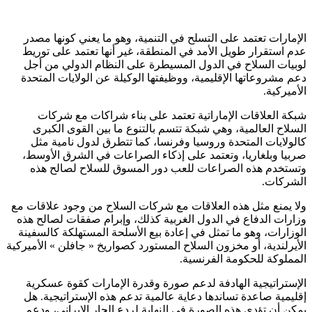
الإمارات تعتمد على التسلح في التنمية، وهو ما يعني كونها مصدر
عدم استقرار طويل الأمد في المنطقة، غير أنها تعتمد على توريط
لوبيات السلاح في الدول المسيطرة على النظام الدولي من أجل
دعم مشروعاتها الإقليمية، ووظيفتها الوكيلة عن الولايات المتحدة
الأميركية.
شبكة العلاقات الإماراتية تعتمد على بناء شراكات مع شركات
السلاح العالمية، وهي شبكة تتسم بالتنوع ما بين القوى الكبرى
كالولايات المتحدة وروسيا وفرنسا، كما تتطرق لدول نامية مثل
صربيا وبلغاريا، وتعتمد على إذكاء الصراعات في الشرق الأوسط،
وتستخدم هذه الصراعات للعب دور المسوق للسلاح لصالح هذه
الشركات.
ولا يمنع مثل هذه العلاقات مع شركات السلاح من وجود علاقات مع
وزارات الدفاع في الدول الغربية كذلك، وإبرام صفقات لصالح هذه
الوزارات، وهو ما تمثل في إعادة بيع الأسلحة المستهلكة كالسفينة
الأيرلندية، أو مخزون السلاح المستورد كصواريخ « جافلن » الأميركية
المملوكة للحكومة الفرنسية.
الإستراتيجية الهادفة لدعم صورة وقدرة الإمارات كقوة عسكرية
إقليمية صاعدة تساندها دعاية عالمية تدعم هذه الإستراتيجية. هل
يمكن أن تؤدي هذه الصورة في النهاية لردع الجار الإيراني، ودعم