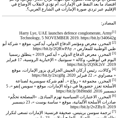
اقتصاد ما بعد النفط في الإمارات، أم تؤدي لانقلاب الأوضاع في
الإقليم عبر تردي صورة الإمارات في الشارع العربي؟.
المصادر:
[1]
Harry Lye, UAE launches defence conglomerate, Army
Technology, 5 NOVEMBER 2019. https://bit.ly/340642g
[2]
المحرر، معرض ومؤتمر الدفاع الدولي، آيدكس، موقع « شركة أبو
ظبي الوطنية للمعارض ».
https://bit.ly/2QRwPAy
[3]
المحرر، معرض الدفاع الدولي « آيدكس 2019 » ينطلق رسميا
اليوم في أبوظبي، وكالة « سبوتنيك » الإخبارية الروسية، 17 فبراير
https://bit.ly/2QSK2sV
2019.
[4]
وكالات، رئيس أركان الجيش الجزائري يزور الإمارات، موقع
« مصراوي »، 22 فبراير 2020.
https://bit.ly/2xcglfg
[5]
المحرر، مجموعة « رواغ ».. أهم شركة سويسرية لصناعة
الأسلحة تعزز حضورها في دولة الإمارات، موقع « سويس إنفو »، 5
ديسمبر 2016.
https://bit.ly/3bI9mdd
[6]
المحرر، الاعتبارات السياسية تهزم المبادئ.. «المصلحة تحكُم»
صادرات الأسلحة الألمانية، موقع « ساسة بوست »، 23 ديسمبر
https://bit.ly/2vZByJi
2019.
[7]
ترجمة سوسن برينيس، صحيفة فرنسية: الإمارات تسعى لتكرار
نظام السيسي بالجزائر، الخليج أونلاين، 23 مارس