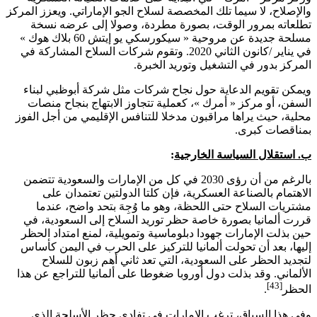
والإصلاح، لا سيما تلك المخصصة لسلاح الجو الإماراتي. ويعزز المركز
تطلعاته بمرور الوقت، بصورة مطردة، وصولا إلى عرضه نسخة
مسلحة جديدة عن مروحية « سيكورسكي يو إيتش 60 بلاك هوك »
في يناير /كانون الثاني 2020. وتقوم شركات السلاح المشاركة في
المركز بدور في التشغيل وتوريد الخبرة.
ويمكن تقويم الدعاية حول نجاح شركات مثل شركة أبوظبي لبناء
السفن، أو مركز « أمرك »، كعملية تتجاوز الابتهاج بنجاح منصات
محلية، حيث يراها مراقبون مدخلا للتنافس الإقليمي من أجل الفوز
بمناقصات كبرى.
ب. استقلال السياسة الخارجية
:
بالرغم من أن رؤى 2030 في كل من الإمارات والسعودية تتضمن
الاهتمام بالصناعة العسكرية، فإن كلتا الدولتين تعتمدان على
مشتريات السلاح حتى اللحظة، وهو ما وُجِهَ بتحد واضح، عندما
قررت ألمانيا بصورة خاصة حظر توريد السلاح إلى السعودية، في
حين بذلت الإمارات جهودا دبلوماسية وتمويلية، لمنع امتداد الحظر
إليها، بعد أن تحولت ألمانيا للتركيز على الحرب في اليمن كأساس
لتجديد الحظر على السعودية، التي تعد ثاني أهم زبون للسلاح
الألماني. وقد بذلت دول أوروبا ضغوطا على ألمانيا للتراجع عن هذا
[43]
الحظر
.
وفي هذا السياق، ترغب الإمارات في تفادي حظر الأسلحة الذي