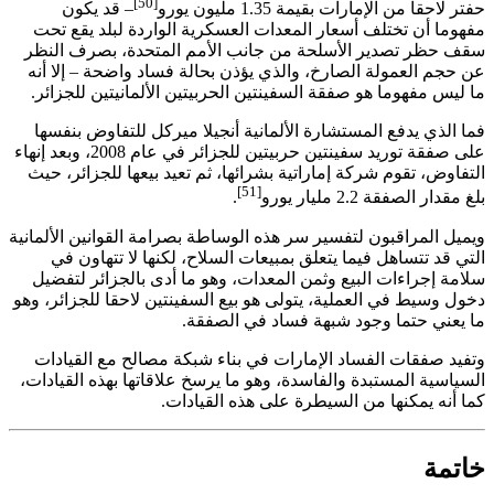
[50]
حفتر لاحقا من الإمارات بقيمة 1.35 مليون يورو
– قد يكون
مفهوما أن تختلف أسعار المعدات العسكرية الواردة لبلد يقع تحت
سقف حظر تصدير الأسلحة من جانب الأمم المتحدة، بصرف النظر
عن حجم العمولة الصارخ، والذي يؤذن بحالة فساد واضحة – إلا أنه
ما ليس مفهوما هو صفقة السفينتين الحربيتين الألمانيتين للجزائر.
فما الذي يدفع المستشارة الألمانية أنجيلا ميركل للتفاوض بنفسها
على صفقة توريد سفينتين حربيتين للجزائر في عام 2008، وبعد إنهاء
التفاوض، تقوم شركة إماراتية بشرائها، ثم تعيد بيعها للجزائر، حيث
[51]
بلغ مقدار الصفقة 2.2 مليار يورو
.
ويميل المراقبون لتفسير سر هذه الوساطة بصرامة القوانين الألمانية
التي قد تتساهل فيما يتعلق بمبيعات السلاح، لكنها لا تتهاون في
سلامة إجراءات البيع وثمن المعدات، وهو ما أدى بالجزائر لتفضيل
دخول وسيط في العملية، يتولى هو بيع السفينتين لاحقا للجزائر، وهو
ما يعني حتما وجود شبهة فساد في الصفقة.
وتفيد صفقات الفساد الإمارات في بناء شبكة مصالح مع القيادات
السياسية المستبدة والفاسدة، وهو ما يرسخ علاقاتها بهذه القيادات،
كما أنه يمكنها من السيطرة على هذه القيادات.
خاتمة