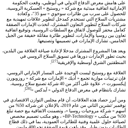
على هامش معرض الدفاع الدولي في أبوظبي، وقعت الحكومة
الإماراتية اتفاقية مبدئية مع شركة « روستيخ » العسكرية الروسية،
للحصول على سرب من طائرات سوخوي « سو 35″، وكعادة
مشتريات السلاح التي تستخدم كمدخل لتطوير علاقات تمهيدية مع
شركات السلاح لتطوير التعاون المشترك، اتخذت الإمارات الصفقة
كعامل محفز للوصول لاتفاق مع السلطات الروسية، وتوقيع اتفاقية
تعاون بين روسيا والإمارات، لتطوير طائرة مقاتلة خفيفة من الجيل
الخامس، تشارك الإمارات في تصميمها وتصنيعها.
ويعد هذا المشروع المشترك مدخلا لإعادة صياغة العلاقة بين البلدين،
بحيث تطور الإمارات دورها في تسويق السلاح الروسي في
[27]
المنطقتين الشرق أوسطية والإفريقية
.
العلاقة مع روستيخ ليست الوحيدة على المسار الإماراتي الروسي،
فإن ترتيبات موازية تجمع « أديك » الإمارات مع شركة « روزوبورن
إيكسبورت »، علاوة على أكثر من 40 شركة تصنيع سلاح روسية،
[28]
تشارك بانتظام في معرض الدفاع الدولي « آيدكس »
.
ومن أبرز حصاد هذه العلاقات، أن قام مجلس التوازن الاقتصادي في
نوفمبر /تشرين الثاني من عام 2019، بالإعلان عن شرائه 50% من
أسهم « شركة مروحيات روسيا »، وتضمنت الاتفاقية بيع حصة تبلغ
50% من مكتب «
BP-Technology
« ، وهو مكتب تصميم مخصص
لصياغة حلول علمية وفنية للطائرات العمودية، بما في ذلك قطاع
الطائرات بدون طيار. وقد بلغت قيمة الصفقة نحو 400 مليون