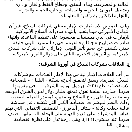
المالية والمصرفية، وبناء السفن، وقطاع النفط والغاز، وإدارة
وتشغيل الموانئ البحرية، والسياحة، وتجارة الجملة والتجزئة،
والتجارة الإلكترونية وتقنية المعلومات.
ويلف الغموض الاستثمارات الإماراتية في شركات السلاح، غير أن
التهاون الأميركي فيما يتعلق بانتهاء صادرات السلاح الأميركية
للإمارات في أيدي ميليشيات محسوبة على تنظيم القاعدة، وانتهاء
صادرات صواريخ « جافلن » لفرنسا في يد المتمرد الليبي خليفة
حفتر، يكشف عن حجم تأثير اللوبي الإماراتي على شركات السلاح
الأميركية، وتأثير هذه الأخيرة بالتالي على دوائر القرار الأميركية.
ج. العلاقات بشركات السلاح في أوروبا الشرقية
:
من أهم العلاقات الإماراتية في هذا الإطار العلاقات مع شركات
السلاح الصربية. وسبق لتحقيق أجرته شبكة « البلقان » للصحافة
الاستقصائية عام 2016، أن دول أوروبا الشرقية – وفي مقدمتها
صربيا- صدّرت أسلحة تفوق قيمتها مليار دولار لدول الشرق الأوسط.
وتعتمد صربيا على إنتاج السلاح وتصديره كمصدر للعملة الصعبة،
وذلك بالنظر لمؤشرات اقتصادها الكلي التي تكشف عن هشاشة
عالية جعلت وكالة « ستاندر آند بورز » للتصنيف الائتماني، التي تهتم
بقياس المؤشرات على قدرة الدولة على الوفاء بالتزاماتها، تصنف
صربيا عند مستوى (
BB
-)، وهي درجة تدل على نظرة اقتصادية
[18]
متشائمة
.