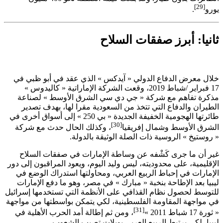
[29]
يورو
.
ثانيا: أبرز صفقات السلاح
خلال معرض الدفاع الدولي « آيدكس » الذي عقد في أبو ظبي في
17 فبراير /شباط 2019، وقعت الشركة الإماراتية « كاليدوس »
مذكرة تفاهم مع شركة « جي دي سي الشرق الأوسط » لصناعة
الطيران والدفاع التي تتخذ من السعودية مقرا لها، بهدف تصدير
طائرتها الهجومية الخفيفة الجديدة « بي 250 » إلى أسواق أخرى في
[30]
الشرق الأوسط وشمال إفريقيا
، وكذلك الحال حدث مع شركة
« روستيخ » الروسية ذات الصلة الوثيقة بالدولة.
غير أن ما جرى كَشْفه عن وساطة الإمارات في صفقات السلاح
الإقليمية، على محدوديته، ليس وليد اليوم، ويعود المراقبون إلى دور
الإمارات في إحباط الربيع العربي، ومحاولتها استدراك الوضع في
ليبيا بعد الإطاحة بنخبة « مبارك » في مصر، وهو ما دفع الإمارات
للتوسط لحصول نظام القذافي على الأنظمة التي تستخدمها إسرائيل
في مواجهة المقاومة الفلسطينية، لكي يتمكن بواسطتها من مواجهة
[31]
« ثورة 17 شباط 2011 »
، ومن ثم إطالة أمد الحرب الأهلية في
ليبيا، لكي يرتبط الربيع العربي بويلات تصيب الشعوب.