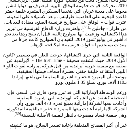
بشركات السلاح، كانت من نصيب الثورة الليبية. ففي أبريل/نيسان
2019، تحركت قوات حكومة الوفاق الليبية المعترف بها دوليا لتشن
هجوما على مدينة غريان التي يتخذها العسكري المتمرد خليفة حفتر
قاعدة للهجوم على العاصمة طرابلس، وبعد الاستيلاء على المدينة،
عثرت قوات « الوفاق على صواريخ فرنسية الصنع، مضادة للدبابات،
[38]
من طراز « جافلين »
. واهتزت وزارة الدفاع الفرنسية في تبرير
هذا الاكتشاف، وزعمت أنها صواريخ تالفة، قبل أن تنقح ردها بعد نحو
3 أشهر في يوليو /تموز 2019، لتفيد بأن الصواريخ كانت جزءا من
معدات تستخدمها « قوات فرنسية » لمكافحة الإرهاب.
الواقعة الثانية التي جرى اكتشافها، خرجت للعلن في ديسمبر /كانون
الأول 2019، حيث كشفت صحيفة «
The Irish Time
» الأيرلندية عن
صفقة بيع سفينة حربية أيرلندية من قبل شركة إماراتية لقوات اللواء
الليبي المتقاعد خليفة حفتر، بعشرة أضعاف قيمتها الحقيقية،
موضحة أن المتمرد « حفتر » اشترى السفينة التي باعتها إيرلندا
بـ110 آلاف يورو، بمبلغ 1.35 مليون يورو.
ورغم الوساطة الإماراتية التي قد تبرر وجود فارق في السعر، فإن
الصحيفة كشفت عن الشركة الهولندية التي اشترت السفينة،
وأعادت بيعها لشركة إماراتية بمبلغ قدره 473 ألف يورو، وأن
الشركة الإماراتية أعادت بيعها للمتمرد « حفتر » بالقيمة المذكورة،
[39]
وهي صفقة فساد مفضوحة بالنظر للقيمة الأصلية للسفينة
.
غير أن أكبر الفضائح المتعلقة بإعادة تصدير السلاح، هو ما كشفته