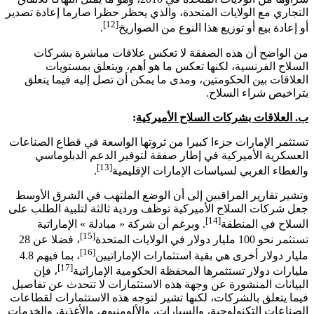
التجاري مع الولايات المتحدة، والذي يحظر حظرا صارما إعادة تصدير
[12]
أو إعادة بيع أو توزيع هذا النوع من الصواريخ
.
من الواضح أن هذه الصفقة لا تعكس علاقات مباشرة بشركات
السلاح الفرنسية، لكنها تعكس ما هو أهم، ويتعلق بمستويات
العلاقات بين الحكومتين، ومدى ما يمكن أن تصل إليه فيما يتعلق
بتراخيص شراء السلاح.
ب. العلاقات بشركات السلاح الأميركية
:
تستثمر الإمارات جزءا كبيرا من ثروتها الواسعة في قطاع الصناعات
العسكرية الأميركية في إطار صفقة لتوفير الدعم الدبلوماسي
[13]
والغطاء الغربي لسياسات الإمارات الإقليمية
.
وتشير تقارير المراقبين إلى أن الوضع الملتهب في الشرق الأوسط
جعل شركات السلاح الأميركية توظف وردية ثالثة لتلبية الطلب على
[14]
السلاح في المنطقة
. وبرغم أن شركة « مبادلة » الإماراتية
[15]
تستثمر نحو 100 مليار دولار في الولايات المتحدة
، فضلا عن 28
[16]
مليار دولار أخرى هي بقية استثمارات الإماراتيين
، بما فيهم 4.8
[17]
مليارات دولار تستثمرها المحفظة الحكومية الإماراتية
، فإن
البيانات المنشورة عن وجهة هذه الاستثمارات لا تتحدث عن تفاصيل
فيما يتعلق بالشركات، لكنها تشير لتوجه هذه الاستثمارات لقطاعات
الصناعات التكنولوجية، والسيارات، والألومنيوم، والأغذية، والخدمات