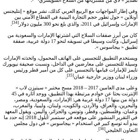
تصدير » لأي من مشترياتها من السلاح السويسري
.
وفي إطار المواجهات مع الربيع العربي كذلك، نشر موقع « إنتليجنس
أونلاين » حول تطور حجم التجارة البينية في القطاع الأمني بين
[34]
الإمارات وإسرائيل في 2011، والذي بلغ نحو 300 مليون دولار
.
كان من أبرز صفقات السلاح التي اشترتها الإمارات والسعودية من
إسرائيل، وكانت وسيطا في تسويقه لنحو 17 دولة عربية، صفقة
تطبيق « بيجاسوس ».
ويستخدم التطبيق للتجسس على الهاتف المحمول، واتخذته الإمارات
وسيلة للتجسس على معارضين في الداخل، ونسبت صحيفة نيويورك
تايمز للإمارات قيامها بالتجسس على كل من أمير قطر ورئيس
[35]
وزراء لبنان ووزير خارجية عمان
.
وعلى مدى العامين 2017 – 2018 مسح مختبر « سيتيزن لاب »
الإنترنت بحثا عن خوادم مرتبطة بهذا التطبيق، ووجد آثاره في 45
دولة من بينها 17 دولة عربية هي: الإمارات، والسعودية، ومصر،
والبحرين، والعراق، والأردن، والكويت، ولبنان، وليبيا، والمغرب،
وعمان، وفلسطين، وقطر، وتونس، والجزائر، واليمن. ويقول المعهد
في التقرير المنشور على موقعه في سبتمبر /أيلول 2018: إنه حدد ما
يبدو أنه توسع كبير في استخدام « بيجاسوس » في دول مجلس
[36]
التعاون الخليجي
.