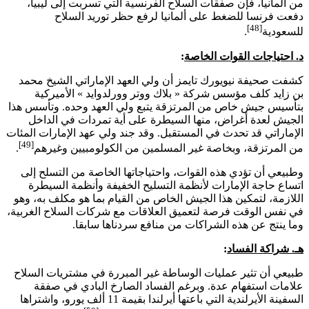
من ألمانيا، فإن صفقات السلاح الفرنسية التي تسربت إلى ليبيا،
دفعت فرنسا للضغط على ألمانيا لرفع حظر توريد السلاح
[48]
للسعودية
.
د. احتياجات القوات الخاصة
:
كشفت صحيفة نيويورك تايمز أن ولي العهد الإماراتي الشيخ محمد
بن زايد كلف مؤسس شركة « بلاك ووتر وورلدوايد » الأميركية
بتأسيس جيش خاص من المرتزقة يتبع ولي العهد وحده. وتأسس هذا
الجيش لعدة أغراض، منها السيطرة على أية تمردات في الداخل
الإماراتي قد تحدث في المستقبل. وقد جند ولي عهد الإمارات المئات
[49]
من المرتزقة، وبخاصة غير المسلمين من الكولومبيين وغيرهم
.
وطبيعي أن تؤدي هذه القوات، واحتياجاتها الخاصة من التسلح إلى
اتساع حاجة الإمارات لأنظمة التسليح الخفيفة وأنظمة السيطرة
اللازمة، لتمكين هذا الجيش الخاص من القيام بما هو مكلف به، وهو
في نفس الوقت فرصة لتعميق العلاقات مع شركات السلاح الغربية،
وما ينتج عن هذه الشراكات من منافع سردناها سابقا.
هـ. شراكة الفساد
:
طبيعي أن تثير عمليات الوساطة غير المبررة في مشتريات السلاح
علامات استفهام عدة. وبرغم الفساد الصارخ البادي في صفقة
السفينة الأيرلندية التي باعتها أيرلندا بقيمة 11 ألف يورو، واشتراها