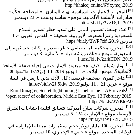
http://khaleej.online/6Yxymq
2019.
[8]
المحرر، الاعتبارات السياسية تهزم المبادئ.. «المصلحة تحكُم»
صادرات الأسلحة الألمانية، موقع « ساسة بوست »، 23 ديسمبر
https://bit.ly/2vZByJi
2019.
[9]
علاء جمعة، تصميم ألماني على تمديد حظر تصدير السلاح
للسعودية رغم الضغوط الأوروبية، صحيفة « القدس العربي »، 1
مارس 2019.
https://bit.ly/2WP7zif
[10]
المحرر، محكمة ألمانية تلغي حظر تصدير مركبات عسكرية إلى
السعودية، موقع « قناة دويتشه فيله » الألمانية، 3 ديسمبر
https://bit.ly/2xrkEDN
2019.
[11]
لوثار شولتز، كيف نجح مبعوث الإمارات في إحياء صفقة الأسلحة
الألمانية؟، موقع « إيلاف »، 11 يونيو 2019.
https://bit.ly/2QQnLf
0
[12]
هاجر كمون، صحيفة فرنسية: كل الأدلة تدين باريس في ليبيا،
موقع « عربي 21″، 11 يوليو 2019.
https://bit.ly/2Jj5Idw
[13]
Rori Donaghy, Secret flight linking Israel to the UAE reveals
‘open secret’ of collaboration, Middle East Eye, 13 February 2015.
https://bit.ly/2WPJoA0
[14]
المحرر، شركات سلاح أميركية تتسابق لتلبية احتياجات الشرق
الأوسط، موقع « الإمارات 24″، 5 ديسمبر
https://bit.ly/3bvT72D
2015.
[15]
المحرر، 100 مليار دولار حجم استثمارات مبادلة الإماراتية في
الولايات المتحدة، موقع « حابي » الإخباري، 10 ديسمبر ,