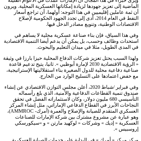
ويرى خبراء في هذا المجال أن الإمارات عمدت في الأعوام القليلة
الماضية إلى تعزيز جهودها لزيادة إمكاناتها العسكرية المحلية. ويرون
أن ثمة عاملين إقليميين في هذا التوجه: أولهما، أن تراجع أسعار
النفط في العام 2014، أدى إلى تجدد الجهود الحكومية لإصلاح
الاقتصادات الوطنية، وتنويع مصادر الدخل فيها.
وفي هذا السياق، فإن بناء صناعة عسكرية محلية لا يساهم في
استحداث وظائف وحسب، بل يمكن أن يدعم أيضا التنمية الاقتصادية
في المدى الطويل، مثلا في ميدان التعليم والبحوث.
ولهذا السبب يحتل تعزيز شركات الدفاع المحلية حيزا بارزا في وثيقة
« الرؤية الاقتصادية 2030 لإمارة أبوظبي ». ثانيا، يتيح تدعيم قاعدة
صناعية دفاعية محلية للدول الصغيرة بناء استقلاليتها الإستراتيجية،
مع خفض اعتمادها على التسليح الوارد من الخارج.
وفي فبراير /شباط 2020، أعلن مجلس التوازن الاقتصادي عن إنشاء
صندوق تنمية القطاعات الدفاعية والأمنية، الذي بلغ رأسماله
التأسيسي 680 مليون دولار، وكان لاستثماراته الفضل في تحقق
النجاحات الأبرز في القطاع الدفاعي الإماراتي، مثل إنشاء المركز
العسكري المتقدم للصيانة والإصلاح والعمرة (أمرك-
AMMROC
)،
وهو عبارة عن مشروع مشترك بين شركة الإمارات للصناعات
العسكرية « إديك » وشركات « لوكهيد مارتن » و »سيكورسكي
إروسبيس ».
وركز مركز « أمرك » في البداية على خدمات الصيانة العسكرية