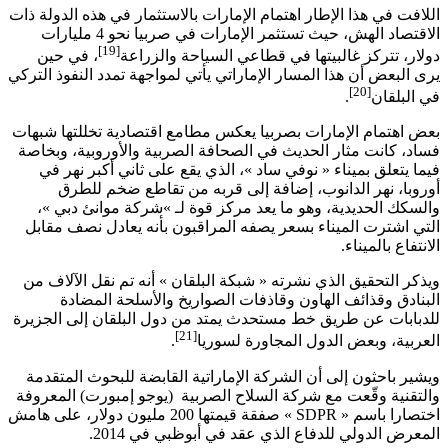
اللافت في هذا الإطار اهتمام الإمارات بالاستثمار في هذه الدولة ذات
الاقتصاد الهش، حيث تستثمر الإمارات في صربيا نحو 4 مليارات
[19]
دولار، تتركز غالبيتها في قطاعي السياحة والزراعة
، في حين
يرى البعض أن هذا المسار الإماراتي يأتي لمواجهة تمدد النفوذ التركي
[20]
في البلقان
.
بعض اهتمام الإمارات بصربيا يعكس مطامع اقتصادية تخللتها شبهات
فساد، كانت مثار الحديث في الصحافة الصربية والأوروبية، وبخاصة
فيما يتعلق بميناء « نوفي ساد »، الذي يقع على ثاني أكبر نهر في
أوروبا، نهر الدانوب، إضافة إلى قربه من تقاطع ضخم للطرق
والسكك الحديدية، وهو ما يعد مركز قوة لـ »شركة موانئ دبي »،
التي اشترت الميناء بسعر يصفه المراقبون بأنه يعادل نصف مقابل
الانتفاع بالميناء.
ويذكر التحقيق الذي نشرته « شبكة البلقان » أنه تم نقل الآلاف من
البنادق وقذائف الهاون وقاذفات الصواريخ والأسلحة المضادة
للدبابات عن طريق خط مستحدث يمتد من دول البلقان إلى الجزيرة
[21]
العربية، وبعض الدول المجاورة لسوريا
.
ويشير باحثون إلى أن الشركة الإماراتية القابضة للبحوث المتقدمة
والتقنية وقّعت مع شركة السلاح الصربية (يوجو إمبورت) المعروفة
اختصارا باسم «
SDPR
» صفقة قيمتها 200 مليون دولار، على هامش
المعرض الدولي للدفاع الذي عقد في أبوظبي في 2014.