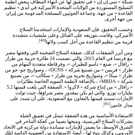
شبكة « سي إن إن » في تحقيق لها عن انتهاء المطاف ببعض أنظمة
التسليح المستوردة من الولايات المتحدة الأميركية في أيدي « تنظيم
القاعدة » من جهة، وجماعة الحوثيين المسلحة المدعومة من إيران
من جهة أخرى.
وحسب التحقيق، فإن السعودية والإمارات استخدمتا السلاح
الأميركي، وقامت بتوزيعه على القبائل وعلى مليشيات متشددة
[40]
قريبة من تنظيم القاعدة من أجل كسب ولائها
.
ومن أبرز الصفقات كذلك، صفقة السلاح الضخمة التي وقعتها مصر
مع فرنسا في العام 2015، والتي تضمنت 24 طائرة حربية من طراز
« رافال »، صنع « داسو للطيران »، وفرقاطة متعددة المهام من
طراز « فريمن » من تصنيع شركة «
DCNS
« ، وصواريخ جو- جو من
طراز « ميكا »، وصواريخ بحرية من طراز « سكالب »، من تصنيع
شركة «
MBDA
« ، بالإضافة لأنظمة التمويه الخاصة بطائرات
« رافال » من إنتاج شركة « لاكروا ». الصفقة التي بلغت قيمتها 5.2
مليارات يورو، والتي لم يكن بمقدور مصر شراؤها، حيث تولت
الإمارات تسديد قيمتها بالتعاون مع السعودية، على أن تسدد على
[41]
مدار عامين
.
الاستفادة الأساسية من هذه الصفقة تتمثل في تعميق الصلة
بشركات السلاح الفرنسية، ومنحها نصيبا من كعكة التناحر في
الشرق الأوسط، ما يضمن للإمارات مساندة دولة مركزية في الاتحاد
الأوروبي، وكذلك يتيح لها – أيضا- الاستفادة من العضوية الدائمة لتلك