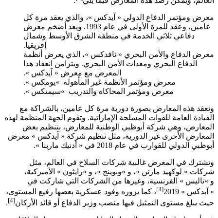
العالم، ويمكن رصد هذه المعارض فيما يلي
:
معرض ومؤتمر الدفاع الدولي « آيدكس​ »، والذي يعقد مرة كل
عامين، وعقد للمرة الأولى في عام 1993. ويعد أضخم معرض
دفاعي ثلاثي الخدمة في منطقة الشرق الأوسط وشمال
إفريقيا.
معرض الدفاع والأمن البحري « نافدكس​ »، الذي يعرض أنظمة
الدفاع البحري ومعدات الأمن البحري. ويتزامن انعقاد هذا
المعرض مع معرض « آيدكس​ ».
معرض ومؤتمر الأنظمة غير المأهولة ​ »يومكس​ ».
معرض ومؤتمر المحاكاة والتدريب ​ »سيمتكس ».
وتعقد هذه المعارض بصورة دورية مرة كل عامين، بالشراكة مع
القيادة العامة للقوات المسلحة الإماراتية. وتقوم الجهة المنظمة لهذه
المعارض، وهي شركة أبوظبي الوطنية للمعارض، بتنظيم بعض
المعارض الأخرى غير الدورية، مثل تنظيم شركة « آيدكس​ » معرض
أبوظبي الدولي للقوارب في عام 2018 في « أدنيك مارينا ».
وتشترك في المعرض غالبية شركات السلاح في العالم، مثل
شركات « لوكهيد مارتن »، و »وبوينج »، و »رايثون » الأميركية،
و »تاليس » الفرنسية، وغيرها من الشركات التي شاركت في
[3]
« آيدكس » 2019
، كما يزوره وفود عسكرية بعضها رفيع المستوى،
[4]
حيث يبلغ مستوى التمثيل فيها منصب وزير الدفاع أو قائد الأركان
.