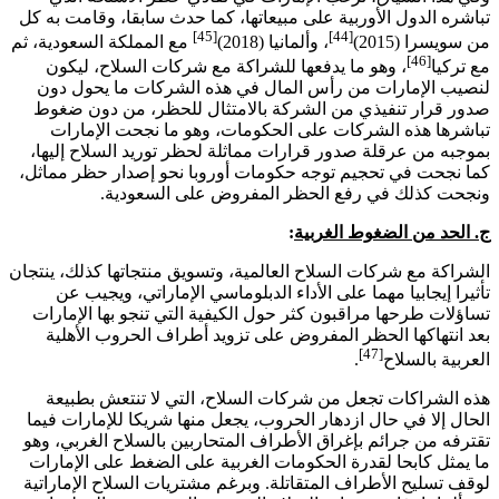
تباشره الدول الأوربية على مبيعاتها، كما حدث سابقا، وقامت به كل
[45]
[44]
من سويسرا (2015)
، وألمانيا (2018)
مع المملكة السعودية، ثم
[46]
مع تركيا
، وهو ما يدفعها للشراكة مع شركات السلاح، ليكون
لنصيب الإمارات من رأس المال في هذه الشركات ما يحول دون
صدور قرار تنفيذي من الشركة بالامتثال للحظر، من دون ضغوط
تباشرها هذه الشركات على الحكومات، وهو ما نجحت الإمارات
بموجبه من عرقلة صدور قرارات مماثلة لحظر توريد السلاح إليها،
كما نجحت في تحجيم توجه حكومات أوروبا نحو إصدار حظر مماثل،
ونجحت كذلك في رفع الحظر المفروض على السعودية.
ج. الحد من الضغوط الغربية
:
الشراكة مع شركات السلاح العالمية، وتسويق منتجاتها كذلك، ينتجان
تأثيرا إيجابيا مهما على الأداء الدبلوماسي الإماراتي، ويجيب عن
تساؤلات طرحها مراقبون كثر حول الكيفية التي تنجو بها الإمارات
بعد انتهاكها الحظر المفروض على تزويد أطراف الحروب الأهلية
[47]
العربية بالسلاح
.
هذه الشراكات تجعل من شركات السلاح، التي لا تنتعش بطبيعة
الحال إلا في حال ازدهار الحروب، يجعل منها شريكا للإمارات فيما
تقترفه من جرائم بإغراق الأطراف المتحاربين بالسلاح الغربي، وهو
ما يمثل كابحا لقدرة الحكومات الغربية على الضغط على الإمارات
لوقف تسليح الأطراف المتقاتلة. وبرغم مشتريات السلاح الإماراتية