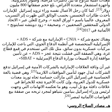
معدات أمنية تتراوح ما بين كاميرات مراقبة، وأسوار إلكترونية،
وأجهزة استشعار متعددة الأغراض، بلغ حجم صفقاتها 800 مليون
[23]
دولار
، كما كان رجل الأعمال نفسه وراء تزويد إسرائيل للإمارات
بأحدث طائرات التجسس، بحسب الوثائق التي ظهرت إثر التسريب
المعروف عالميا باسم « أوراق الجنة »، وخرج للعلن عبر « الاتحاد
الدولي للمحققين الصحفيين »، وصحيفة « زود دويتشه تسايتونج »
[24]
الألمانية في 2017
.
وهناك تجمع شركة «
CNIA
» الإماراتية مع شركة «
ADS
»
الإسرائيلية المتخصصة في أنظمة الدفاع الجوي، التي باعت للإمارات
مركبات عسكرية بدون سائق، مثل تلك التي تستخدم في قمع قطاع
غزة، وهي الصفقة التي فشلت نتيجة عجز «
ADS
» عن تأمين
موافقة إدارة المبيعات بوزارة الدفاع الإسرئيلية «
SIBAT
« .
غير أن وثاقة العلاقات الإماراتية بالشركات الأمنية في إسرائيل تدفع
[25]
الشركات لبذل جهود لتأمين الموافقات اللازمة
. وهي قضية بالغة
الحساسية في إسرائيل التي مازالت حساسة تجاه توريد معدات
عسكرية للدول العربية، وإن كانت الأخيرة تتجه للانخراط في
علاقات دافئة مع تل أبيب، وهو ما تعكسه الاتهامات التي وجهت
لرئيس وزراء إسرائيل بنيامين نتنياهو لمجرد تربحه من صفقة بيع
[26]
الغواصات الألمانية لمصر
.
هـ. مصادر السلاح الروسي
: