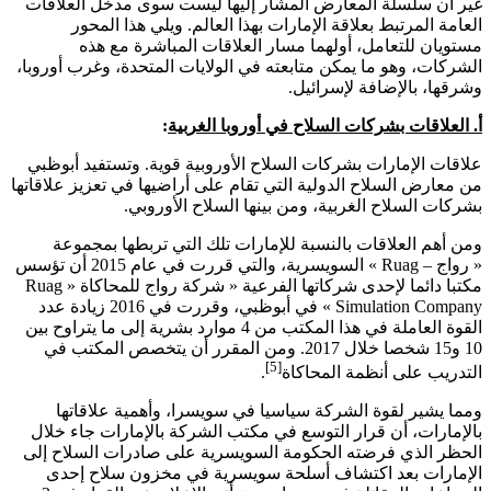
غير أن سلسلة المعارض المشار إليها ليست سوى مدخل العلاقات
العامة المرتبط بعلاقة الإمارات بهذا العالم. ويلي هذا المحور
مستويان للتعامل، أولهما مسار العلاقات المباشرة مع هذه
الشركات، وهو ما يمكن متابعته في الولايات المتحدة، وغرب أوروبا،
وشرقها، بالإضافة لإسرائيل.
أ. العلاقات بشركات السلاح في أوروبا الغربية
:
علاقات الإمارات بشركات السلاح الأوروبية قوية. وتستفيد أبوظبي
من معارض السلاح الدولية التي تقام على أراضيها في تعزيز علاقاتها
بشركات السلاح الغربية، ومن بينها السلاح الأوروبي
.
ومن أهم العلاقات بالنسبة للإمارات تلك التي تربطها بمجموعة
« رواج –
Ruag
» السويسرية، والتي قررت في عام 2015 أن تؤسس
مكتبا دائما لإحدى شركاتها الفرعية « شركة رواج للمحاكاة «
Ruag
Simulation Company
» في أبوظبي، وقررت في 2016 زيادة عدد
القوة العاملة في هذا المكتب من 4 موارد بشرية إلى ما يتراوح بين
10 و15 شخصا خلال 2017. ومن المقرر أن يتخصص المكتب في
[5]
التدريب على أنظمة المحاكاة
.
ومما يشير لقوة الشركة سياسيا في سويسرا، وأهمية علاقاتها
بالإمارات، أن قرار التوسع في مكتب الشركة بالإمارات جاء خلال
الحظر الذي فرضته الحكومة السويسرية على صادرات السلاح إلى
الإمارات بعد اكتشاف أسلحة سويسرية في مخزون سلاح إحدى