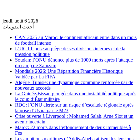
jeudi, août 6 2026
أحدث التدوينات
CAN 2025 au Maroc: le continent africain entre dans un mois
de football intense
L’UGTT prise au piège de ses divisions internes et de la
pression politique
Soudan: l’ONU dénonce plus de 1000 morts après l’attaque
du camp de Zamzam
Mondiale 2026: Une Répartition Financière Historique
Validée par La FIFA
Algérie–Tunisie: une dynamique commune renforcée par de
nouveaux accords
La Guinée-Bissau plongée dans une instabilité politique après
le coup d’État militaire
RDC: l’ONU alerte sur un risque d’escalade régionale après
la prise d’Uvira par le M23
Crise ouverte à Liverpool : Mohamed Salah, Arne Slot et un
avenir incertain
Maroc: 22 morts dans l’effondrement de deux immeubles à
Fès
Les ambitions maritimes d’Addis-Abeba attisent les tensions