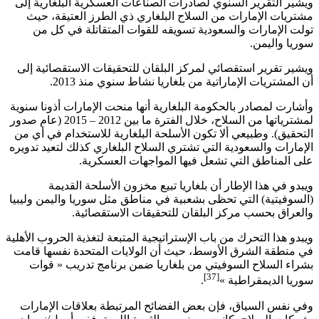
ويشير التقرير السنوي لصادرات الصناعات العسكرية البلغارية إلى
مشتريات الإمارات من السلاح البلغاري ذي الطرز العتيقة، حيث
تولت الإمارات والسعودية تسويقه للقوات المتقاتلة في كل من
سوريا واليمن.
ويشير تقرير استقصائي لمركز البلقان للتحقيقات الاستقصائية إلى
أن المشتريات الإماراتية من بلغاريا نشاط سنوي منذ 2013.
وأشارت لمصادر بالحكومة البلغارية أنها منحت الإمارات أذونا سنوية
لمشترياتها من السلاح، خلال الفترة ما بين 2012 – 2015 (عام صدور
التحقيق). وطبيعي ألا تكون الأسلحة البلغارية للاستخدام في أي من
الإمارات والسعودية التي تشتري السلاح البلغاري كذلك لتعيد تدويره
على المناطق التي تشعل فيها المواجهات العسكرية.
ويبدو في هذا الإطار أن بلغاريا تبيع مخزون الأسلحة القديمة
(السوفيتية) التي تحظى بشعبية في مناطق مثل سوريا واليمن وليبيا
والعراق بحسب مركز البلقان للتحقيقات الاستقصائية.
ويبدو هذا التحرك من باب الإستراتيجية المتبعة لتغذية الحروب الأهلية
في منطقة الشرق الأوسط، حيث أن الولايات المتحدة نفسها قامت
بشراء السلاح السوفيتي من بلغاريا ضمن برنامج تدريب « قوات
[37]
سوريا الديمقراطية »
.
وفي نفس السياق، فإن بعض الفضائح المرتبطة بعلاقات الإمارات