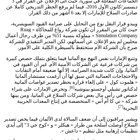
الجماعات المقاتلة في سوريا، حيث أتى الإعلان عن القرار في 3
ديسمبر/كانون الأول 2016، فيما لم يرفع الحظر التدريجي كاملا عن
صادرات السلاح للإمارات إلا بعد 6 أشهر من ذلك القرار.
ويبدو قرار النقل نوع من التحايل على صرامة القيود السويسرية،
حيث كان من المقرر أن تكون شركة رواغ للمحاكاة «
Ruag
Simulation Company
» مملوكة بنسبة 51% من طرف رجال أعمال
محليين لم يتم الإعلان عن أسمائهم، لكن المدير التنفيذي للشركة
صرح بأن الشركة الأم ستحتفظ بالسيطرة الكلية على الأمور.
وتتبع الإمارات نفس النهج مع ألمانيا فيما يتعلق بتملك حصص كبيرة
من شركات فرعية عن الشركات الأمنية الأم. غير أن القيود في
ألمانيا، وإن كانت شديدة الصرامة، إلا أنها ضعيفة أمام النقابات
والاحتجاجات العمالية التي سبق لها أن أرغمت مستشار ألمانيا
« هلموت كول » على إلغاء قراره بحظر تصدير غواصات ألمانية
[6]
لدكتاتور تشيلي أوجستو بينوشيه
. وتحرص الإمارات على شراء
حصص في رأس مال بعض شركات السلاح في ألمانيا، ومن بينها
شركة « تي كا أم أس » المتخصصة في إنتاج المعدات الحربية
[7]
البحرية
.
ويشير مراقبون إلى أن ضعف المبالاة لدى الألمان فيما يخص تصدير
السلاح أوصلت أسلحة من طراز « هيكلر » و »كوخ جي 3″ إلى أيدي
تنظيمات إرهابية مثل تنظيم « داعش ».