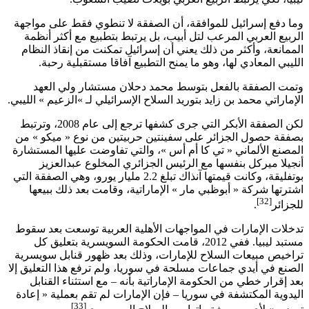
وما دفع إسرائيل للموافقة، أن الصفقة لا تنطوي فقط على مواجهة
الربيع العربي المرعب لتل أبيب، بل يرتبط بتطبيع مع أكثر أنظمة
الممانعة، وأكثر من ذلك يعني أن إسرائيل تمكنت من إنقاذ النظام
الليبي المعادي لها، وهو ما يمنح التطبيع آفاقا مستقبلية رحبة.
وتمت الصفقة بالفعل بتوسط محمد دحلان مستشار ولي العهد
الإماراتي محمد بن زايد بتوريد السلاح الإسرائيلي لـ »الزعيم » الليبي
.
لكن الصفقة الأبكر التي جرى كشفها ترجع إلى عام 2008، وترتبط
بصفقة حصول الجزائر على سفينتين حربيتين من نوع « ميكو » من
المصنع الألماني « تي كا أم أس »، والتي تفاوضت عليها المستشارة
أنجيلا ميركل بنفسها مع الرئيس الجزائري المخلوع عبدالعزيز
بوتفليقة، وكانت قيمتها آنذاك تبلغ 2.2 مليار يورو، وهي الصفقة التي
اشترتها شركة « أبوظبي مار » الإماراتية، وقامت بعد ذلك ببيعها
[32]
للجزائر
.
تدخلات الإمارات في المواجهات الأهلية العربية توسعت بعد سقوط
مستبد ليبيا. ففي 2012، قامت الحكومة السويسرية بتعليق كل
تراخيص مبيعات السلاح للإمارات، وذلك بعد ظهور قنابل سويسرية
الصنع في أيدي جماعات مسلحة في سوريا، ولم ترفع هذا التعليق إلا
بعد إقرار خطي من الحكومة الإماراتية بأنه – مع استثناء القنابل
اليدوية المكتشفة في سوريا – فإن الإمارات لم تقم بعملية « إعادة
[33]