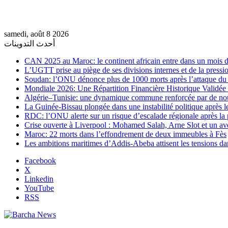
samedi, août 8 2026
أحدث التدوينات
CAN 2025 au Maroc: le continent africain entre dans un mois de
L’UGTT prise au piège de ses divisions internes et de la pressio
Soudan: l’ONU dénonce plus de 1000 morts après l’attaque 
Mondiale 2026: Une Répartition Financière Historique Validée
Algérie–Tunisie: une dynamique commune renforcée par de no
La Guinée-Bissau plongée dans une instabilité politique après le
RDC: l’ONU alerte sur un risque d’escalade régionale après la 
Crise ouverte à Liverpool : Mohamed Salah, Arne Slot et un ave
Maroc: 22 morts dans l’effondrement de deux immeubles à Fès
Les ambitions maritimes d’Addis-Abeba attisent les tensions da
Facebook
X
Linkedin
YouTube
RSS