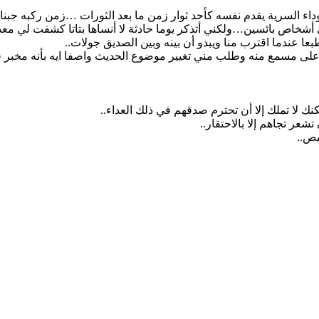
السوداء السرية يقدم نفسه كأحد ثوار زمن ما بعد الثورات …زمن ركبه
ى أشخاص بائسين…ولكني أتذكر يوما حادثة لا أنساها بتاتا كشفت لي
ا عندما اقترب منا ويبدو أن بينه وبين الصديق جولات
على مسمع منه وطلب مني تغيير موضوع الحديث واصفا ايه بأنه مخبر ق
نك لا تملك إلا أن تحترم صدقهم في ذلك العداء
 تشعر تجاهم إلا بالاحتقار
رخيص