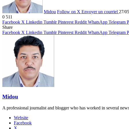
Midou
Follow on X
Envoyer un courriel
27/0
0
511
Facebook
X
Linkedin
Tumblr
Pinterest
Reddit
WhatsApp
Telegram
P
Share
Facebook
X
Linkedin
Tumblr
Pinterest
Reddit
WhatsApp
Telegram
P
Midou
A professional journalist and blogger who has worked in several new
Website
Facebook
X