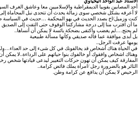
الأستاذ عبد الواحد اليحياوي
أحد المصابين بفوبيا الديمقراطية والإسلاميين معا وعاشق الغرف ..
لا أعرفه بشكل شخصي سوى زمالة يحدث أن تتحدى نبل المحاماة إل..
كنت وزميل/اخ بصدد الحديث في بهو المحكمة …حديث في السياسة طبع..
ما أن اقترب منا إلى درجة مشاركتنا الوقوف حتى التفت إلى الصديق 
لم يحتج….لم يغضب واكتفى بضحكة بائسة لا يمكن أن أنساها..
بل أبدى موافقة عما قاله صديقي وكأنها مسألة طبيعية
يومها عرفت الرجل..
في الحياة هناك أشخاص قد يخالفونك في كل شىء إلى حد العداء…ولك..
وهناك اشخاص وافقوك أو خالفوك بنوا حياتهم على الرداءة..لا يمكن أن..
المفارقة كيف يمكن أن تهون حركات التغيير ليدعى قيادتها شخص ..
الثائر هو بالضرورة رجل /امرأة يملك فائض كرامة..
الرخيص لا يمكن أن يدافع عن كرامة وطن.