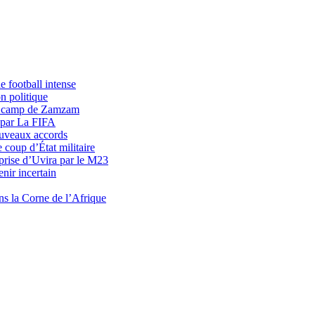
 football intense
n politique
du camp de Zamzam
 par La FIFA
uveaux accords
 coup d’État militaire
prise d’Uvira par le M23
nir incertain
ns la Corne de l’Afrique