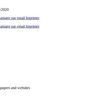
5/2020
artager par email
Imprimer
artager par email
Imprimer
spapers and websites