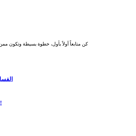
كن متابعاً أولاً بأول، خطوة بسيطة وتكون ممن
الفساد
السبسي والنّاصر والمبزّع والغنوشي أشرف من ذئاب الدّم!