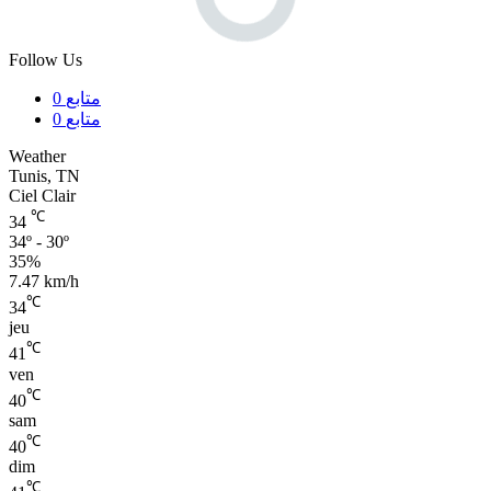
Follow Us
0
متابع
0
متابع
Weather
Tunis, TN
Ciel Clair
℃
34
34º - 30º
35%
7.47 km/h
℃
34
jeu
℃
41
ven
℃
40
sam
℃
40
dim
℃