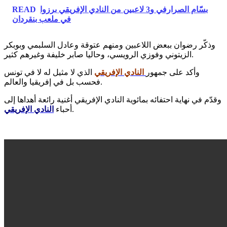
READ
بسّام الصرارفي و3 لاعبين من النادي الإفريقي برزوا
في ملعب بنقردان
وذكّر رضوان ببعض اللاعبين ومنهم عتوقة وعادل السلبمي وبوبكر
الزيتوني وفوزي الرويسي، وحاليا صابر خليفة وغيرهم كثير.
وأكد على جمهور
النادي الإفريقي
الذي لا مثيل له لا في تونس
فحسب بل في إفريقيا والعالم.
وقدّم في نهاية احتفائه بمائوية النادي الإفريقي أغنية رائعة أهداها إلى
النادي الإفريقي
أحباء
.