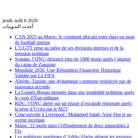
jeudi, août 6 2026
أحدث التدوينات
CAN 2025 au Maroc: le continent africain entre dans un mois
de football intense
L’UGTT prise au piège de ses divisions internes et de la
pression politique
Soudan: l’ONU dénonce plus de 1000 morts après l’attaque
du camp de Zamzam
Mondiale 2026: Une Répartition Financière Historique
Validée par La FIFA
Algérie–Tunisie: une dynamique commune renforcée par de
nouveaux accords
La Guinée-Bissau plongée dans une instabilité politique après
le coup d’État militaire
RDC: l’ONU alerte sur un risque d’escalade régionale après
la prise d’Uvira par le M23
Crise ouverte à Liverpool : Mohamed Salah, Arne Slot et un
avenir incertain
Maroc: 22 morts dans l’effondrement de deux immeubles à
Fès
Les ambitions maritimes d’Addis-Abeba attisent les tensions