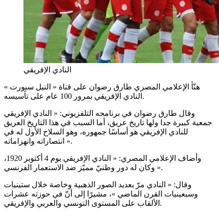
النادي الإفريقي
هنّأ الإعلامي المصري طارق رضوان على قناة « النيل سبورت »
النادي الإفريقي بمرور 100 عام على تأسيسه.
وقال طارق رضوان في برنامجه التلفزيوني: « النادي الإفريقي
جمعية كبيرة جدا ولها تاريخ عريق، أما السبب في هذا التاريخ العريق
للنادي الإفريقي هو أساسًا جمهوره، وهو السلاح الأول له في
انتصاراته وانهزاماته ».
وأضاف الإعلامي المصري: « النادي الإفريقي يوم 4 أكتوبر 1920،
وكان له دور وطنيّ مميّز ضد الاستعمار الفرنسي ».
وقال: « النادي مرّ بعديد الصور الذهبية وخاصة خلال ستينيات
وسبعينيات القرن الماضي »، مشيرًا إلى أنّ في حوزته عشرات
الألقاب على المستوى التونسي والعربي والإفريقي.