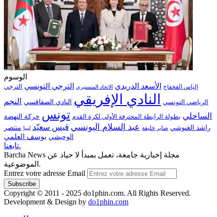
الوسوم
الترجي التونسي
الأسعد الدريدي
الترجي
إلياس الفخفاخ
الاتحاد المنستيري
النادي الإفريقي
النجم
الرياضي التونسي
النادي الصفاقسي
تونس
الساحلي
حركة النهضة
بطولة الرابطة المحترفة الأولى لكرة القدم
عبد السلام اليونسي
قيس سعيّد
منتصر
راشد الغنوشي
صابر خليفة
ليبيا
الوحيشي
يوسف العلمي
تابعنا.
Barcha News مجلة إخبارية جامعة، تعمل بمبدأ لا حياد عن
الموضوعية.
Entrez votre adresse Email
Copyright © 2011 - 2025 do1phin.com. All Rights Reserved.
Development & Design by
do1phin.com