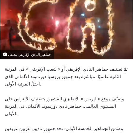
l
o
o
y
w
e
o
r
n
u
X
n
c
o
جماهير النادي الإفريقي تحتفل
u
r
تمّ تصنيف جماهير النادي الإفريقي أو « شعب الإفريقي » في المرتبة
r
الثانية عالميًا، مباشرة بعد جمهور بروسيا دورتموند الألماني الذي
i
احتلّ المرتبة الأولى.
e
l
وصنّف موقع « ليريس » الإنقليزي المشهور بتصنيف الألتراس على
المستوى العالمي، جماهير نادي دورتموند الألماني في المرتبة
الأولى.
وضمن الجماهير الخمسة الأولى، نجد جمهور ناديين عربين عريقين