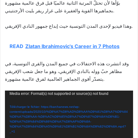
بوّأها لأن تحتلّ المرتبة الثانية عالميًا قبل فرق عالمية مشهورة
بجماهيرها القوية والغفيرة على غرار ريفر بليت الأرجنتيني.
وهذا فيديو لإحدى المدن التونسية حيث إبداع جمهور النادي الإفريقي.
READ
Zlatan Ibrahimovic's Career in 7 Photos
وقد انتشرت هذه الاحتفالات في جميع المدن والقرى التونسية، في
مظاهر حبّ ووله بالنادي الإفريقي، وهو ما جعل شعب الإفريقي
يتصدّر أقوى الجماهير العالمية لفرق عالمية مشهورة.
Lecteur
Media error: Format(s) not supported or source(s) not found
vidéo
Télécharger le fichier: https://barchanews.net/wp-
content/uploads/2020/10/%D8%A7%D8%AD%D8%AA%D9%81%D8%A7%D9%84
%D8%A7%D8%AA-%D8%AC%D9%85%D8%A7%D9%87%D9%8A%D8%B1-
%D8%A7%D9%84%D9%86%D8%A7%D8%AF%D9%8A-
%D8%A7%D9%84%D8%A5%D9%81%D8%B1%D9%8A%D9%82%D9%8A.mp4?
_=1