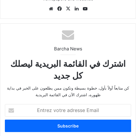
We
Fa
X
Lin
Yo
bsi
ce
ke
uT
te
bo
din
ub
ok
e
Barcha News
اشترك في القائمة البريدية ليصلك
كل جديد
كن متابعاً أولاً بأول، خطوة بسيطة وتكون ممن يطلعون على الخبر في بداية
ظهوره، اشترك الآن في القائمة البريدية
E
n
t
r
e