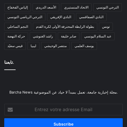
الترجي التونسي
الاتحاد المنستيري
الأسعد الدريدي
إلياس الفخفاخ
النادي الصفاقسي
النادي الإفريقي
الترجي الرياضي التونسي
تونس
بطولة الرابطة المحترفة الأولى لكرة القدم
النجم الساحلي
عبد السلام اليونسي
صابر خليفة
راشد الغنوشي
حركة النهضة
يوسف العلمي
منتصر الوحيشي
ليبيا
قيس سعيّد
تابعنا.
Barcha News مجلة إخبارية جامعة، تعمل بمبدأ لا حياد عن الموضوعية.
Entrez
votre
adresse
Email