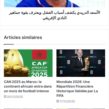
ا
ل
ل
د
غ
الأسعد الدريدي يكشف أسباب الفشل ويعترف بقوة جماهير
ر
ا
ي
النادي الإفريقي
ئ
د
ب
ي
ة
ي
Articles similaires
ع
ك
ن
ش
ج
ف
م
أ
ا
س
ه
ب
ي
ا
ر
ب
ا
ا
CAN 2025 au Maroc: le
Mondiale 2026: Une
ل
ل
continent africain entre dans
Répartition Financière
ن
ف
un mois de football intense
Historique Validée par La
ا
ش
FIFA
20/12/2025
د
ل
17/12/2025
ي
و
ا
ي