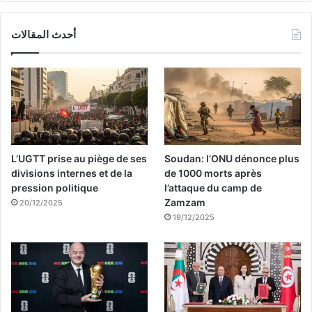
أحدث المقالات
L’UGTT prise au piège de ses
Soudan: l’ONU dénonce plus
divisions internes et de la
de 1000 morts après
pression politique
l’attaque du camp de
Zamzam
20/12/2025
19/12/2025