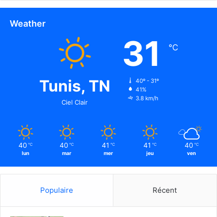
ل
إ
Weather
ف
31
ر
℃
ي
ق
ي
Tunis, TN
40º - 31º
41%
3.8 km/h
Ciel Clair
40
40
41
41
40
℃
℃
℃
℃
℃
lun
mar
mer
jeu
ven
Populaire
Récent