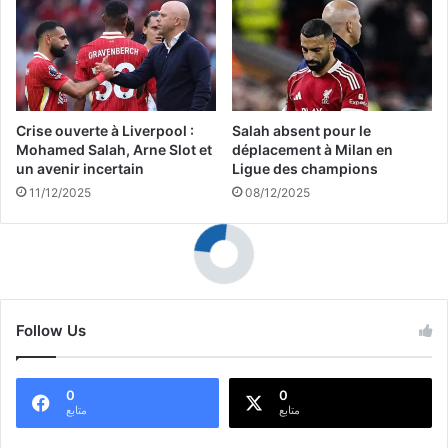
ل
ع
إ
ت
ف
ر
ر
ف
ي
ب
ق
ق
Crise ouverte à Liverpool :
Salah absent pour le
ي
و
Mohamed Salah, Arne Slot et
déplacement à Milan en
،
ة
un avenir incertain
Ligue des champions
ف
ج
11/12/2025
08/12/2025
م
م
ا
ا
ه
ه
ي
ي
؟
ر
ا
Follow Us
ل
ن
ا
0
0
د
متابع
متابع
ي
ا