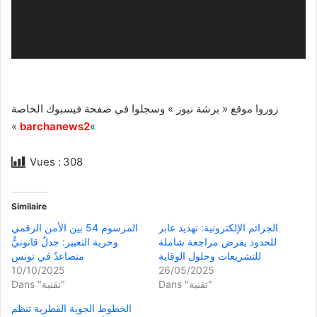
زوروا موقع « برشة نيوز » وسجلوا في صفحة فيسبوك الخاصة
«
barchanews2
«
Vues :
308
Similaire
الجرائم الإلكترونية: تهديد عابر
المرسوم 54 بين الأمن الرقمي
للحدود يفرض مراجعة شاملة
وحرية التعبير: جدلٌ قانونيٌّ
للتشريعات وحلول الوقاية
متصاعدٌ في تونس
10/10/2025
26/05/2025
Dans "تقنية"
Dans "تقنية"
الخطوط الجوية القطرية تنظم