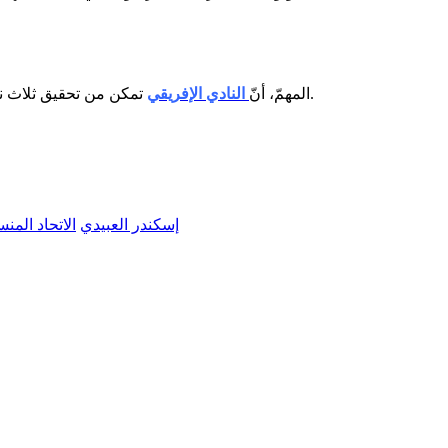
تمكن من تحقيق ثلاث نقاط هامة في ظلّ المنافسة القوية مع النجم الساحلي. وسيلعب الإفريقي مباراة الجولة القادمة ضد الترجي الجرجيسي في جرجيس الأربعاء.
المهمّ، أنّ
النادي الإفريقي
إسكندر العبيدي
الاتحاد المن