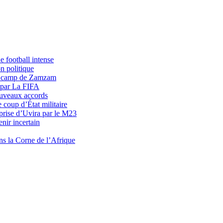
 football intense
n politique
du camp de Zamzam
 par La FIFA
uveaux accords
 coup d’État militaire
prise d’Uvira par le M23
nir incertain
ns la Corne de l’Afrique