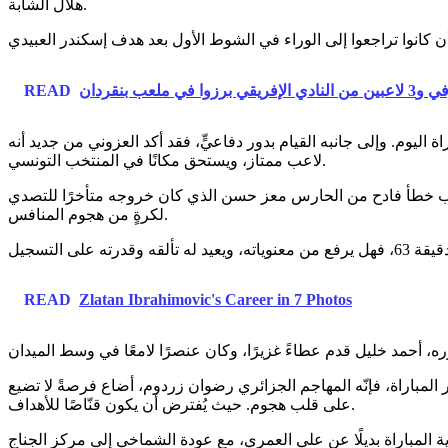
هلال الشابة.
وا في ملعب بنقردان
READ
يوم. وإلى جانبه القيام بدور دفاعيٍّ، فقد أكد العزوني من جديد أنه
لاعب ممتاز، ويستحق مكانًا في المنتخب التونسي.
بسبب خطأ فادح من الحارس معز حسن الذي كان خروجه متأخرًا للتصدي
لكرةٍ من هجوم المنافس.
READ
Zlatan Ibrahimovic's Career in 7 Photos
لمباراة، فإنّه المهاجم الجزائري رضوان زردوم، أضاع فرصةً لا تضيع
على قلب هجوم. حيث يُفترض أن يكون قنّاصًا للأهداف.