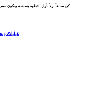
كن متابعاً أولاً بأول، خطوة بسيطة وتكون ممن
غياباتٌ وتح