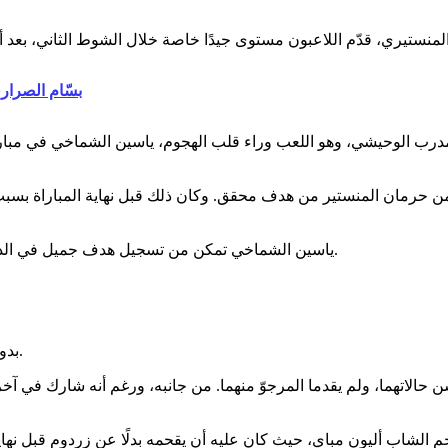
بسّام الصرارفي و3 لاعبين من النادي الإفريقي برز
مدرب الوحيشي، وهو اللعب وراء قلب الهجوم، ياسين الشماخي في مباراة ال
كن من حرمان المنستير من هدف محقق. وكان ذلك قبل نهاية المباراة 
ياسين الشماخي تمكن من تسجيل هدف جميل في الدقيقة 63، فهل يرفع من معنوياته، ويعيد له تألقه وقدرته على التسجيل.
بدوره، أحمد خليل قدم عطاءً غزيرًا، وكان عنصرًا لامعًا في وسط الميدان.
الاتهما، ولم يقدما المرجوّ منهما. من جانبه، ورغم أنه شارك في آخر ا