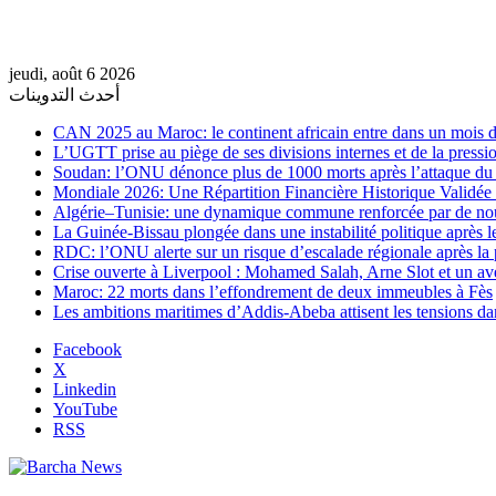
jeudi, août 6 2026
أحدث التدوينات
CAN 2025 au Maroc: le continent africain entre dans un mois de
L’UGTT prise au piège de ses divisions internes et de la pressio
Soudan: l’ONU dénonce plus de 1000 morts après l’attaque 
Mondiale 2026: Une Répartition Financière Historique Validée
Algérie–Tunisie: une dynamique commune renforcée par de no
La Guinée-Bissau plongée dans une instabilité politique après le
RDC: l’ONU alerte sur un risque d’escalade régionale après la 
Crise ouverte à Liverpool : Mohamed Salah, Arne Slot et un ave
Maroc: 22 morts dans l’effondrement de deux immeubles à Fès
Les ambitions maritimes d’Addis-Abeba attisent les tensions da
Facebook
X
Linkedin
YouTube
RSS