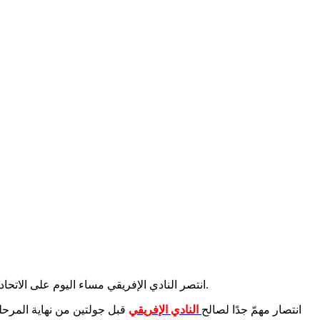
انتصر النادي الإفريقي مساء اليوم على الاتحاد المنستيري في ملعب رادس بهدفين نظيفين جاءا عن طريق إسكندر العبيدي (دق14). وجاء الهدف الثاني عن طريق ياسين الشماخي (دق 63).
انتصار مهمّ جدًا لصالح
النادي الإفريقي
قبل جولتين من نهاية المرحل