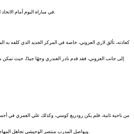
في مباراة اليوم أمام الاتحاد المنستيري، قدّم اللاعبون مستوى جيدًا خاصة خلال الشوط الثاني، بعد أن كانوا تراجعوا إلى الوراء في الشوط الأول بعد هدف إسكندر العبيدي.
كعادته، تألق لاري العزوني، خاصة في المركز الجديد الذي كلفه به ال
إلى جانب العزوني، فقد قدم نادر الغندري وجهًا جيدًا، حيث تم
من ناحية ثانية، فلم يكن رودريغ كوسي، وكذلك علي العمري في أحسن ح
ويواصل المدرب منتصر الوحيشي تجاهل المهاجم الشاب أليون مباي، حيث كان عليه أن يقحمه بدلًا عن زردوم قبل نهاية المباراة بديلًا عن علي العمري، مع عودة الشماخي إلى مركز الجناج.